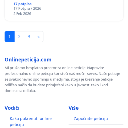
17 potpisa
17 Potpisi / 2026
2 Feb 2026
1
2
3
»
Onlinepeticija.com
Mi pružamo besplatan prostor za online peticije. Napravite
profesionalnu online peticiju koristeći naš močni servis. Naše peticije
se svakodnevno spominju u medijima, stoga je kreiranje peticije
odličan način da budete primjećeni kako u javnosti tako i kod
donosioca odluka.
Vodiči
Više
Kako pokrenuti online
Započnite peticiju
peticiju