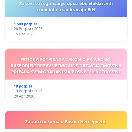
Zakonsko regulisanje upotrebe električnih
romobila u saobraćaju BiH
1 589 potpisa
20 Potpisi / 2026
15 Dec 2025
PETICIJA POTPISA ZA ZAKON O PRAVEDNOJ
RASPODJELI DRZAVNE IMOVINE-DRZAVNA IMOVINA
PRIPADA SVIM GRAĐANIMA BOSNE I HERCEGOVINE
19 potpisa
19 Potpisi / 2026
20 Apr 2026
Za zaštitu šuma u Bosni i Hercegovini