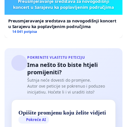
Preusmjeravanje sredstava za novogodišnji
koncert u Sarajevu ka poplavljenim područjima
Preusmjeravanje sredstava za novogodišnji koncert
u Sarajevu ka poplavljenim područjima
14 041 potpisa
POKRENITE VLASTITU PETICIJU
Ima nešto što biste htjeli
promijeniti?
Šutnja neće dovesti do promjene.
Autor ove peticije se pokrenuo i poduzeo
inicijativu. Hoćete li i vi uraditi isto?
Opišite promjenu koju želite vidjeti
Pokreće AI