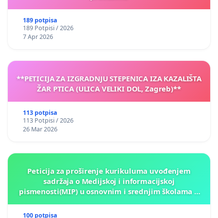
189 potpisa
189 Potpisi / 2026
7 Apr 2026
**PETICIJA ZA IZGRADNJU STEPENICA IZA KAZALIŠTA
ŽAR PTICA (ULICA VELIKI DOL, Zagreb)**
113 potpisa
113 Potpisi / 2026
26 Mar 2026
Peticija za proširenje kurikuluma uvođenjem
sadržaja o Medijskoj i informacijskoj
pismenosti(MIP) u osnovnim i srednjim školama u
Kantonu Sarajevo po kros-kurikularnom modelu (u
okviru više predmeta)
100 potpisa