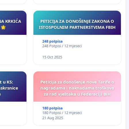
NA KRKIĆA
PETICIJA ZA DONOŠENJE ZAKONA O
 🌟
ISTOSPOLNIM PARTNERSTVIMA FBIH
248 potpisa
248 Potpisi / 12 mjeseci
15 Oct 2025
t u KS:
Peticija za donošenje nove Tarife o
askrsnice
nagradama i naknadama troškova
e
za rad vještaka u Federaciji BiH
180 potpisa
180 Potpisi / 12 mjeseci
21 Aug 2025