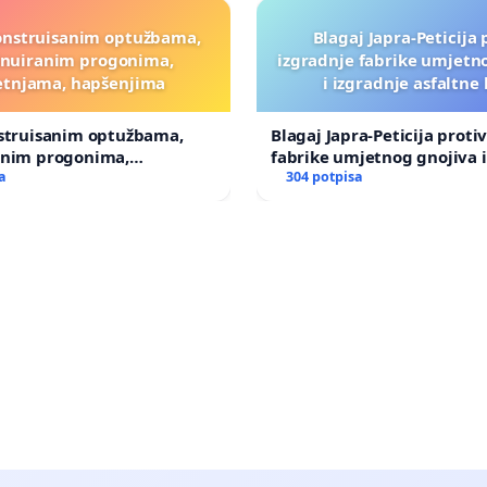
onstruisanim optužbama,
Blagaj Japra-Peticija 
inuiranim progonima,
izgradnje fabrike umjetn
etnjama, hapšenjima
i izgradnje asfaltne
nstruisanim optužbama,
Blagaj Japra-Peticija proti
anim progonima,
fabrike umjetnog gnojiva i
ma, hapšenjima
a
asfaltne baze
304 potpisa