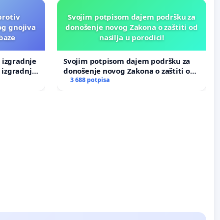
protiv
Svojim potpisom dajem podršku za
og gnojiva
donošenje novog Zakona o zaštiti od
 baze
nasilja u porodici!
v izgradnje
Svojim potpisom dajem podršku za
 izgradnje
donošenje novog Zakona o zaštiti od
nasilja u porodici!
3 688 potpisa