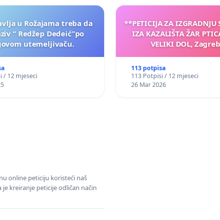
vlja u Rožajama treba da
**PETICIJA ZA IZGRADNJU
aziv “ Redžep Dedeić”po
IZA KAZALIŠTA ŽAR PTIC
govom utemeljivaču.
VELIKI DOL, Zagreb
sa
113 potpisa
i / 12 mjeseci
113 Potpisi / 12 mjeseci
25
26 Mar 2026
u online peticiju koristeći naš
e kreiranje peticije odličan način