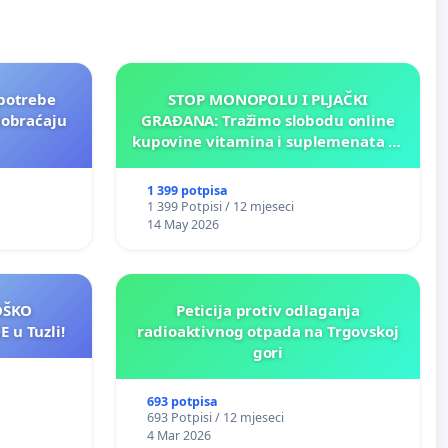
potrebe
STOP MONOPOLU I PLJAČKI
aobraćaju
GRAĐANA: Tražimo slobodu online
kupovine vitamina i suplemenata za
ličnu upotrebu u BiH!
1 399 potpisa
1 399 Potpisi / 12 mjeseci
14 May 2026
LOŠKO
Peticija protiv odlaganja
 u Tuzli!
radioaktivnog otpada na Trgovskoj
gori
693 potpisa
693 Potpisi / 12 mjeseci
4 Mar 2026