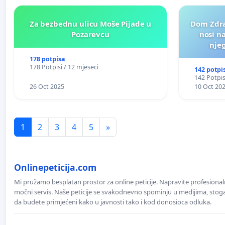
Za bezbednu ulicu Moše Pijade u
Dom Zdra
Pozarevcu
nosi n
nje
178 potpisa
178 Potpisi / 12 mjeseci
142 potpi
142 Potpis
26 Oct 2025
10 Oct 20
1
2
3
4
5
»
Onlinepeticija.com
Mi pružamo besplatan prostor za online peticije. Napravite profesionaln
močni servis. Naše peticije se svakodnevno spominju u medijima, stoga j
da budete primjećeni kako u javnosti tako i kod donosioca odluka.