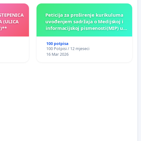
 STEPENICA
Peticija za proširenje kurikuluma
A (ULICA
uvođenjem sadržaja o Medijskoj i
)**
informacijskoj pismenosti(MIP) u
osnovnim i srednjim školama u
Kantonu Sarajevo po kros-
100 potpisa
kurikularnom modelu (u okviru više
100 Potpisi / 12 mjeseci
predmeta)
16 Mar 2026