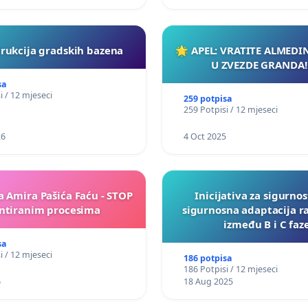
rukcija gradskih bazena
🌟 APEL: VRATITE ALMEDI
U ZVEZDE GRANDA!
sa
i / 12 mjeseci
259 potpisa
259 Potpisi / 12 mjeseci
26
4 Oct 2025
a Amira Pašića Faću - STOP
Inicijativa za sigurnos
tiranim procesima
sigurnosna adaptacija r
između B i C faz
sa
i / 12 mjeseci
186 potpisa
186 Potpisi / 12 mjeseci
6
18 Aug 2025