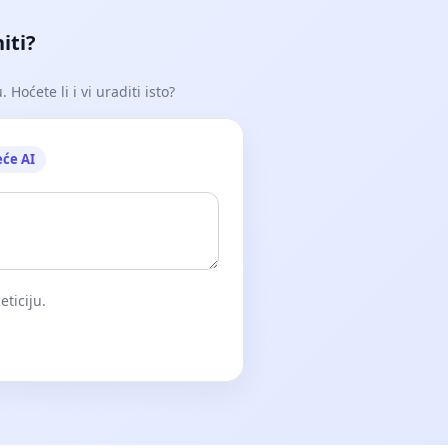
iti?
Hoćete li i vi uraditi isto?
eće AI
eticiju.