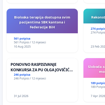
Bioloska terapija dostupna svim
Rekonst
pacijentima SBK kantona i
Federacije BiH
274 potpi
274 Potpis
561 potpisa
561 Potpisi / 12 mjeseci
10 Aug 2025
23 Feb 20
PONOVNO RASPISIVANJE
Sloboda z
KONKURSA ZA PU OLGA JOVIČIĆ
mon
RITA KRALJEVO
246 potpisa
246 Potpisi / 12 mjeseci
189 potpi
189 Potpis
31 Jul 2026
7 Apr 202