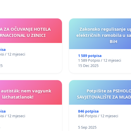
JA ZA OČUVANJE HOTELA
Zakonsko regulisanje u
RNACIONAL U ZENICI
električnih romobila u s
BiH
pisa
isi / 12 mjeseci
1 589 potpisa
1 589 Potpisi / 12 mjeseci
25
15 Dec 2025
t autisták: nem vagyunk
Potpišite za PSIHO
láthatatlanok!
SAVJETOVALIŠTE ZA MLADE
pisa
846 potpisa
isi / 12 mjeseci
846 Potpisi / 12 mjeseci
5
5 Sep 2025