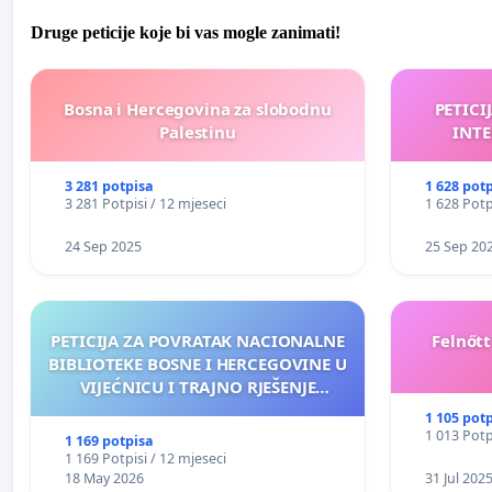
Druge peticije koje bi vas mogle zanimati!
Bosna i Hercegovina za slobodnu
PETICI
Palestinu
INTE
3 281 potpisa
1 628 pot
3 281 Potpisi / 12 mjeseci
1 628 Potp
24 Sep 2025
25 Sep 20
PETICIJA ZA POVRATAK NACIONALNE
Felnőt
BIBLIOTEKE BOSNE I HERCEGOVINE U
VIJEĆNICU I TRAJNO RJEŠENJE
NJENOG FINANSIRANJA
1 105 pot
1 013 Potp
1 169 potpisa
1 169 Potpisi / 12 mjeseci
18 May 2026
31 Jul 202