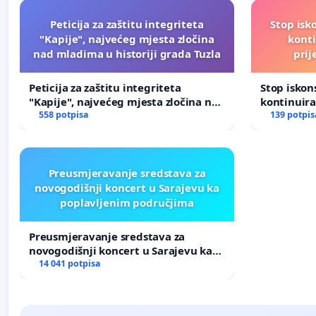
Peticija za zaštitu integriteta
Stop isk
"Kapije", najvećeg mjesta zločina
kont
nad mladima u historiji grada Tuzla
prij
Peticija za zaštitu integriteta
Stop isko
"Kapije", najvećeg mjesta zločina nad
kontinuir
mladima u historiji grada Tuzla
558 potpisa
prijetnja
139 potpis
Preusmjeravanje sredstava za
novogodišnji koncert u Sarajevu ka
poplavljenim područjima
Preusmjeravanje sredstava za
novogodišnji koncert u Sarajevu ka
poplavljenim područjima
14 041 potpisa