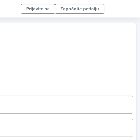
Prijavite se
Započnite peticiju