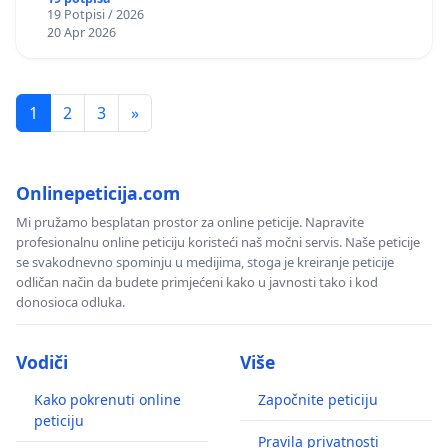
19 Potpisi / 2026
20 Apr 2026
1
2
3
»
Onlinepeticija.com
Mi pružamo besplatan prostor za online peticije. Napravite
profesionalnu online peticiju koristeći naš močni servis. Naše peticije
se svakodnevno spominju u medijima, stoga je kreiranje peticije
odličan način da budete primjećeni kako u javnosti tako i kod
donosioca odluka.
Vodiči
Više
Kako pokrenuti online
Započnite peticiju
peticiju
Pravila privatnosti