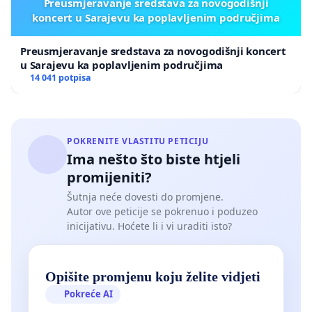
Preusmjeravanje sredstava za novogodišnji
koncert u Sarajevu ka poplavljenim područjima
Preusmjeravanje sredstava za novogodišnji koncert
u Sarajevu ka poplavljenim područjima
14 041 potpisa
POKRENITE VLASTITU PETICIJU
Ima nešto što biste htjeli
promijeniti?
Šutnja neće dovesti do promjene.
Autor ove peticije se pokrenuo i poduzeo
inicijativu. Hoćete li i vi uraditi isto?
Opišite promjenu koju želite vidjeti
Pokreće AI