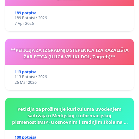
189 potpisa
189 Potpisi / 2026
7 Apr 2026
**PETICIJA ZA IZGRADNJU STEPENICA IZA KAZALIŠTA
ŽAR PTICA (ULICA VELIKI DOL, Zagreb)**
113 potpisa
113 Potpisi / 2026
26 Mar 2026
Peticija za proširenje kurikuluma uvođenjem
sadržaja o Medijskoj i informacijskoj
pismenosti(MIP) u osnovnim i srednjim školama u
Kantonu Sarajevo po kros-kurikularnom modelu (u
okviru više predmeta)
100 potpisa