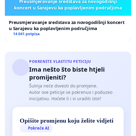
Preusmjeravanje sredstava za novogodišnji
koncert u Sarajevu ka poplavljenim područjima
Preusmjeravanje sredstava za novogodišnji koncert
u Sarajevu ka poplavljenim područjima
14 041 potpisa
POKRENITE VLASTITU PETICIJU
Ima nešto što biste htjeli
promijeniti?
Šutnja neće dovesti do promjene.
Autor ove peticije se pokrenuo i poduzeo
inicijativu. Hoćete li i vi uraditi isto?
Opišite promjenu koju želite vidjeti
Pokreće AI