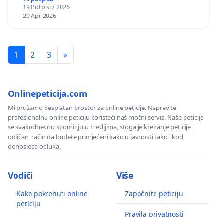
19 Potpisi / 2026
20 Apr 2026
1
2
3
»
Onlinepeticija.com
Mi pružamo besplatan prostor za online peticije. Napravite
profesionalnu online peticiju koristeći naš močni servis. Naše peticije
se svakodnevno spominju u medijima, stoga je kreiranje peticije
odličan način da budete primjećeni kako u javnosti tako i kod
donosioca odluka.
Vodiči
Više
Kako pokrenuti online
Započnite peticiju
peticiju
Pravila privatnosti