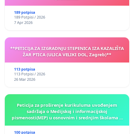
189 potpisa
189 Potpisi / 2026
7 Apr 2026
**PETICIJA ZA IZGRADNJU STEPENICA IZA KAZALIŠTA
ŽAR PTICA (ULICA VELIKI DOL, Zagreb)**
113 potpisa
113 Potpisi / 2026
26 Mar 2026
Peticija za proširenje kurikuluma uvođenjem
sadržaja o Medijskoj i informacijskoj
pismenosti(MIP) u osnovnim i srednjim školama u
Kantonu Sarajevo po kros-kurikularnom modelu (u
okviru više predmeta)
100 potpisa