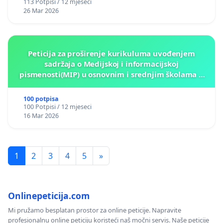
113 Potpisi / 12 mjeseci
26 Mar 2026
Peticija za proširenje kurikuluma uvođenjem
sadržaja o Medijskoj i informacijskoj
pismenosti(MIP) u osnovnim i srednjim školama u
Kantonu Sarajevo po kros-kurikularnom modelu (u
okviru više predmeta)
100 potpisa
100 Potpisi / 12 mjeseci
16 Mar 2026
1
2
3
4
5
»
Onlinepeticija.com
Mi pružamo besplatan prostor za online peticije. Napravite
profesionalnu online peticiju koristeći naš močni servis. Naše peticije