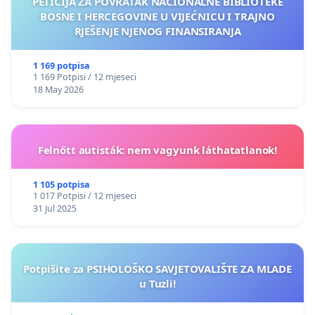
PETICIJA ZA POVRATAK NACIONALNE BIBLIOTEKE
BOSNE I HERCEGOVINE U VIJEĆNICU I TRAJNO
RJEŠENJE NJENOG FINANSIRANJA
1 169 potpisa
1 169 Potpisi / 12 mjeseci
18 May 2026
Felnőtt autisták: nem vagyunk láthatatlanok!
1 105 potpisa
1 017 Potpisi / 12 mjeseci
31 Jul 2025
Potpišite za PSIHOLOŠKO SAVJETOVALIŠTE ZA MLADE
u Tuzli!