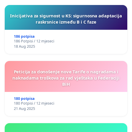
Inicijativa za sigurnost u KS: sigurnosna adaptacija
raskrsnice između B i C faze
186 potpisa
186 Potpisi / 12 mjeseci
18 Aug 2025
Peticija za donošenje nove Tarife o nagradama i
naknadama troškova za rad vještaka u Federaciji
BiH
180 potpisa
180 Potpisi / 12 mjeseci
21 Aug 2025