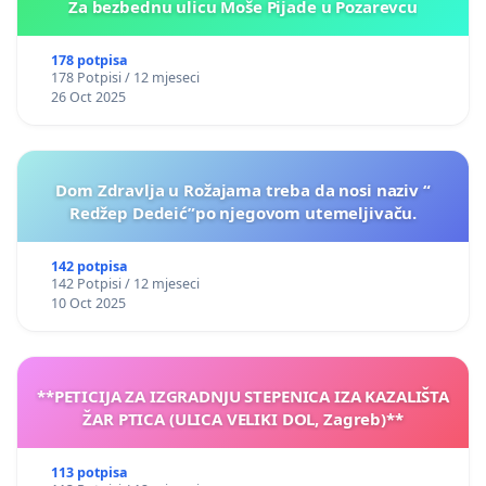
Za bezbednu ulicu Moše Pijade u Pozarevcu
178 potpisa
178 Potpisi / 12 mjeseci
26 Oct 2025
Dom Zdravlja u Rožajama treba da nosi naziv “
Redžep Dedeić”po njegovom utemeljivaču.
142 potpisa
142 Potpisi / 12 mjeseci
10 Oct 2025
**PETICIJA ZA IZGRADNJU STEPENICA IZA KAZALIŠTA
ŽAR PTICA (ULICA VELIKI DOL, Zagreb)**
113 potpisa