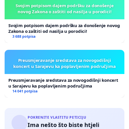
Svojim potpisom dajem podršku za donošenje
novog Zakona o zaštiti od nasilja u porodici!
Svojim potpisom dajem podršku za donošenje novog
Zakona o zaštiti od nasilja u porodici!
3 688 potpisa
Preusmjeravanje sredstava za novogodišnji
koncert u Sarajevu ka poplavljenim područjima
Preusmjeravanje sredstava za novogodišnji koncert
u Sarajevu ka poplavljenim područjima
14 041 potpisa
POKRENITE VLASTITU PETICIJU
Ima nešto što biste htjeli