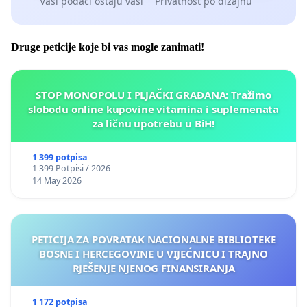
Vaši podaci ostaju vaši
Privatnost po dizajnu
Druge peticije koje bi vas mogle zanimati!
STOP MONOPOLU I PLJAČKI GRAĐANA: Tražimo
slobodu online kupovine vitamina i suplemenata
za ličnu upotrebu u BiH!
1 399 potpisa
1 399 Potpisi / 2026
14 May 2026
PETICIJA ZA POVRATAK NACIONALNE BIBLIOTEKE
BOSNE I HERCEGOVINE U VIJEĆNICU I TRAJNO
RJEŠENJE NJENOG FINANSIRANJA
1 172 potpisa