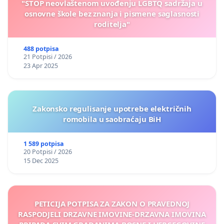
"STOP neovlaštenom uvođenju LGBTQ sadržaja u
osnovne škole bez znanja i pismene saglasnosti
roditelja"
488 potpisa
21 Potpisi / 2026
23 Apr 2025
Zakonsko regulisanje upotrebe električnih
romobila u saobraćaju BiH
1 589 potpisa
20 Potpisi / 2026
15 Dec 2025
PETICIJA POTPISA ZA ZAKON O PRAVEDNOJ
RASPODJELI DRZAVNE IMOVINE-DRZAVNA IMOVINA