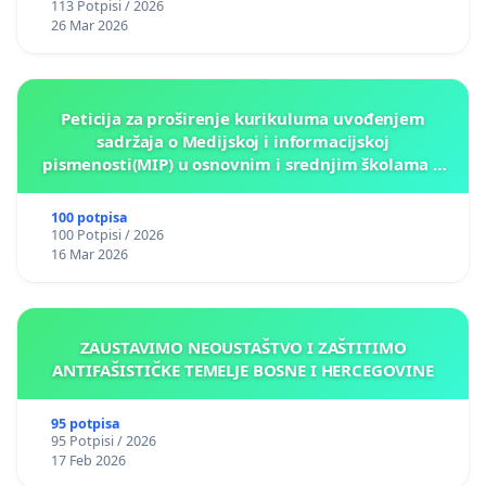
113 Potpisi / 2026
26 Mar 2026
Peticija za proširenje kurikuluma uvođenjem
sadržaja o Medijskoj i informacijskoj
pismenosti(MIP) u osnovnim i srednjim školama u
Kantonu Sarajevo po kros-kurikularnom modelu (u
okviru više predmeta)
100 potpisa
100 Potpisi / 2026
16 Mar 2026
ZAUSTAVIMO NEOUSTAŠTVO I ZAŠTITIMO
ANTIFAŠISTIČKE TEMELJE BOSNE I HERCEGOVINE
95 potpisa
95 Potpisi / 2026
17 Feb 2026