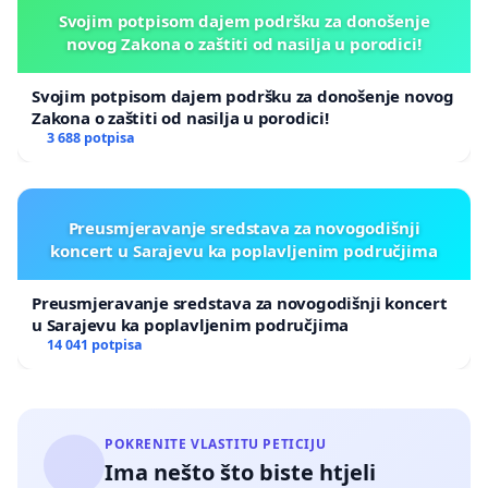
Svojim potpisom dajem podršku za donošenje
novog Zakona o zaštiti od nasilja u porodici!
Svojim potpisom dajem podršku za donošenje novog
Zakona o zaštiti od nasilja u porodici!
3 688 potpisa
Preusmjeravanje sredstava za novogodišnji
koncert u Sarajevu ka poplavljenim područjima
Preusmjeravanje sredstava za novogodišnji koncert
u Sarajevu ka poplavljenim područjima
14 041 potpisa
POKRENITE VLASTITU PETICIJU
Ima nešto što biste htjeli