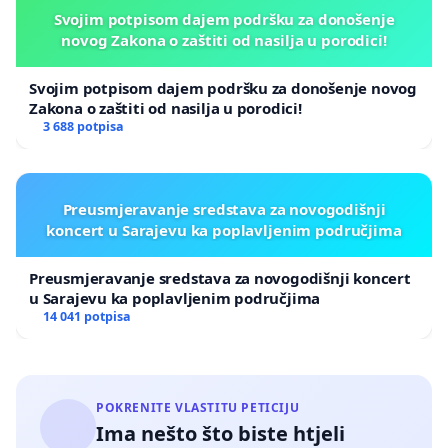
Svojim potpisom dajem podršku za donošenje
novog Zakona o zaštiti od nasilja u porodici!
Svojim potpisom dajem podršku za donošenje novog
Zakona o zaštiti od nasilja u porodici!
3 688 potpisa
Preusmjeravanje sredstava za novogodišnji
koncert u Sarajevu ka poplavljenim područjima
Preusmjeravanje sredstava za novogodišnji koncert
u Sarajevu ka poplavljenim područjima
14 041 potpisa
POKRENITE VLASTITU PETICIJU
Ima nešto što biste htjeli