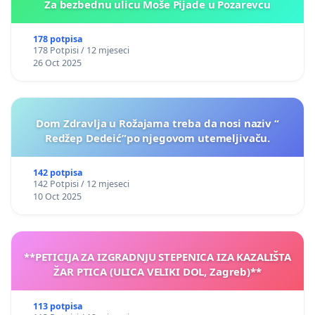
Za bezbednu ulicu Moše Pijade u Pozarevcu
178 potpisa
178 Potpisi / 12 mjeseci
26 Oct 2025
Dom Zdravlja u Rožajama treba da nosi naziv “
Redžep Dedeić”po njegovom utemeljivaču.
142 potpisa
142 Potpisi / 12 mjeseci
10 Oct 2025
**PETICIJA ZA IZGRADNJU STEPENICA IZA KAZALIŠTA
ŽAR PTICA (ULICA VELIKI DOL, Zagreb)**
113 potpisa