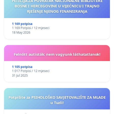
PETICIJA ZA POVRATAK NACIONALNE BIBLIOTEKE
BOSNE I HERCEGOVINE U VIJEĆNICU I TRAJNO
RJEŠENJE NJENOG FINANSIRANJA
1 169 potpisa
1 169 Potpisi / 12 mjeseci
18 May 2026
Felnőtt autisták: nem vagyunk láthatatlanok!
1 105 potpisa
1 017 Potpisi / 12 mjeseci
31 Jul 2025
Potpišite za PSIHOLOŠKO SAVJETOVALIŠTE ZA MLADE
u Tuzli!