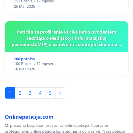
113 Potpisi / 12 mjeseci
26 Mar 2026
Peticija za proširenje kurikuluma uvođenjem
sadržaja o Medijskoj i informacijskoj
pismenosti(MIP) u osnovnim i srednjim školama u
Kantonu Sarajevo po kros-kurikularnom modelu (u
okviru više predmeta)
100 potpisa
100 Potpisi / 12 mjeseci
16 Mar 2026
1
2
3
4
5
»
Onlinepeticija.com
Mi pružamo besplatan prostor za online peticije. Napravite
profesionalnu online peticiju koristeći naš močni servis. Naše peticije