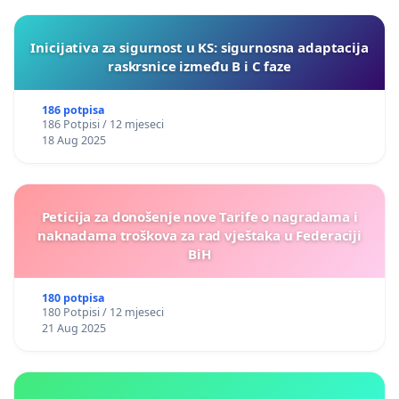
Inicijativa za sigurnost u KS: sigurnosna adaptacija
raskrsnice između B i C faze
186 potpisa
186 Potpisi / 12 mjeseci
18 Aug 2025
Peticija za donošenje nove Tarife o nagradama i
naknadama troškova za rad vještaka u Federaciji
BiH
180 potpisa
180 Potpisi / 12 mjeseci
21 Aug 2025