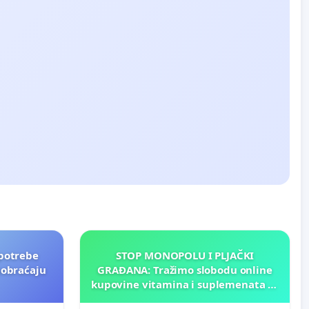
potrebe
STOP MONOPOLU I PLJAČKI
aobraćaju
GRAĐANA: Tražimo slobodu online
kupovine vitamina i suplemenata za
ličnu upotrebu u BiH!