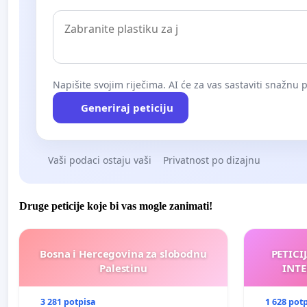
Napišite svojim riječima. AI će za vas sastaviti snažnu p
Generiraj peticiju
Vaši podaci ostaju vaši
Privatnost po dizajnu
Druge peticije koje bi vas mogle zanimati!
Bosna i Hercegovina za slobodnu
PETICI
Palestinu
INTE
3 281 potpisa
1 628 pot