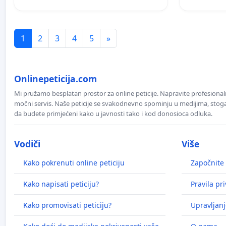
1
2
3
4
5
»
Onlinepeticija.com
Mi pružamo besplatan prostor za online peticije. Napravite profesionaln
močni servis. Naše peticije se svakodnevno spominju u medijima, stoga j
da budete primjećeni kako u javnosti tako i kod donosioca odluka.
Vodiči
Više
Kako pokrenuti online peticiju
Započnite 
Kako napisati peticiju?
Pravila pr
Kako promovisati peticiju?
Upravljanj