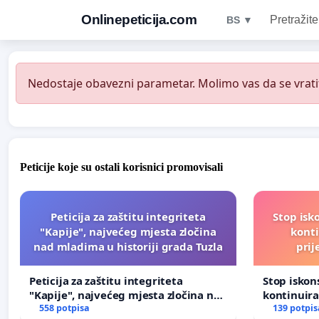
Onlinepeticija.com
Pretražite
BS ▼
Nedostaje obavezni parametar. Molimo vas da se vratit
Peticije koje su ostali korisnici promovisali
Peticija za zaštitu integriteta
Stop isk
"Kapije", najvećeg mjesta zločina
kont
nad mladima u historiji grada Tuzla
prij
Peticija za zaštitu integriteta
Stop isko
"Kapije", najvećeg mjesta zločina nad
kontinuir
mladima u historiji grada Tuzla
558 potpisa
prijetnja
139 potpis