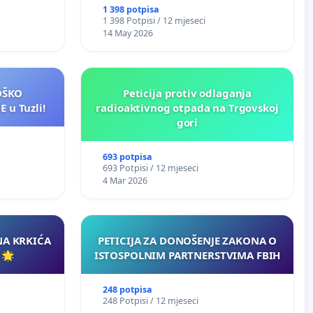
1 398 potpisa
1 398 Potpisi / 12 mjeseci
14 May 2026
LOŠKO
Peticija protiv odlaganja
 u Tuzli!
radioaktivnog otpada na Trgovskoj
gori
693 potpisa
693 Potpisi / 12 mjeseci
4 Mar 2026
NA KRKIĆA
PETICIJA ZA DONOŠENJE ZAKONA O
 🌟
ISTOSPOLNIM PARTNERSTVIMA FBIH
248 potpisa
248 Potpisi / 12 mjeseci