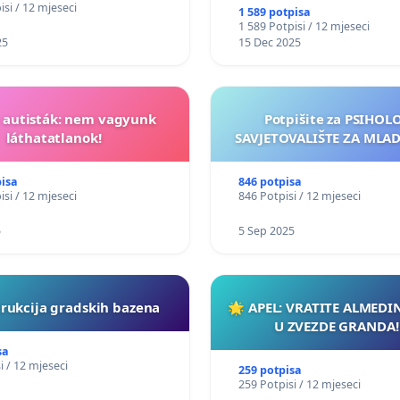
isi / 12 mjeseci
1 589 potpisa
1 589 Potpisi / 12 mjeseci
25
15 Dec 2025
t autisták: nem vagyunk
Potpišite za PSIHO
láthatatlanok!
SAVJETOVALIŠTE ZA MLADE
pisa
846 potpisa
isi / 12 mjeseci
846 Potpisi / 12 mjeseci
5
5 Sep 2025
rukcija gradskih bazena
🌟 APEL: VRATITE ALMEDI
U ZVEZDE GRANDA!
sa
i / 12 mjeseci
259 potpisa
259 Potpisi / 12 mjeseci