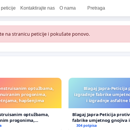
 peticije
Kontaktirajte nas
O nama
Pretraga
e na stranicu peticije i pokušate ponovo.
onstruisanim optužbama,
Blagaj Japra-Peticija 
inuiranim progonima,
izgradnje fabrike umjetn
etnjama, hapšenjima
i izgradnje asfaltne
nstruisanim optužbama,
Blagaj Japra-Peticija proti
anim progonima,
fabrike umjetnog gnojiva i
ma, hapšenjima
a
asfaltne baze
304 potpisa