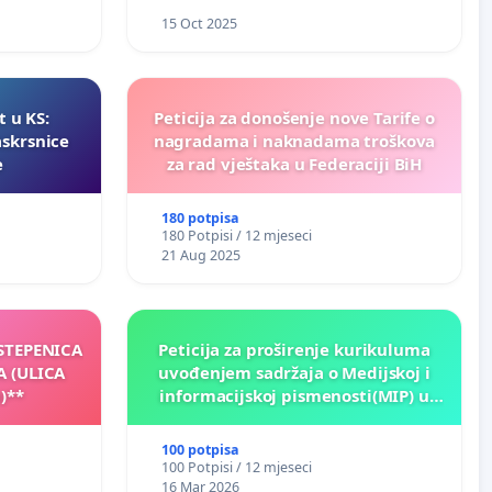
15 Oct 2025
t u KS:
Peticija za donošenje nove Tarife o
askrsnice
nagradama i naknadama troškova
e
za rad vještaka u Federaciji BiH
180 potpisa
180 Potpisi / 12 mjeseci
21 Aug 2025
 STEPENICA
Peticija za proširenje kurikuluma
A (ULICA
uvođenjem sadržaja o Medijskoj i
)**
informacijskoj pismenosti(MIP) u
osnovnim i srednjim školama u
Kantonu Sarajevo po kros-
100 potpisa
kurikularnom modelu (u okviru više
100 Potpisi / 12 mjeseci
predmeta)
16 Mar 2026