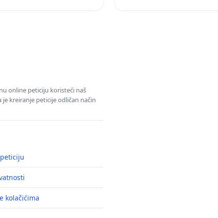
u online peticiju koristeći naš
e kreiranje peticije odličan način
peticiju
ivatnosti
e kolačićima