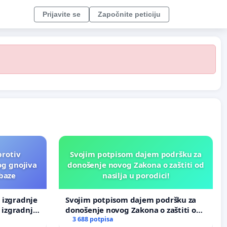
Prijavite se
Započnite peticiju
protiv
Svojim potpisom dajem podršku za
og gnojiva
donošenje novog Zakona o zaštiti od
 baze
nasilja u porodici!
v izgradnje
Svojim potpisom dajem podršku za
 izgradnje
donošenje novog Zakona o zaštiti od
nasilja u porodici!
3 688 potpisa