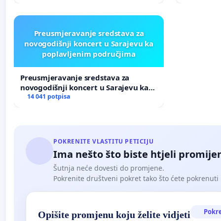
Preusmjeravanje sredstava za
novogodišnji koncert u Sarajevu ka
poplavljenim područjima
Preusmjeravanje sredstava za
novogodišnji koncert u Sarajevu ka
poplavljenim područjima
14 041 potpisa
POKRENITE VLASTITU PETICIJU
Ima nešto što biste htjeli promijen
Šutnja neće dovesti do promjene.
Pokrenite društveni pokret tako što ćete pokrenuti 
Pokr
Opišite promjenu koju želite vidjeti