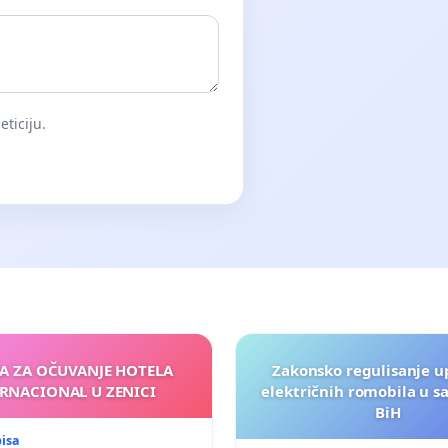
eticiju.
JA ZA OČUVANJE HOTELA
Zakonsko regulisanje u
RNACIONAL U ZENICI
električnih romobila u s
BiH
pisa