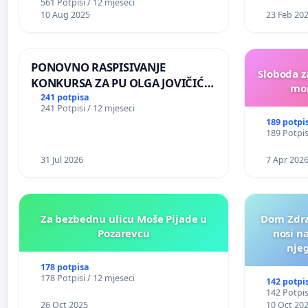
561 Potpisi / 12 mjeseci
10 Aug 2025
23 Feb 20
PONOVNO RASPISIVANJE
Sloboda z
KONKURSA ZA PU OLGA JOVIČIĆ
mon
RITA KRALJEVO
241 potpisa
241 Potpisi / 12 mjeseci
189 potpi
189 Potpis
31 Jul 2026
7 Apr 202
Za bezbednu ulicu Moše Pijade u
Dom Zdra
Pozarevcu
nosi n
nje
178 potpisa
178 Potpisi / 12 mjeseci
142 potpi
142 Potpis
26 Oct 2025
10 Oct 20