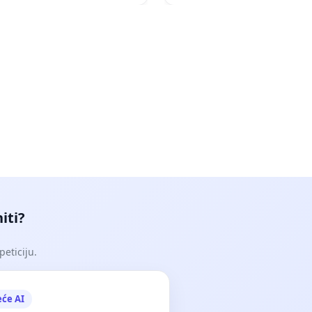
iti?
peticiju.
eće AI