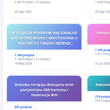
3 281 Potpisi / 12 mjeseci
1 628 Potp
24 Sep 2025
25 Sep 20
PETICIJA ZA POVRATAK NACIONALNE
Felnőt
BIBLIOTEKE BOSNE I HERCEGOVINE U
VIJEĆNICU I TRAJNO RJEŠENJE
NJENOG FINANSIRANJA
1 105 pot
1 017 Potp
1 168 potpisa
1 168 Potpisi / 12 mjeseci
18 May 2026
31 Jul 202
Bioloska terapija dostupna svim
Rekonst
pacijentima SBK kantona i
Federacije BiH
274 potpi
274 Potpis
561 potpisa