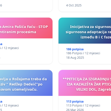
26
4 Oct 2025
a Amira Pašića Faću - STOP
Inicijativa za sigurnos
tiranim procesima
sigurnosna adaptacija r
između B i C faz
sa
i / 12 mjeseci
186 potpisa
186 Potpisi / 12 mjeseci
6
18 Aug 2025
vlja u Rožajama treba da
**PETICIJA ZA IZGRADNJU
aziv “ Redžep Dedeić”po
IZA KAZALIŠTA ŽAR PTIC
govom utemeljivaču.
VELIKI DOL, Zagreb
sa
113 potpisa
i / 12 mjeseci
113 Potpisi / 12 mjeseci
25
26 Mar 2026