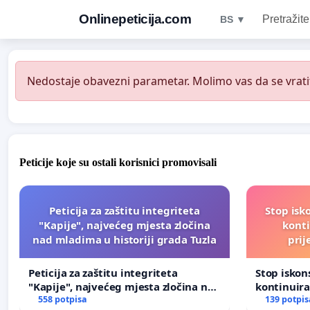
Onlinepeticija.com
Pretražite
BS ▼
Nedostaje obavezni parametar. Molimo vas da se vratit
Peticije koje su ostali korisnici promovisali
Peticija za zaštitu integriteta
Stop isk
"Kapije", najvećeg mjesta zločina
kont
nad mladima u historiji grada Tuzla
prij
Peticija za zaštitu integriteta
Stop isko
"Kapije", najvećeg mjesta zločina nad
kontinuir
mladima u historiji grada Tuzla
558 potpisa
prijetnja
139 potpis