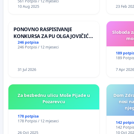
561 Potpisi / 12 mjeseci
10 Aug 2025
23 Feb 20
PONOVNO RASPISIVANJE
Sloboda z
KONKURSA ZA PU OLGA JOVIČIĆ
mon
RITA KRALJEVO
246 potpisa
246 Potpisi / 12 mjeseci
189 potpi
189 Potpis
31 Jul 2026
7 Apr 202
Za bezbednu ulicu Moše Pijade u
Dom Zdra
Pozarevcu
nosi n
nje
178 potpisa
178 Potpisi / 12 mjeseci
142 potpi
142 Potpis
26 Oct 2025
10 Oct 20