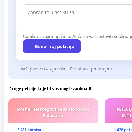
Napišite svojim riječima. AI će za vas sastaviti snažnu p
Generiraj peticiju
Vaši podaci ostaju vaši
Privatnost po dizajnu
Druge peticije koje bi vas mogle zanimati!
Bosna i Hercegovina za slobodnu
PETICI
Palestinu
INTE
3 281 potpisa
1 628 pot