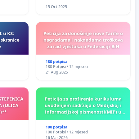
15 Oct 2025
t u KS:
Peticija za donošenje nove Tarife o
askrsnice
nagradama i naknadama troškova
e
za rad vještaka u Federaciji BiH
180 potpisa
180 Potpisi / 12 mjeseci
21 Aug 2025
 STEPENICA
Peticija za proširenje kurikuluma
A (ULICA
uvođenjem sadržaja o Medijskoj i
)**
informacijskoj pismenosti(MIP) u
osnovnim i srednjim školama u
Kantonu Sarajevo po kros-
100 potpisa
kurikularnom modelu (u okviru više
100 Potpisi / 12 mjeseci
predmeta)
16 Mar 2026