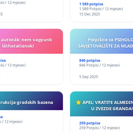
isi / 12 mjeseci
1 589 potpisa
1 589 Potpisi / 12 mjeseci
25
15 Dec 2025
t autisták: nem vagyunk
Potpišite za PSIHO
láthatatlanok!
SAVJETOVALIŠTE ZA MLADE
pisa
846 potpisa
isi / 12 mjeseci
846 Potpisi / 12 mjeseci
5
5 Sep 2025
rukcija gradskih bazena
🌟 APEL: VRATITE ALMEDI
U ZVEZDE GRANDA!
sa
i / 12 mjeseci
259 potpisa
259 Potpisi / 12 mjeseci