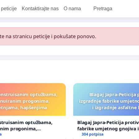
 peticije
Kontaktirajte nas
O nama
Pretraga
e na stranicu peticije i pokušate ponovo.
onstruisanim optužbama,
Blagaj Japra-Peticija 
inuiranim progonima,
izgradnje fabrike umjetn
etnjama, hapšenjima
i izgradnje asfaltne
nstruisanim optužbama,
Blagaj Japra-Peticija proti
anim progonima,
fabrike umjetnog gnojiva i
ma, hapšenjima
a
asfaltne baze
304 potpisa