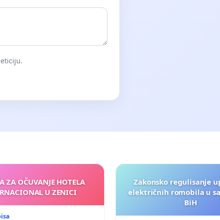
eticiju.
JA ZA OČUVANJE HOTELA
Zakonsko regulisanje u
RNACIONAL U ZENICI
električnih romobila u s
BiH
pisa