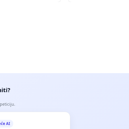
iti?
peticiju.
eće AI