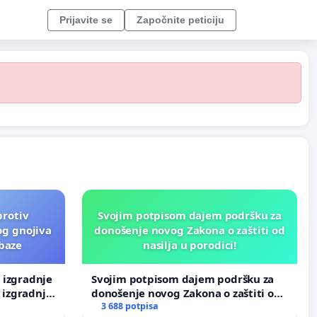
Prijavite se
Započnite peticiju
protiv
Svojim potpisom dajem podršku za
og gnojiva
donošenje novog Zakona o zaštiti od
 baze
nasilja u porodici!
v izgradnje
Svojim potpisom dajem podršku za
 izgradnje
donošenje novog Zakona o zaštiti od
nasilja u porodici!
3 688 potpisa