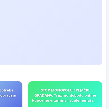
potrebe
STOP MONOPOLU I PLJAČKI
aobraćaju
GRAĐANA: Tražimo slobodu online
kupovine vitamina i suplemenata za
ličnu upotrebu u BiH!