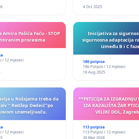
26
4 Oct 2025
a Amira Pašića Faću - STOP
Inicijativa za sigurnos
tiranim procesima
sigurnosna adaptacija r
između B i C faz
sa
i / 12 mjeseci
186 potpisa
186 Potpisi / 12 mjeseci
6
18 Aug 2025
vlja u Rožajama treba da
**PETICIJA ZA IZGRADNJU
aziv “ Redžep Dedeić”po
IZA KAZALIŠTA ŽAR PTIC
govom utemeljivaču.
VELIKI DOL, Zagreb
sa
113 potpisa
i / 12 mjeseci
113 Potpisi / 12 mjeseci
25
26 Mar 2026