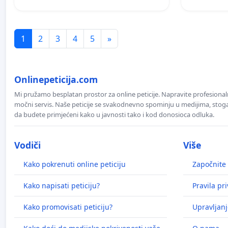
1
2
3
4
5
»
Onlinepeticija.com
Mi pružamo besplatan prostor za online peticije. Napravite profesionaln
močni servis. Naše peticije se svakodnevno spominju u medijima, stoga j
da budete primjećeni kako u javnosti tako i kod donosioca odluka.
Vodiči
Više
Kako pokrenuti online peticiju
Započnite 
Kako napisati peticiju?
Pravila pr
Kako promovisati peticiju?
Upravljanj