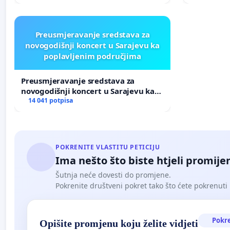
Preusmjeravanje sredstava za
novogodišnji koncert u Sarajevu ka
poplavljenim područjima
Preusmjeravanje sredstava za
novogodišnji koncert u Sarajevu ka
poplavljenim područjima
14 041 potpisa
POKRENITE VLASTITU PETICIJU
Ima nešto što biste htjeli promijen
Šutnja neće dovesti do promjene.
Pokrenite društveni pokret tako što ćete pokrenuti 
Pokr
Opišite promjenu koju želite vidjeti