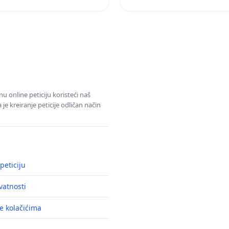
u online peticiju koristeći naš
e kreiranje peticije odličan način
peticiju
ivatnosti
e kolačićima