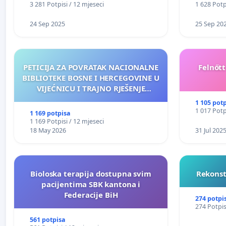
3 281 Potpisi / 12 mjeseci
1 628 Potp
24 Sep 2025
25 Sep 20
PETICIJA ZA POVRATAK NACIONALNE
Felnőt
BIBLIOTEKE BOSNE I HERCEGOVINE U
VIJEĆNICU I TRAJNO RJEŠENJE
NJENOG FINANSIRANJA
1 105 pot
1 017 Potp
1 169 potpisa
1 169 Potpisi / 12 mjeseci
18 May 2026
31 Jul 202
Bioloska terapija dostupna svim
Rekonst
pacijentima SBK kantona i
Federacije BiH
274 potpi
274 Potpis
561 potpisa