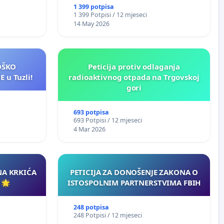
1 399 potpisa
1 399 Potpisi / 12 mjeseci
14 May 2026
LOŠKO
Peticija protiv odlaganja
 u Tuzli!
radioaktivnog otpada na Trgovskoj
gori
693 potpisa
693 Potpisi / 12 mjeseci
4 Mar 2026
NA KRKIĆA
PETICIJA ZA DONOŠENJE ZAKONA O
 🌟
ISTOSPOLNIM PARTNERSTVIMA FBIH
248 potpisa
248 Potpisi / 12 mjeseci