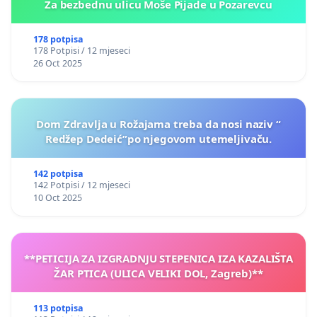
Za bezbednu ulicu Moše Pijade u Pozarevcu
178 potpisa
178 Potpisi / 12 mjeseci
26 Oct 2025
Dom Zdravlja u Rožajama treba da nosi naziv “
Redžep Dedeić”po njegovom utemeljivaču.
142 potpisa
142 Potpisi / 12 mjeseci
10 Oct 2025
**PETICIJA ZA IZGRADNJU STEPENICA IZA KAZALIŠTA
ŽAR PTICA (ULICA VELIKI DOL, Zagreb)**
113 potpisa