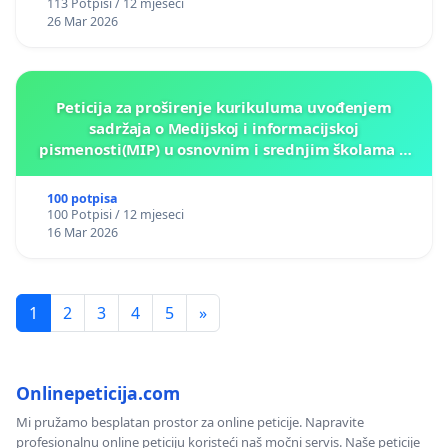
113 Potpisi / 12 mjeseci
26 Mar 2026
Peticija za proširenje kurikuluma uvođenjem
sadržaja o Medijskoj i informacijskoj
pismenosti(MIP) u osnovnim i srednjim školama u
Kantonu Sarajevo po kros-kurikularnom modelu (u
okviru više predmeta)
100 potpisa
100 Potpisi / 12 mjeseci
16 Mar 2026
1
2
3
4
5
»
Onlinepeticija.com
Mi pružamo besplatan prostor za online peticije. Napravite
profesionalnu online peticiju koristeći naš močni servis. Naše peticije