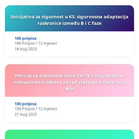
Inicijativa za sigurnost u KS: sigurnosna adaptacija
raskrsnice između B i C faze
186 potpisa
186 Potpisi / 12 mjeseci
18 Aug 2025
Peticija za donošenje nove Tarife o nagradama i
naknadama troškova za rad vještaka u Federaciji
BiH
180 potpisa
180 Potpisi / 12 mjeseci
21 Aug 2025