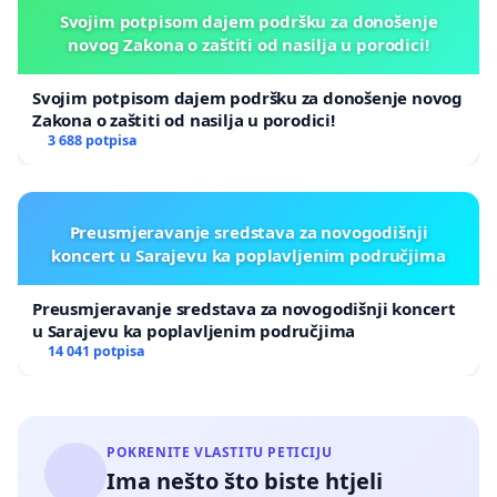
Svojim potpisom dajem podršku za donošenje
novog Zakona o zaštiti od nasilja u porodici!
Svojim potpisom dajem podršku za donošenje novog
Zakona o zaštiti od nasilja u porodici!
3 688 potpisa
Preusmjeravanje sredstava za novogodišnji
koncert u Sarajevu ka poplavljenim područjima
Preusmjeravanje sredstava za novogodišnji koncert
u Sarajevu ka poplavljenim područjima
14 041 potpisa
POKRENITE VLASTITU PETICIJU
Ima nešto što biste htjeli