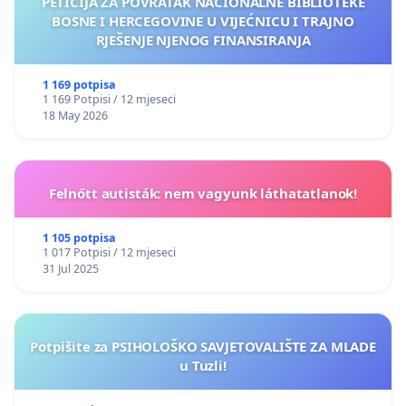
PETICIJA ZA POVRATAK NACIONALNE BIBLIOTEKE
BOSNE I HERCEGOVINE U VIJEĆNICU I TRAJNO
RJEŠENJE NJENOG FINANSIRANJA
1 169 potpisa
1 169 Potpisi / 12 mjeseci
18 May 2026
Felnőtt autisták: nem vagyunk láthatatlanok!
1 105 potpisa
1 017 Potpisi / 12 mjeseci
31 Jul 2025
Potpišite za PSIHOLOŠKO SAVJETOVALIŠTE ZA MLADE
u Tuzli!