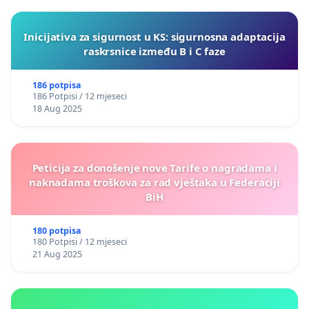
Inicijativa za sigurnost u KS: sigurnosna adaptacija
raskrsnice između B i C faze
186 potpisa
186 Potpisi / 12 mjeseci
18 Aug 2025
Peticija za donošenje nove Tarife o nagradama i
naknadama troškova za rad vještaka u Federaciji
BiH
180 potpisa
180 Potpisi / 12 mjeseci
21 Aug 2025