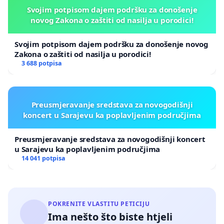
Svojim potpisom dajem podršku za donošenje
novog Zakona o zaštiti od nasilja u porodici!
Svojim potpisom dajem podršku za donošenje novog
Zakona o zaštiti od nasilja u porodici!
3 688 potpisa
Preusmjeravanje sredstava za novogodišnji
koncert u Sarajevu ka poplavljenim područjima
Preusmjeravanje sredstava za novogodišnji koncert
u Sarajevu ka poplavljenim područjima
14 041 potpisa
POKRENITE VLASTITU PETICIJU
Ima nešto što biste htjeli