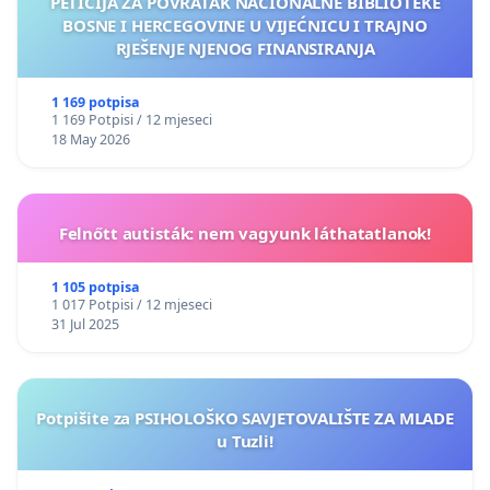
PETICIJA ZA POVRATAK NACIONALNE BIBLIOTEKE
BOSNE I HERCEGOVINE U VIJEĆNICU I TRAJNO
RJEŠENJE NJENOG FINANSIRANJA
1 169 potpisa
1 169 Potpisi / 12 mjeseci
18 May 2026
Felnőtt autisták: nem vagyunk láthatatlanok!
1 105 potpisa
1 017 Potpisi / 12 mjeseci
31 Jul 2025
Potpišite za PSIHOLOŠKO SAVJETOVALIŠTE ZA MLADE
u Tuzli!