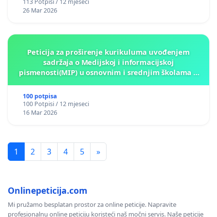
113 Potpisi / 12 mjeseci
26 Mar 2026
Peticija za proširenje kurikuluma uvođenjem
sadržaja o Medijskoj i informacijskoj
pismenosti(MIP) u osnovnim i srednjim školama u
Kantonu Sarajevo po kros-kurikularnom modelu (u
okviru više predmeta)
100 potpisa
100 Potpisi / 12 mjeseci
16 Mar 2026
1
2
3
4
5
»
Onlinepeticija.com
Mi pružamo besplatan prostor za online peticije. Napravite
profesionalnu online peticiju koristeći naš močni servis. Naše peticije