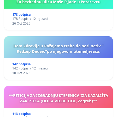
Za bezbednu ulicu Moše Pijade u Pozarevcu
178 potpisa
178 Potpisi / 12 mjeseci
26 Oct 2025
Dom Zdravlja u Rožajama treba da nosi naziv “
Redžep Dedeić”po njegovom utemeljivaču.
142 potpisa
142 Potpisi / 12 mjeseci
10 Oct 2025
**PETICIJA ZA IZGRADNJU STEPENICA IZA KAZALIŠTA
ŽAR PTICA (ULICA VELIKI DOL, Zagreb)**
113 potpisa