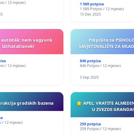
isi / 12 mjeseci
1 589 potpisa
1 589 Potpisi / 12 mjeseci
25
15 Dec 2025
t autisták: nem vagyunk
Potpišite za PSIHO
láthatatlanok!
SAVJETOVALIŠTE ZA MLADE
pisa
846 potpisa
isi / 12 mjeseci
846 Potpisi / 12 mjeseci
5
5 Sep 2025
rukcija gradskih bazena
🌟 APEL: VRATITE ALMEDI
U ZVEZDE GRANDA!
sa
i / 12 mjeseci
259 potpisa
259 Potpisi / 12 mjeseci