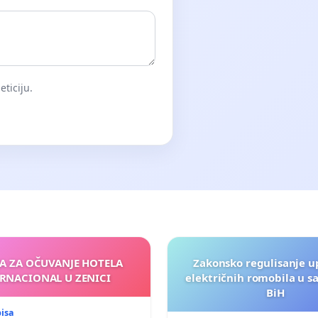
eticiju.
JA ZA OČUVANJE HOTELA
Zakonsko regulisanje u
RNACIONAL U ZENICI
električnih romobila u s
BiH
pisa