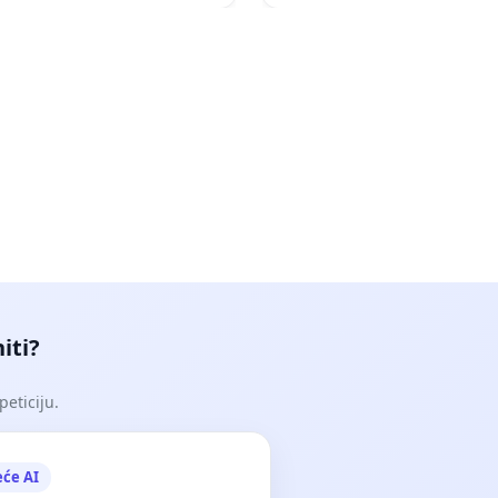
iti?
peticiju.
eće AI