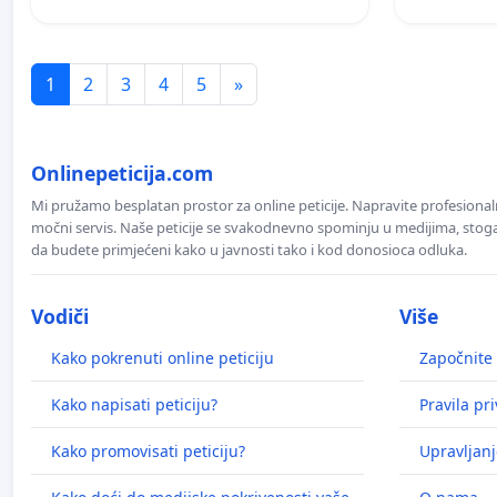
1
2
3
4
5
»
Onlinepeticija.com
Mi pružamo besplatan prostor za online peticije. Napravite profesionaln
močni servis. Naše peticije se svakodnevno spominju u medijima, stoga j
da budete primjećeni kako u javnosti tako i kod donosioca odluka.
Vodiči
Više
Kako pokrenuti online peticiju
Započnite 
Kako napisati peticiju?
Pravila pr
Kako promovisati peticiju?
Upravljanj