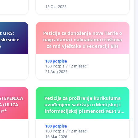
15 Oct 2025
t u KS:
Peticija za donošenje nove Tarife o
askrsnice
nagradama i naknadama troškova
e
za rad vještaka u Federaciji BiH
180 potpisa
180 Potpisi / 12 mjeseci
21 Aug 2025
 STEPENICA
Peticija za proširenje kurikuluma
A (ULICA
uvođenjem sadržaja o Medijskoj i
)**
informacijskoj pismenosti(MIP) u
osnovnim i srednjim školama u
Kantonu Sarajevo po kros-
100 potpisa
kurikularnom modelu (u okviru više
100 Potpisi / 12 mjeseci
predmeta)
16 Mar 2026