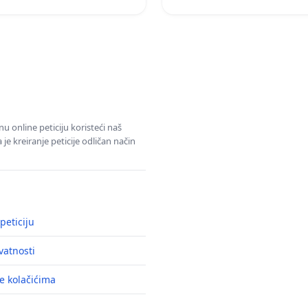
u online peticiju koristeći naš
e kreiranje peticije odličan način
peticiju
ivatnosti
e kolačićima