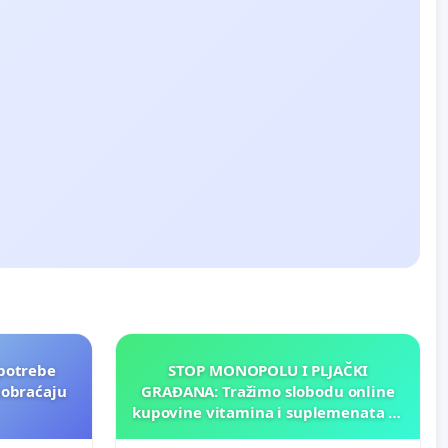
potrebe
STOP MONOPOLU I PLJAČKI
aobraćaju
GRAĐANA: Tražimo slobodu online
kupovine vitamina i suplemenata za
ličnu upotrebu u BiH!