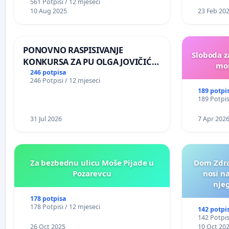
561 Potpisi / 12 mjeseci
10 Aug 2025
23 Feb 20
PONOVNO RASPISIVANJE
Sloboda z
KONKURSA ZA PU OLGA JOVIČIĆ
mon
RITA KRALJEVO
246 potpisa
246 Potpisi / 12 mjeseci
189 potpi
189 Potpis
31 Jul 2026
7 Apr 202
Za bezbednu ulicu Moše Pijade u
Dom Zdra
Pozarevcu
nosi n
nje
178 potpisa
178 Potpisi / 12 mjeseci
142 potpi
142 Potpis
26 Oct 2025
10 Oct 20