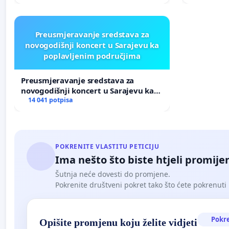
Preusmjeravanje sredstava za
novogodišnji koncert u Sarajevu ka
poplavljenim područjima
Preusmjeravanje sredstava za
novogodišnji koncert u Sarajevu ka
poplavljenim područjima
14 041 potpisa
POKRENITE VLASTITU PETICIJU
Ima nešto što biste htjeli promijen
Šutnja neće dovesti do promjene.
Pokrenite društveni pokret tako što ćete pokrenuti 
Pokr
Opišite promjenu koju želite vidjeti