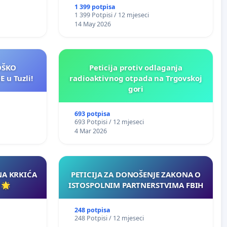
1 399 potpisa
1 399 Potpisi / 12 mjeseci
14 May 2026
LOŠKO
Peticija protiv odlaganja
 u Tuzli!
radioaktivnog otpada na Trgovskoj
gori
693 potpisa
693 Potpisi / 12 mjeseci
4 Mar 2026
NA KRKIĆA
PETICIJA ZA DONOŠENJE ZAKONA O
 🌟
ISTOSPOLNIM PARTNERSTVIMA FBIH
248 potpisa
248 Potpisi / 12 mjeseci