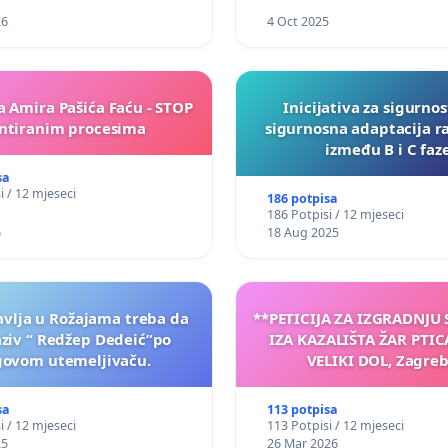
26
4 Oct 2025
a Amira Pašića Faću - STOP
Inicijativa za sigurnos
tiranim procesima
sigurnosna adaptacija r
između B i C faz
sa
i / 12 mjeseci
186 potpisa
186 Potpisi / 12 mjeseci
6
18 Aug 2025
vlja u Rožajama treba da
**PETICIJA ZA IZGRADNJU
aziv “ Redžep Dedeić”po
IZA KAZALIŠTA ŽAR PTIC
govom utemeljivaču.
VELIKI DOL, Zagreb
sa
113 potpisa
i / 12 mjeseci
113 Potpisi / 12 mjeseci
25
26 Mar 2026