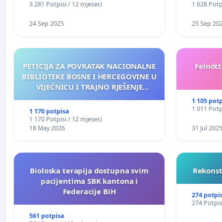
3 281 Potpisi / 12 mjeseci
1 628 Potp
24 Sep 2025
25 Sep 20
PETICIJA ZA POVRATAK NACIONALNE
Felnőt
BIBLIOTEKE BOSNE I HERCEGOVINE U
VIJEĆNICU I TRAJNO RJEŠENJE
NJENOG FINANSIRANJA
1 105 pot
1 011 Potp
1 170 potpisa
1 170 Potpisi / 12 mjeseci
18 May 2026
31 Jul 202
Bioloska terapija dostupna svim
Rekonst
pacijentima SBK kantona i
Federacije BiH
274 potpi
274 Potpis
561 potpisa