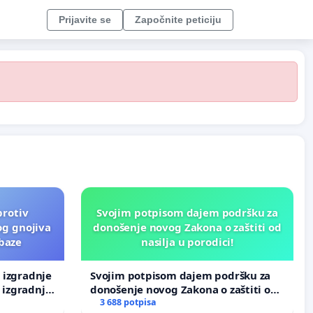
Prijavite se
Započnite peticiju
protiv
Svojim potpisom dajem podršku za
og gnojiva
donošenje novog Zakona o zaštiti od
 baze
nasilja u porodici!
v izgradnje
Svojim potpisom dajem podršku za
 izgradnje
donošenje novog Zakona o zaštiti od
nasilja u porodici!
3 688 potpisa