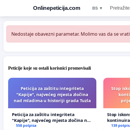
Onlinepeticija.com
Pretražite
BS ▼
Nedostaje obavezni parametar. Molimo vas da se vratit
Peticije koje su ostali korisnici promovisali
Peticija za zaštitu integriteta
Stop isk
"Kapije", najvećeg mjesta zločina
kont
nad mladima u historiji grada Tuzla
prij
Peticija za zaštitu integriteta
Stop isko
"Kapije", najvećeg mjesta zločina nad
kontinuir
mladima u historiji grada Tuzla
558 potpisa
prijetnja
139 potpis