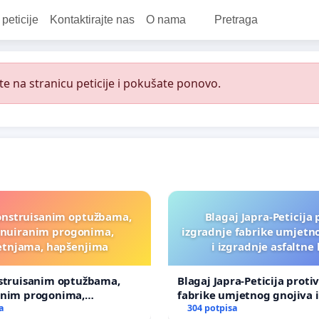
 peticije
Kontaktirajte nas
O nama
Pretraga
e na stranicu peticije i pokušate ponovo.
onstruisanim optužbama,
Blagaj Japra-Peticija 
inuiranim progonima,
izgradnje fabrike umjetn
etnjama, hapšenjima
i izgradnje asfaltne
nstruisanim optužbama,
Blagaj Japra-Peticija proti
anim progonima,
fabrike umjetnog gnojiva i
ma, hapšenjima
a
asfaltne baze
304 potpisa