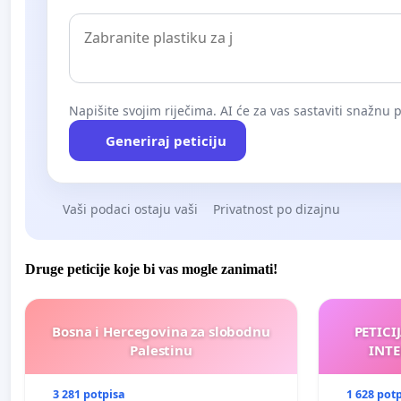
Napišite svojim riječima. AI će za vas sastaviti snažnu p
Generiraj peticiju
Vaši podaci ostaju vaši
Privatnost po dizajnu
Druge peticije koje bi vas mogle zanimati!
Bosna i Hercegovina za slobodnu
PETICI
Palestinu
INTE
3 281 potpisa
1 628 pot