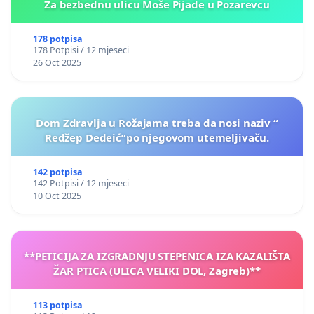
Za bezbednu ulicu Moše Pijade u Pozarevcu
178 potpisa
178 Potpisi / 12 mjeseci
26 Oct 2025
Dom Zdravlja u Rožajama treba da nosi naziv “
Redžep Dedeić”po njegovom utemeljivaču.
142 potpisa
142 Potpisi / 12 mjeseci
10 Oct 2025
**PETICIJA ZA IZGRADNJU STEPENICA IZA KAZALIŠTA
ŽAR PTICA (ULICA VELIKI DOL, Zagreb)**
113 potpisa