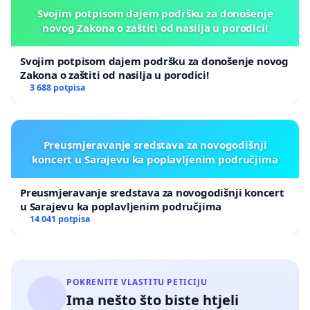
Svojim potpisom dajem podršku za donošenje
novog Zakona o zaštiti od nasilja u porodici!
Svojim potpisom dajem podršku za donošenje novog
Zakona o zaštiti od nasilja u porodici!
3 688 potpisa
Preusmjeravanje sredstava za novogodišnji
koncert u Sarajevu ka poplavljenim područjima
Preusmjeravanje sredstava za novogodišnji koncert
u Sarajevu ka poplavljenim područjima
14 041 potpisa
POKRENITE VLASTITU PETICIJU
Ima nešto što biste htjeli