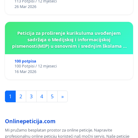
113 Potpisi / 12 mjeseci
26 Mar 2026
Peticija za proširenje kurikuluma uvođenjem
sadržaja o Medijskoj i informacijskoj
pismenosti(MIP) u osnovnim i srednjim školama u
Kantonu Sarajevo po kros-kurikularnom modelu (u
okviru više predmeta)
100 potpisa
100 Potpisi / 12 mjeseci
16 Mar 2026
1
2
3
4
5
»
Onlinepeticija.com
Mi pružamo besplatan prostor za online peticije. Napravite
profesionalnu online peticiju koristeći naš močni servis. Naše peticije