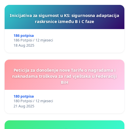
Inicijativa za sigurnost u KS: sigurnosna adaptacija
raskrsnice između B i C faze
186 potpisa
186 Potpisi / 12 mjeseci
18 Aug 2025
Peticija za donošenje nove Tarife o nagradama i
naknadama troškova za rad vještaka u Federaciji
BiH
180 potpisa
180 Potpisi / 12 mjeseci
21 Aug 2025