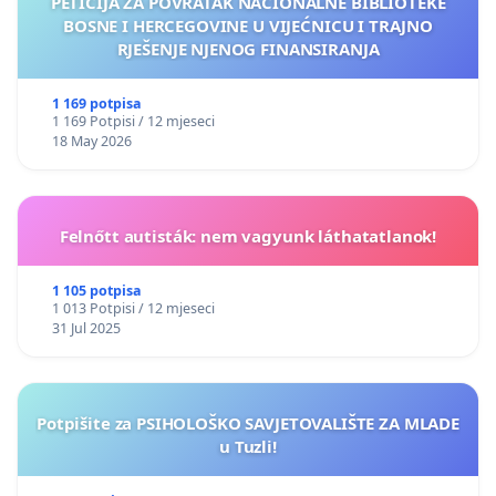
PETICIJA ZA POVRATAK NACIONALNE BIBLIOTEKE
BOSNE I HERCEGOVINE U VIJEĆNICU I TRAJNO
RJEŠENJE NJENOG FINANSIRANJA
1 169 potpisa
1 169 Potpisi / 12 mjeseci
18 May 2026
Felnőtt autisták: nem vagyunk láthatatlanok!
1 105 potpisa
1 013 Potpisi / 12 mjeseci
31 Jul 2025
Potpišite za PSIHOLOŠKO SAVJETOVALIŠTE ZA MLADE
u Tuzli!