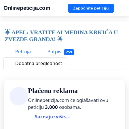
Onlinepeticija.com
Započnite peticiju
🌟 APEL: VRATITE ALMEDINA KRKIĆA U
ZVEZDE GRANDA! 🌟
Peticija
Potpisi
259
Dodatna preglednost
Plaćena reklama
Onlinepeticija.com će oglašavati ovu
peticiju
3,000
osobama.
Saznajte više...