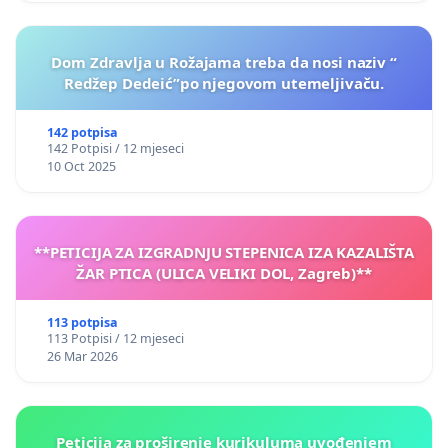
Dom Zdravlja u Rožajama treba da nosi naziv “
Redžep Dedeić”po njegovom utemeljivaču.
142 potpisa
142 Potpisi / 12 mjeseci
10 Oct 2025
**PETICIJA ZA IZGRADNJU STEPENICA IZA KAZALIŠTA
ŽAR PTICA (ULICA VELIKI DOL, Zagreb)**
113 potpisa
113 Potpisi / 12 mjeseci
26 Mar 2026
Peticija za proširenje kurikuluma uvođenjem