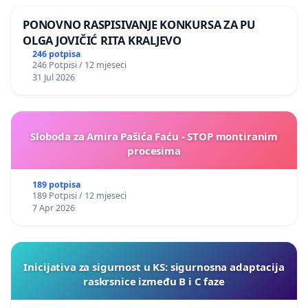
PONOVNO RASPISIVANJE KONKURSA ZA PU
OLGA JOVIČIĆ RITA KRALJEVO
246 potpisa
246 Potpisi / 12 mjeseci
31 Jul 2026
Sloboda za Amira Pašića Faću - STOP montiranim
procesima
189 potpisa
189 Potpisi / 12 mjeseci
7 Apr 2026
Inicijativa za sigurnost u KS: sigurnosna adaptacija
raskrsnice između B i C faze