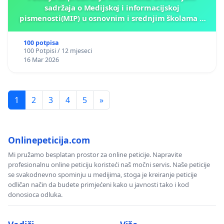
sadržaja o Medijskoj i informacijskoj
pismenosti(MIP) u osnovnim i srednjim školama u
Kantonu Sarajevo po kros-kurikularnom modelu (u
okviru više predmeta)
100 potpisa
100 Potpisi / 12 mjeseci
16 Mar 2026
1
2
3
4
5
»
Onlinepeticija.com
Mi pružamo besplatan prostor za online peticije. Napravite
profesionalnu online peticiju koristeći naš močni servis. Naše peticije
se svakodnevno spominju u medijima, stoga je kreiranje peticije
odličan način da budete primjećeni kako u javnosti tako i kod
donosioca odluka.