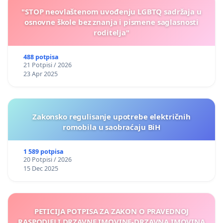
"STOP neovlaštenom uvođenju LGBTQ sadržaja u
osnovne škole bez znanja i pismene saglasnosti
roditelja"
488 potpisa
21 Potpisi / 2026
23 Apr 2025
Zakonsko regulisanje upotrebe električnih
romobila u saobraćaju BiH
1 589 potpisa
20 Potpisi / 2026
15 Dec 2025
PETICIJA POTPISA ZA ZAKON O PRAVEDNOJ
RASPODJELI DRZAVNE IMOVINE-DRZAVNA IMOVINA