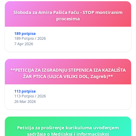
Sloboda za Amira Pašića Faću - STOP montiranim
procesima
189 potpisa
189 Potpisi / 2026
7 Apr 2026
**PETICIJA ZA IZGRADNJU STEPENICA IZA KAZALIŠTA
ŽAR PTICA (ULICA VELIKI DOL, Zagreb)**
113 potpisa
113 Potpisi / 2026
26 Mar 2026
Peticija za proširenje kurikuluma uvođenjem
sadržaja o Medijskoj i informacijskoj