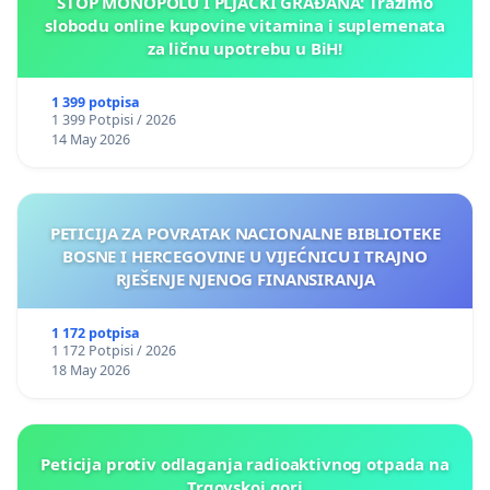
STOP MONOPOLU I PLJAČKI GRAĐANA: Tražimo
slobodu online kupovine vitamina i suplemenata
za ličnu upotrebu u BiH!
1 399 potpisa
1 399 Potpisi / 2026
14 May 2026
PETICIJA ZA POVRATAK NACIONALNE BIBLIOTEKE
BOSNE I HERCEGOVINE U VIJEĆNICU I TRAJNO
RJEŠENJE NJENOG FINANSIRANJA
1 172 potpisa
1 172 Potpisi / 2026
18 May 2026
Peticija protiv odlaganja radioaktivnog otpada na
Trgovskoj gori