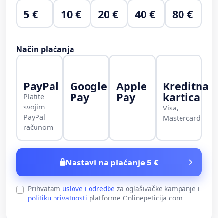
5 €
10 €
20 €
40 €
80 €
Način plaćanja
PayPal
Google
Apple
Kreditna
Pay
Pay
kartica
Platite
svojim
Visa,
PayPal
Mastercard
računom
Nastavi na plaćanje 5 €
Prihvatam
uslove i odredbe
za oglašivačke kampanje i
politiku privatnosti
platforme Onlinepeticija.com.