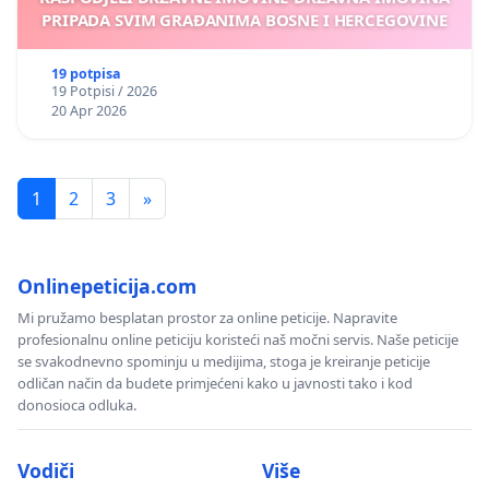
PRIPADA SVIM GRAĐANIMA BOSNE I HERCEGOVINE
19 potpisa
19 Potpisi / 2026
20 Apr 2026
1
2
3
»
Onlinepeticija.com
Mi pružamo besplatan prostor za online peticije. Napravite
profesionalnu online peticiju koristeći naš močni servis. Naše peticije
se svakodnevno spominju u medijima, stoga je kreiranje peticije
odličan način da budete primjećeni kako u javnosti tako i kod
donosioca odluka.
Vodiči
Više