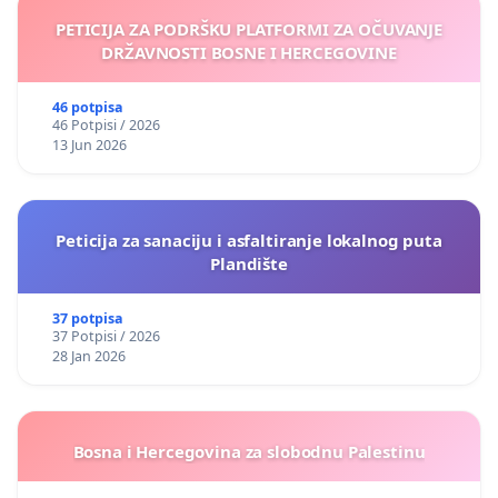
PETICIJA ZA PODRŠKU PLATFORMI ZA OČUVANJE
DRŽAVNOSTI BOSNE I HERCEGOVINE
46 potpisa
46 Potpisi / 2026
13 Jun 2026
Peticija za sanaciju i asfaltiranje lokalnog puta
Plandište
37 potpisa
37 Potpisi / 2026
28 Jan 2026
Bosna i Hercegovina za slobodnu Palestinu