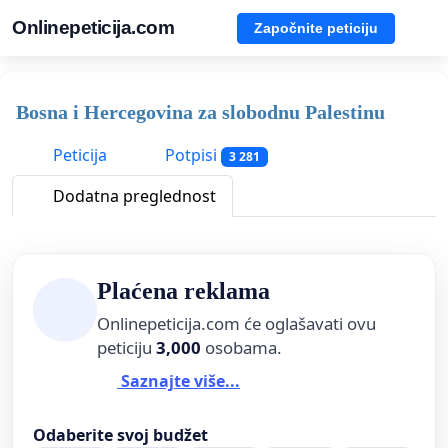
Onlinepeticija.com
Započnite peticiju
Bosna i Hercegovina za slobodnu Palestinu
Peticija
Potpisi
3 281
Dodatna preglednost
Plaćena reklama
Onlinepeticija.com će oglašavati ovu
peticiju
3,000
osobama.
Saznajte više...
Odaberite svoj budžet