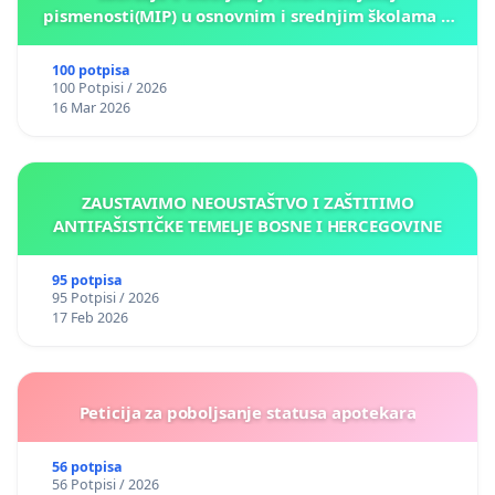
pismenosti(MIP) u osnovnim i srednjim školama u
Kantonu Sarajevo po kros-kurikularnom modelu (u
okviru više predmeta)
100 potpisa
100 Potpisi / 2026
16 Mar 2026
ZAUSTAVIMO NEOUSTAŠTVO I ZAŠTITIMO
ANTIFAŠISTIČKE TEMELJE BOSNE I HERCEGOVINE
95 potpisa
95 Potpisi / 2026
17 Feb 2026
Peticija za poboljsanje statusa apotekara
56 potpisa
56 Potpisi / 2026