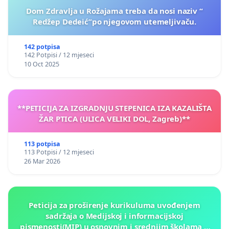
Dom Zdravlja u Rožajama treba da nosi naziv “
Redžep Dedeić”po njegovom utemeljivaču.
142 potpisa
142 Potpisi / 12 mjeseci
10 Oct 2025
**PETICIJA ZA IZGRADNJU STEPENICA IZA KAZALIŠTA
ŽAR PTICA (ULICA VELIKI DOL, Zagreb)**
113 potpisa
113 Potpisi / 12 mjeseci
26 Mar 2026
Peticija za proširenje kurikuluma uvođenjem
sadržaja o Medijskoj i informacijskoj
pismenosti(MIP) u osnovnim i srednjim školama u