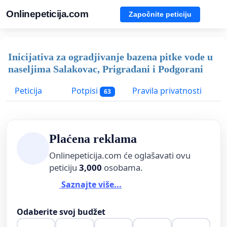
Onlinepeticija.com
Započnite peticiju
Inicijativa za ogradjivanje bazena pitke vode u
naseljima Salakovac, Prigrađani i Podgorani
Peticija
Potpisi
Pravila privatnosti
63
Plaćena reklama
Onlinepeticija.com će oglašavati ovu
peticiju
3,000
osobama.
Saznajte više...
Odaberite svoj budžet