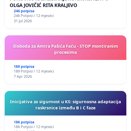
OLGA JOVIČIĆ RITA KRALJEVO
246 potpisa
246 Potpisi / 12 mjeseci
31 Jul 2026
Sloboda za Amira Pašića Faću - STOP montiranim
procesima
189 potpisa
189 Potpisi / 12 mjeseci
7 Apr 2026
Inicijativa za sigurnost u KS: sigurnosna adaptacija
raskrsnice između B i C faze
186 potpisa
186 Potpisi / 12 mjeseci