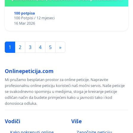
Kantonu Sarajevo po kros-kurikularnom modelu (u
okviru više predmeta)
100 potpisa
100 Potpisi / 12 mjeseci
16 Mar 2026
1
2
3
4
5
»
Onlinepeticija.com
Mi pružamo besplatan prostor za online peticije. Napravite
profesionalnu online peticiju koristeći naš močni servis. Naše peticije
se svakodnevno spominju u medijima, stoga je kreiranje peticije
odličan način da budete primjećeni kako u javnosti tako i kod
donosioca odluka.
Vodiči
Više
Kako pokrenuti online
Započnite peticiju