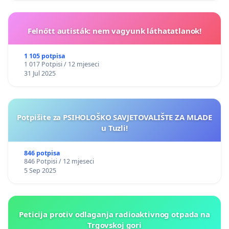
Felnőtt autisták: nem vagyunk láthatatlanok!
1 105 potpisa
1 017 Potpisi / 12 mjeseci
31 Jul 2025
Potpišite za PSIHOLOŠKO SAVJETOVALIŠTE ZA MLADE
u Tuzli!
846 potpisa
846 Potpisi / 12 mjeseci
5 Sep 2025
Peticija protiv odlaganja radioaktivnog otpada na
Trgovskoj gori