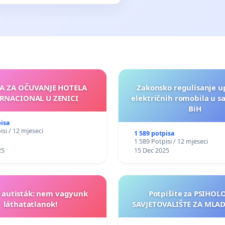
JA ZA OČUVANJE HOTELA
Zakonsko regulisanje u
RNACIONAL U ZENICI
električnih romobila u s
BiH
pisa
isi / 12 mjeseci
1 589 potpisa
1 589 Potpisi / 12 mjeseci
25
15 Dec 2025
t autisták: nem vagyunk
Potpišite za PSIHO
láthatatlanok!
SAVJETOVALIŠTE ZA MLADE