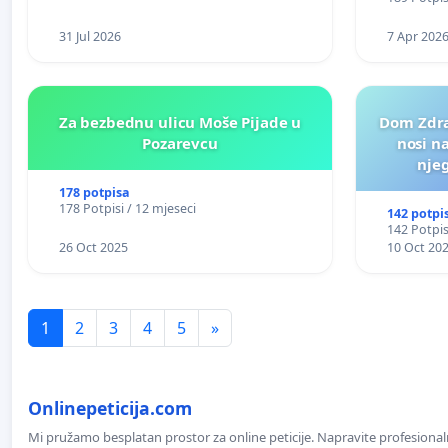
31 Jul 2026
7 Apr 202
Za bezbednu ulicu Moše Pijade u
Dom Zdra
Pozarevcu
nosi n
nje
178 potpisa
178 Potpisi / 12 mjeseci
142 potpi
142 Potpis
26 Oct 2025
10 Oct 20
1
2
3
4
5
»
Onlinepeticija.com
Mi pružamo besplatan prostor za online peticije. Napravite profesionaln