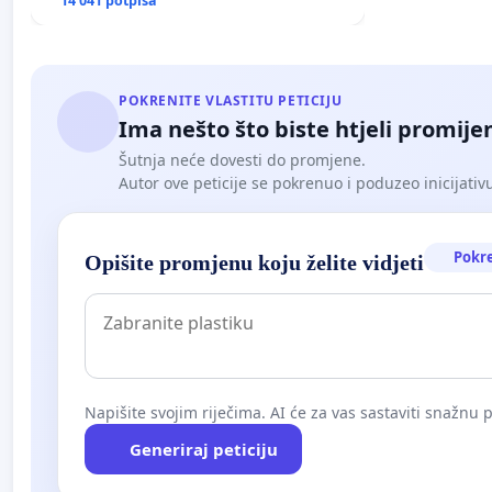
poplavljenim područjima
14 041 potpisa
POKRENITE VLASTITU PETICIJU
Ima nešto što biste htjeli promijen
Šutnja neće dovesti do promjene.
Autor ove peticije se pokrenuo i poduzeo inicijativu. 
Pokr
Opišite promjenu koju želite vidjeti
Napišite svojim riječima. AI će za vas sastaviti snažnu p
Generiraj peticiju