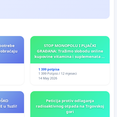
potrebe
STOP MONOPOLU I PLJAČKI
aobraćaju
GRAĐANA: Tražimo slobodu online
kupovine vitamina i suplemenata za
ličnu upotrebu u BiH!
1 399 potpisa
1 399 Potpisi / 12 mjeseci
14 May 2026
LOŠKO
Peticija protiv odlaganja
 u Tuzli!
radioaktivnog otpada na Trgovskoj
gori