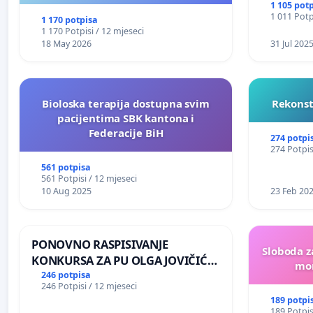
NJENOG FINANSIRANJA
1 105 pot
1 011 Potp
1 170 potpisa
1 170 Potpisi / 12 mjeseci
18 May 2026
31 Jul 202
Bioloska terapija dostupna svim
Rekonst
pacijentima SBK kantona i
Federacije BiH
274 potpi
274 Potpis
561 potpisa
561 Potpisi / 12 mjeseci
10 Aug 2025
23 Feb 20
PONOVNO RASPISIVANJE
Sloboda z
KONKURSA ZA PU OLGA JOVIČIĆ
mon
RITA KRALJEVO
246 potpisa
246 Potpisi / 12 mjeseci
189 potpi
189 Potpis