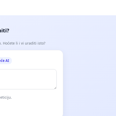
iti?
Hoćete li i vi uraditi isto?
eće AI
eticiju.