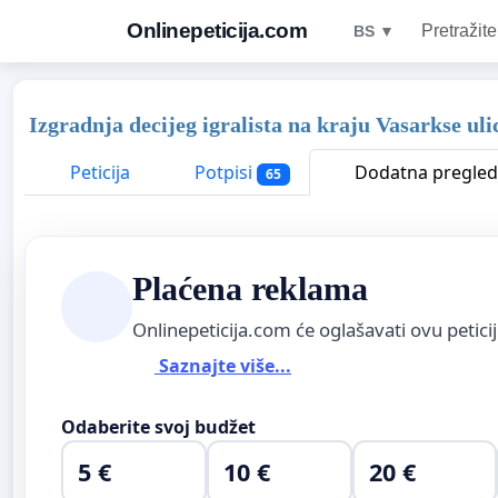
Onlinepeticija.com
Pretražite
BS ▼
Izgradnja decijeg igralista na kraju Vasarkse uli
Peticija
Potpisi
Dodatna pregled
65
Plaćena reklama
Onlinepeticija.com će oglašavati ovu petici
Saznajte više...
Odaberite svoj budžet
5 €
10 €
20 €