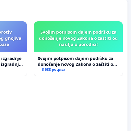
protiv
Svojim potpisom dajem podršku za
og gnojiva
donošenje novog Zakona o zaštiti od
 baze
nasilja u porodici!
v izgradnje
Svojim potpisom dajem podršku za
 izgradnje
donošenje novog Zakona o zaštiti od
nasilja u porodici!
3 688 potpisa