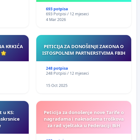
693 potpisa
693 Potpisi / 12 mjeseci
4 Mar 2026
NA KRKIĆA
PETICIJA ZA DONOŠENJE ZAKONA O
 🌟
ISTOSPOLNIM PARTNERSTVIMA FBIH
248 potpisa
248 Potpisi / 12 mjeseci
15 Oct 2025
t u KS:
Peticija za donošenje nove Tarife o
askrsnice
nagradama i naknadama troškova
e
za rad vještaka u Federaciji BiH