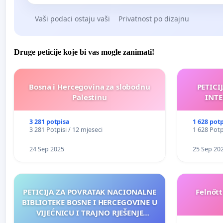
Vaši podaci ostaju vaši
Privatnost po dizajnu
Druge peticije koje bi vas mogle zanimati!
Bosna i Hercegovina za slobodnu
PETICI
Palestinu
INTE
3 281 potpisa
1 628 pot
3 281 Potpisi / 12 mjeseci
1 628 Potp
24 Sep 2025
25 Sep 20
PETICIJA ZA POVRATAK NACIONALNE
Felnőt
BIBLIOTEKE BOSNE I HERCEGOVINE U
VIJEĆNICU I TRAJNO RJEŠENJE