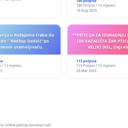
186 potpisa
186 Potpisi / 12 mjeseci
6
18 Aug 2025
vlja u Rožajama treba da
**PETICIJA ZA IZGRADNJU
aziv “ Redžep Dedeić”po
IZA KAZALIŠTA ŽAR PTIC
govom utemeljivaču.
VELIKI DOL, Zagreb
sa
113 potpisa
i / 12 mjeseci
113 Potpisi / 12 mjeseci
25
26 Mar 2026
u online peticiju koristeći naš