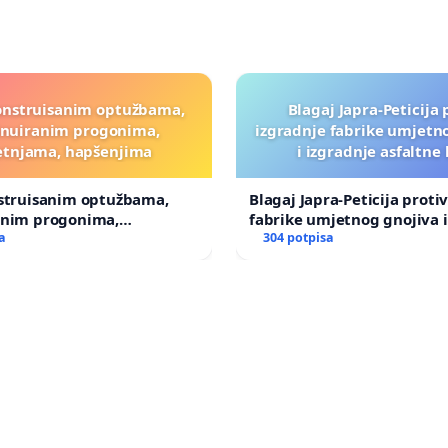
onstruisanim optužbama,
Blagaj Japra-Peticija 
inuiranim progonima,
izgradnje fabrike umjetn
etnjama, hapšenjima
i izgradnje asfaltne
nstruisanim optužbama,
Blagaj Japra-Peticija proti
anim progonima,
fabrike umjetnog gnojiva i
ma, hapšenjima
a
asfaltne baze
304 potpisa