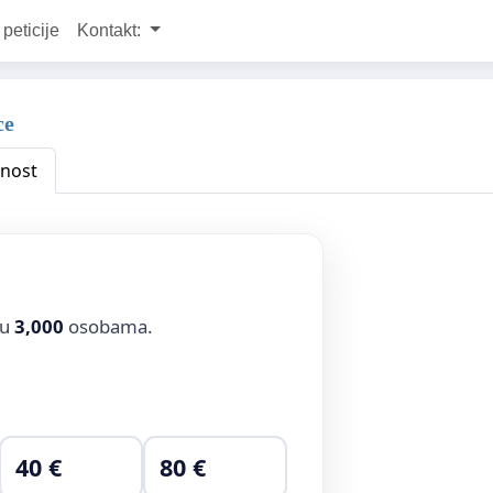
 peticije
Kontakt:
ce
nost
ju
3,000
osobama.
40 €
80 €