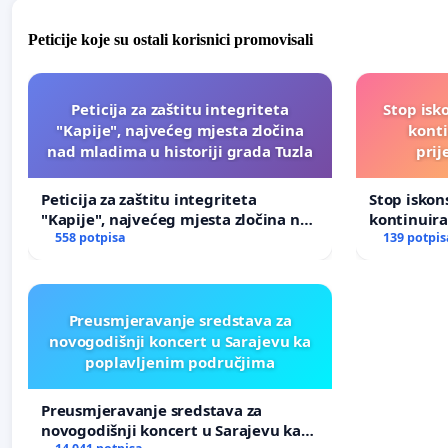
Peticije koje su ostali korisnici promovisali
Peticija za zaštitu integriteta
Stop isk
"Kapije", najvećeg mjesta zločina
kont
nad mladima u historiji grada Tuzla
prij
Peticija za zaštitu integriteta
Stop isko
"Kapije", najvećeg mjesta zločina nad
kontinuir
mladima u historiji grada Tuzla
558 potpisa
prijetnja
139 potpis
Preusmjeravanje sredstava za
novogodišnji koncert u Sarajevu ka
poplavljenim područjima
Preusmjeravanje sredstava za
novogodišnji koncert u Sarajevu ka