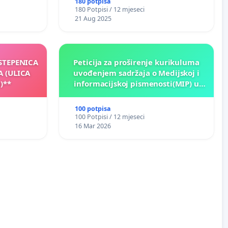
180 potpisa
180 Potpisi / 12 mjeseci
21 Aug 2025
 STEPENICA
Peticija za proširenje kurikuluma
A (ULICA
uvođenjem sadržaja o Medijskoj i
)**
informacijskoj pismenosti(MIP) u
osnovnim i srednjim školama u
Kantonu Sarajevo po kros-
100 potpisa
kurikularnom modelu (u okviru više
100 Potpisi / 12 mjeseci
predmeta)
16 Mar 2026