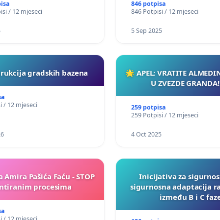
pisa
846 potpisa
isi / 12 mjeseci
846 Potpisi / 12 mjeseci
5
5 Sep 2025
rukcija gradskih bazena
🌟 APEL: VRATITE ALMEDI
U ZVEZDE GRANDA!
sa
i / 12 mjeseci
259 potpisa
259 Potpisi / 12 mjeseci
26
4 Oct 2025
a Amira Pašića Faću - STOP
Inicijativa za sigurnos
tiranim procesima
sigurnosna adaptacija r
između B i C faz
sa
i / 12 mjeseci