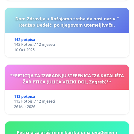
Dom Zdravlja u Rožajama treba da nosi naziv “
Redžep Dedeić”po njegovom utemeljivaču.
142 potpisa
142 Potpisi / 12 mjeseci
10 Oct 2025
**PETICIJA ZA IZGRADNJU STEPENICA IZA KAZALIŠTA
ŽAR PTICA (ULICA VELIKI DOL, Zagreb)**
113 potpisa
113 Potpisi / 12 mjeseci
26 Mar 2026
Peticija za proširenje kurikuluma uvođenjem