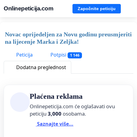
Onlinepeticija.com
Započnite peticiju
Novac oprijedeljen za Novu godinu preusmjeriti
na lijecenje Marka i Zeljka!
Peticija
Potpisi
1 146
Dodatna preglednost
Plaćena reklama
Onlinepeticija.com će oglašavati ovu
peticiju
3,000
osobama.
Saznajte više...