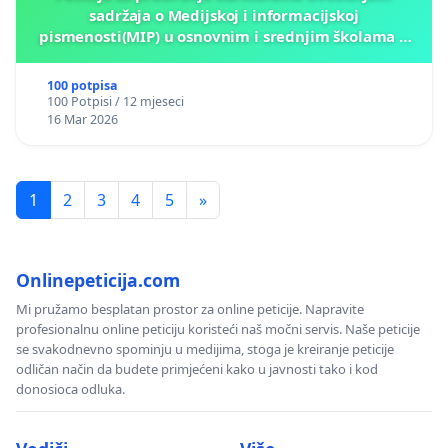
sadržaja o Medijskoj i informacijskoj
pismenosti(MIP) u osnovnim i srednjim školama u
Kantonu Sarajevo po kros-kurikularnom modelu (u
okviru više predmeta)
100 potpisa
100 Potpisi / 12 mjeseci
16 Mar 2026
1
2
3
4
5
»
Onlinepeticija.com
Mi pružamo besplatan prostor za online peticije. Napravite
profesionalnu online peticiju koristeći naš močni servis. Naše peticije
se svakodnevno spominju u medijima, stoga je kreiranje peticije
odličan način da budete primjećeni kako u javnosti tako i kod
donosioca odluka.