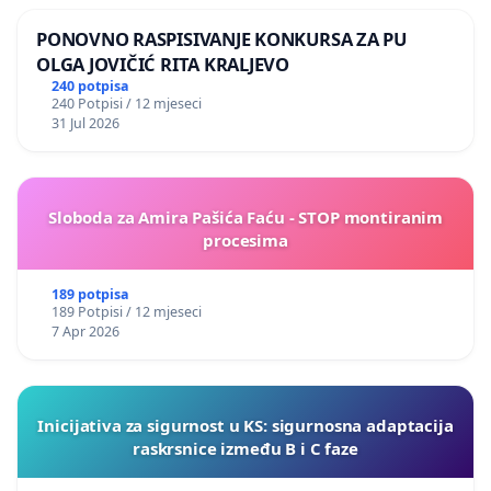
PONOVNO RASPISIVANJE KONKURSA ZA PU
OLGA JOVIČIĆ RITA KRALJEVO
240 potpisa
240 Potpisi / 12 mjeseci
31 Jul 2026
Sloboda za Amira Pašića Faću - STOP montiranim
procesima
189 potpisa
189 Potpisi / 12 mjeseci
7 Apr 2026
Inicijativa za sigurnost u KS: sigurnosna adaptacija
raskrsnice između B i C faze