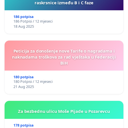
raskrsnice između B i C faze
186 potpisa
186 Potpisi / 12 mjeseci
18 Aug 2025
Peticija za donošenje nove Tarife o nagradama i
naknadama troškova za rad vještaka u Federaciji
BiH
180 potpisa
180 Potpisi / 12 mjeseci
21 Aug 2025
Za bezbednu ulicu Moše Pijade u Pozarevcu
178 potpisa