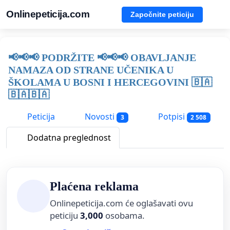
Onlinepeticija.com
Započnite peticiju
📢📢📢 PODRŽITE 📢📢📢 OBAVLJANJE
NAMAZA OD STRANE UČENIKA U
ŠKOLAMA U BOSNI I HERCEGOVINI 🇧🇦
🇧🇦🇧🇦
Peticija
Novosti
Potpisi
3
2 508
Dodatna preglednost
Plaćena reklama
Onlinepeticija.com će oglašavati ovu
peticiju
3,000
osobama.