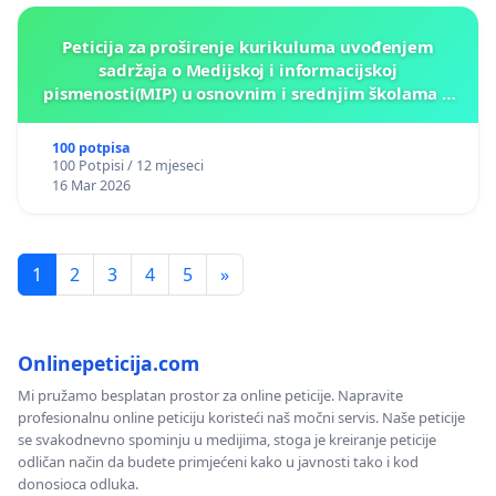
Peticija za proširenje kurikuluma uvođenjem
sadržaja o Medijskoj i informacijskoj
pismenosti(MIP) u osnovnim i srednjim školama u
Kantonu Sarajevo po kros-kurikularnom modelu (u
okviru više predmeta)
100 potpisa
100 Potpisi / 12 mjeseci
16 Mar 2026
1
2
3
4
5
»
Onlinepeticija.com
Mi pružamo besplatan prostor za online peticije. Napravite
profesionalnu online peticiju koristeći naš močni servis. Naše peticije
se svakodnevno spominju u medijima, stoga je kreiranje peticije
odličan način da budete primjećeni kako u javnosti tako i kod
donosioca odluka.