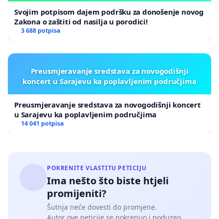
Svojim potpisom dajem podršku za donošenje novog
Zakona o zaštiti od nasilja u porodici!
3 688 potpisa
Preusmjeravanje sredstava za novogodišnji
koncert u Sarajevu ka poplavljenim područjima
Preusmjeravanje sredstava za novogodišnji koncert
u Sarajevu ka poplavljenim područjima
14 041 potpisa
POKRENITE VLASTITU PETICIJU
Ima nešto što biste htjeli
promijeniti?
Šutnja neće dovesti do promjene.
Autor ove peticije se pokrenuo i poduzeo