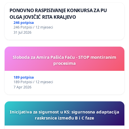
PONOVNO RASPISIVANJE KONKURSA ZA PU
OLGA JOVIČIĆ RITA KRALJEVO
246 potpisa
246 Potpisi / 12 mjeseci
31 Jul 2026
Sloboda za Amira Pašića Faću - STOP montiranim
procesima
189 potpisa
189 Potpisi / 12 mjeseci
7 Apr 2026
Inicijativa za sigurnost u KS: sigurnosna adaptacija
raskrsnice između B i C faze