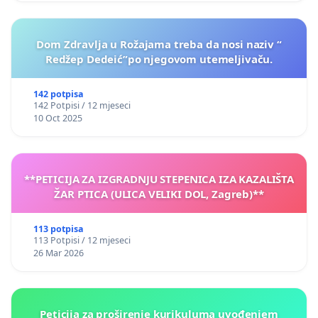
Dom Zdravlja u Rožajama treba da nosi naziv “
Redžep Dedeić”po njegovom utemeljivaču.
142 potpisa
142 Potpisi / 12 mjeseci
10 Oct 2025
**PETICIJA ZA IZGRADNJU STEPENICA IZA KAZALIŠTA
ŽAR PTICA (ULICA VELIKI DOL, Zagreb)**
113 potpisa
113 Potpisi / 12 mjeseci
26 Mar 2026
Peticija za proširenje kurikuluma uvođenjem