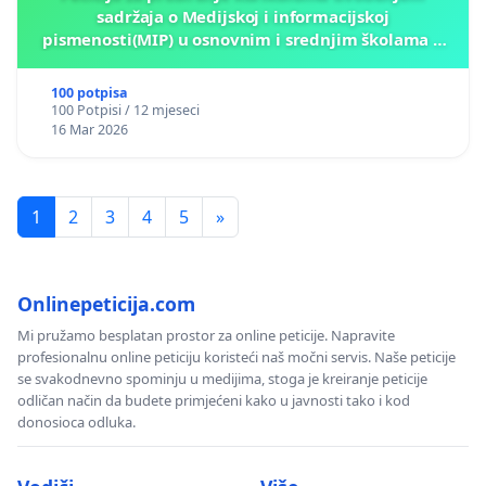
sadržaja o Medijskoj i informacijskoj
pismenosti(MIP) u osnovnim i srednjim školama u
Kantonu Sarajevo po kros-kurikularnom modelu (u
okviru više predmeta)
100 potpisa
100 Potpisi / 12 mjeseci
16 Mar 2026
1
2
3
4
5
»
Onlinepeticija.com
Mi pružamo besplatan prostor za online peticije. Napravite
profesionalnu online peticiju koristeći naš močni servis. Naše peticije
se svakodnevno spominju u medijima, stoga je kreiranje peticije
odličan način da budete primjećeni kako u javnosti tako i kod
donosioca odluka.