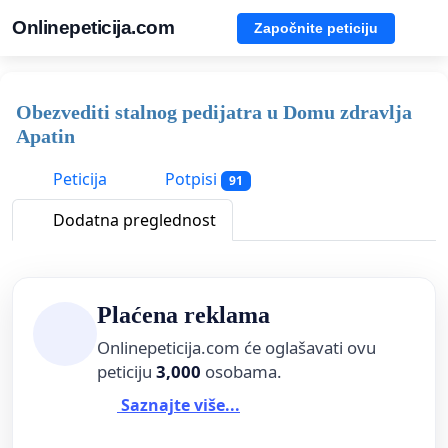
Onlinepeticija.com
Započnite peticiju
Obezvediti stalnog pedijatra u Domu zdravlja
Apatin
Peticija
Potpisi
91
Dodatna preglednost
Plaćena reklama
Onlinepeticija.com će oglašavati ovu
peticiju
3,000
osobama.
Saznajte više...