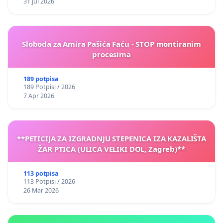
31 Jul 2026
Sloboda za Amira Pašića Faću - STOP montiranim
procesima
189 potpisa
189 Potpisi / 2026
7 Apr 2026
**PETICIJA ZA IZGRADNJU STEPENICA IZA KAZALIŠTA
ŽAR PTICA (ULICA VELIKI DOL, Zagreb)**
113 potpisa
113 Potpisi / 2026
26 Mar 2026