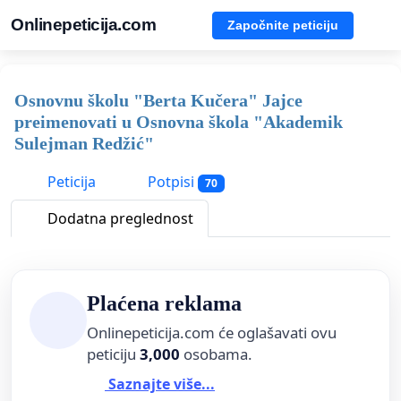
Onlinepeticija.com
Započnite peticiju
Osnovnu školu "Berta Kučera" Jajce
preimenovati u Osnovna škola "Akademik
Sulejman Redžić"
Peticija
Potpisi
70
Dodatna preglednost
Plaćena reklama
Onlinepeticija.com će oglašavati ovu
peticiju
3,000
osobama.
Saznajte više...