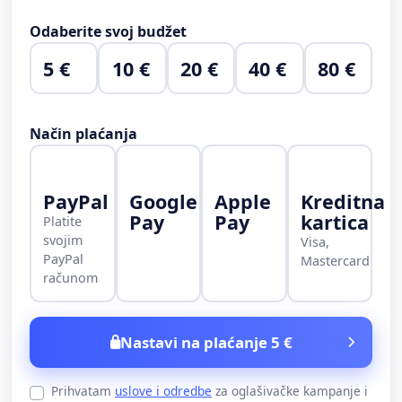
Odaberite svoj budžet
5 €
10 €
20 €
40 €
80 €
Način plaćanja
PayPal
Google
Apple
Kreditna
Pay
Pay
kartica
Platite
svojim
Visa,
PayPal
Mastercard
računom
Nastavi na plaćanje 5 €
Prihvatam
uslove i odredbe
za oglašivačke kampanje i