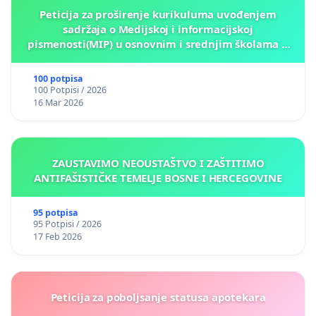
Peticija za proširenje kurikuluma uvođenjem
sadržaja o Medijskoj i informacijskoj
pismenosti(MIP) u osnovnim i srednjim školama u
Kantonu Sarajevo po kros-kurikularnom modelu (u
okviru više predmeta)
100 potpisa
100 Potpisi / 2026
16 Mar 2026
ZAUSTAVIMO NEOUSTAŠTVO I ZAŠTITIMO
ANTIFAŠISTIČKE TEMELJE BOSNE I HERCEGOVINE
95 potpisa
95 Potpisi / 2026
17 Feb 2026
Peticija za poboljsanje statusa apotekara