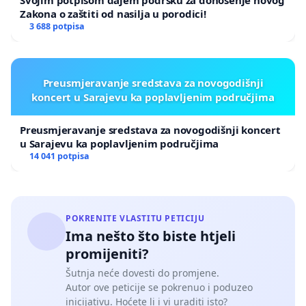
Svojim potpisom dajem podršku za donošenje novog
Zakona o zaštiti od nasilja u porodici!
3 688 potpisa
Preusmjeravanje sredstava za novogodišnji
koncert u Sarajevu ka poplavljenim područjima
Preusmjeravanje sredstava za novogodišnji koncert
u Sarajevu ka poplavljenim područjima
14 041 potpisa
POKRENITE VLASTITU PETICIJU
Ima nešto što biste htjeli
promijeniti?
Šutnja neće dovesti do promjene.
Autor ove peticije se pokrenuo i poduzeo
inicijativu. Hoćete li i vi uraditi isto?