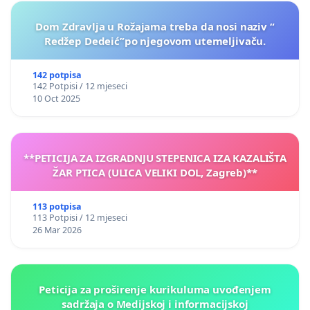
Dom Zdravlja u Rožajama treba da nosi naziv “
Redžep Dedeić”po njegovom utemeljivaču.
142 potpisa
142 Potpisi / 12 mjeseci
10 Oct 2025
**PETICIJA ZA IZGRADNJU STEPENICA IZA KAZALIŠTA
ŽAR PTICA (ULICA VELIKI DOL, Zagreb)**
113 potpisa
113 Potpisi / 12 mjeseci
26 Mar 2026
Peticija za proširenje kurikuluma uvođenjem
sadržaja o Medijskoj i informacijskoj