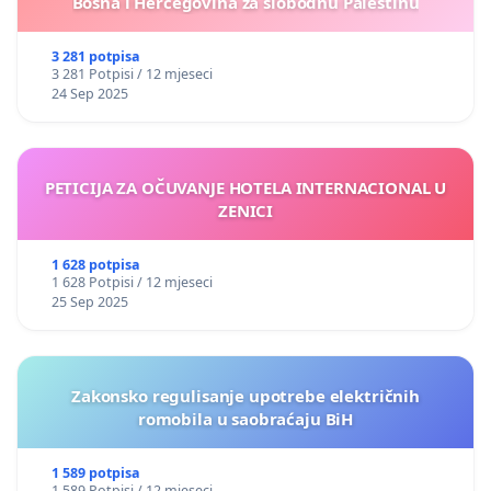
Bosna i Hercegovina za slobodnu Palestinu
3 281 potpisa
3 281 Potpisi / 12 mjeseci
24 Sep 2025
PETICIJA ZA OČUVANJE HOTELA INTERNACIONAL U
ZENICI
1 628 potpisa
1 628 Potpisi / 12 mjeseci
25 Sep 2025
Zakonsko regulisanje upotrebe električnih
romobila u saobraćaju BiH
1 589 potpisa
1 589 Potpisi / 12 mjeseci