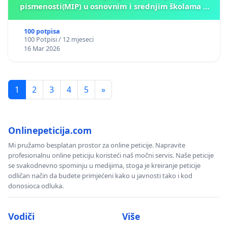
pismenosti(MIP) u osnovnim i srednjim školama u
Kantonu Sarajevo po kros-kurikularnom modelu (u
okviru više predmeta)
100 potpisa
100 Potpisi / 12 mjeseci
16 Mar 2026
1
2
3
4
5
»
Onlinepeticija.com
Mi pružamo besplatan prostor za online peticije. Napravite
profesionalnu online peticiju koristeći naš močni servis. Naše peticije
se svakodnevno spominju u medijima, stoga je kreiranje peticije
odličan način da budete primjećeni kako u javnosti tako i kod
donosioca odluka.
Vodiči
Više