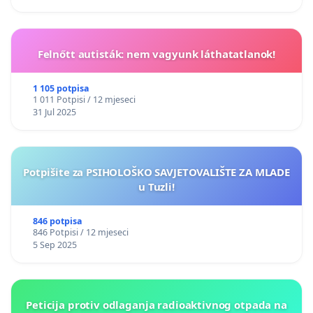
Felnőtt autisták: nem vagyunk láthatatlanok!
1 105 potpisa
1 011 Potpisi / 12 mjeseci
31 Jul 2025
Potpišite za PSIHOLOŠKO SAVJETOVALIŠTE ZA MLADE
u Tuzli!
846 potpisa
846 Potpisi / 12 mjeseci
5 Sep 2025
Peticija protiv odlaganja radioaktivnog otpada na