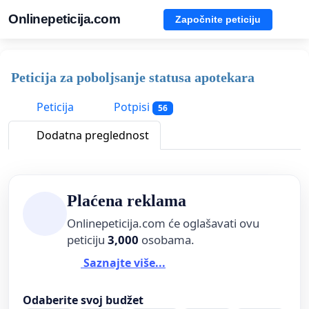
Onlinepeticija.com
Započnite peticiju
Peticija za poboljsanje statusa apotekara
Peticija
Potpisi
56
Dodatna preglednost
Plaćena reklama
Onlinepeticija.com će oglašavati ovu
peticiju
3,000
osobama.
Saznajte više...
Odaberite svoj budžet