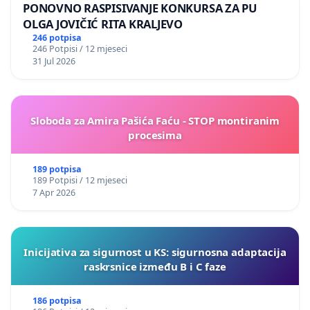
PONOVNO RASPISIVANJE KONKURSA ZA PU
OLGA JOVIČIĆ RITA KRALJEVO
246 potpisa
246 Potpisi / 12 mjeseci
31 Jul 2026
Sloboda za Amira Pašića Faću - STOP montiranim
procesima
189 potpisa
189 Potpisi / 12 mjeseci
7 Apr 2026
Inicijativa za sigurnost u KS: sigurnosna adaptacija
raskrsnice između B i C faze
186 potpisa