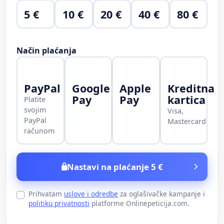
5 €
10 €
20 €
40 €
80 €
Način plaćanja
PayPal
Google
Apple
Kreditna
Pay
Pay
kartica
Platite
svojim
Visa,
PayPal
Mastercard
računom
Nastavi na plaćanje 5 €
Prihvatam
uslove i odredbe
za oglašivačke kampanje i
politiku privatnosti
platforme Onlinepeticija.com.