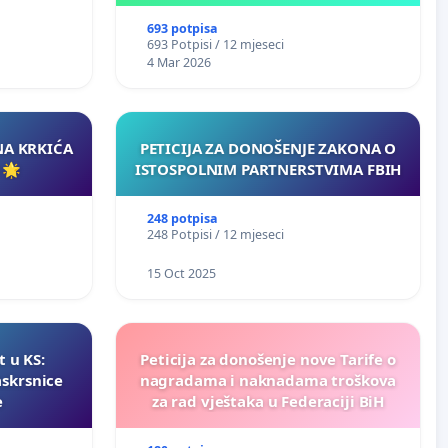
693 potpisa
693 Potpisi / 12 mjeseci
4 Mar 2026
NA KRKIĆA
PETICIJA ZA DONOŠENJE ZAKONA O
 🌟
ISTOSPOLNIM PARTNERSTVIMA FBIH
248 potpisa
248 Potpisi / 12 mjeseci
15 Oct 2025
t u KS:
Peticija za donošenje nove Tarife o
askrsnice
nagradama i naknadama troškova
e
za rad vještaka u Federaciji BiH