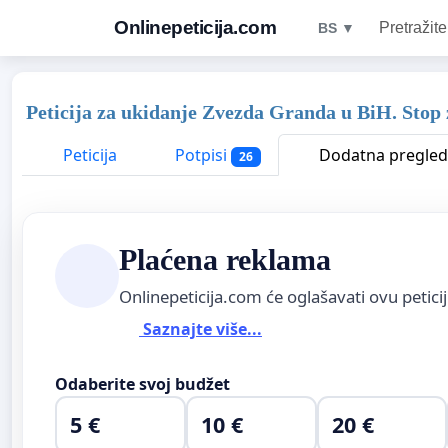
Onlinepeticija.com
Pretražite
BS ▼
Peticija za ukidanje Zvezda Granda u BiH. Stop 
Peticija
Potpisi
Dodatna pregled
26
Plaćena reklama
Onlinepeticija.com će oglašavati ovu petici
Saznajte više...
Odaberite svoj budžet
5 €
10 €
20 €