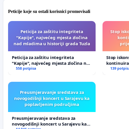
Peticije koje su ostali korisnici promovisali
Peticija za zaštitu integriteta
Stop isk
"Kapije", najvećeg mjesta zločina
kont
nad mladima u historiji grada Tuzla
prij
Peticija za zaštitu integriteta
Stop isko
"Kapije", najvećeg mjesta zločina nad
kontinuir
mladima u historiji grada Tuzla
558 potpisa
prijetnja
139 potpis
Preusmjeravanje sredstava za
novogodišnji koncert u Sarajevu ka
poplavljenim područjima
Preusmjeravanje sredstava za
novogodišnji koncert u Sarajevu ka