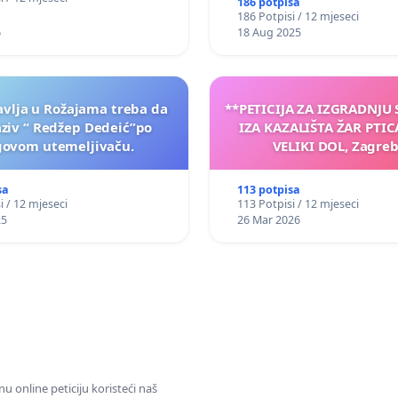
186 potpisa
186 Potpisi / 12 mjeseci
6
18 Aug 2025
vlja u Rožajama treba da
**PETICIJA ZA IZGRADNJU
aziv “ Redžep Dedeić”po
IZA KAZALIŠTA ŽAR PTIC
govom utemeljivaču.
VELIKI DOL, Zagreb
sa
113 potpisa
i / 12 mjeseci
113 Potpisi / 12 mjeseci
25
26 Mar 2026
u online peticiju koristeći naš