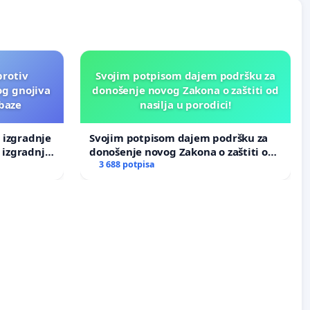
protiv
Svojim potpisom dajem podršku za
og gnojiva
donošenje novog Zakona o zaštiti od
 baze
nasilja u porodici!
v izgradnje
Svojim potpisom dajem podršku za
 izgradnje
donošenje novog Zakona o zaštiti od
nasilja u porodici!
3 688 potpisa