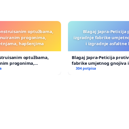
onstruisanim optužbama,
Blagaj Japra-Peticija 
inuiranim progonima,
izgradnje fabrike umjetn
etnjama, hapšenjima
i izgradnje asfaltne
nstruisanim optužbama,
Blagaj Japra-Peticija proti
anim progonima,
fabrike umjetnog gnojiva i
ma, hapšenjima
a
asfaltne baze
304 potpisa