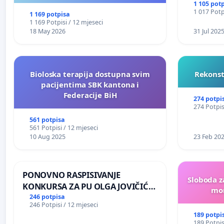
NJENOG FINANSIRANJA
1 105 pot
1 017 Potp
1 169 potpisa
1 169 Potpisi / 12 mjeseci
18 May 2026
31 Jul 202
Bioloska terapija dostupna svim
Rekonst
pacijentima SBK kantona i
Federacije BiH
274 potpi
274 Potpis
561 potpisa
561 Potpisi / 12 mjeseci
10 Aug 2025
23 Feb 20
PONOVNO RASPISIVANJE
Sloboda z
KONKURSA ZA PU OLGA JOVIČIĆ
mon
RITA KRALJEVO
246 potpisa
246 Potpisi / 12 mjeseci
189 potpi
189 Potpis