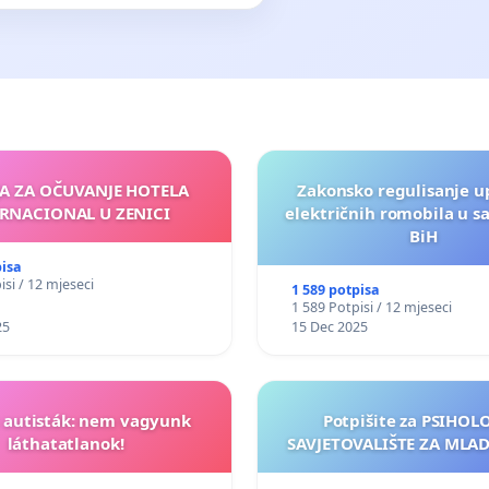
JA ZA OČUVANJE HOTELA
Zakonsko regulisanje u
RNACIONAL U ZENICI
električnih romobila u s
BiH
pisa
isi / 12 mjeseci
1 589 potpisa
1 589 Potpisi / 12 mjeseci
25
15 Dec 2025
t autisták: nem vagyunk
Potpišite za PSIHO
láthatatlanok!
SAVJETOVALIŠTE ZA MLADE