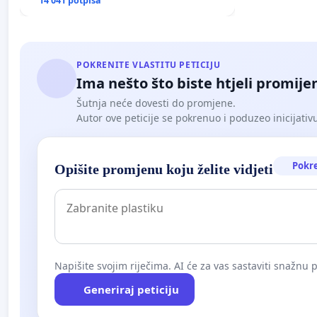
poplavljenim područjima
14 041 potpisa
POKRENITE VLASTITU PETICIJU
Ima nešto što biste htjeli promijen
Šutnja neće dovesti do promjene.
Autor ove peticije se pokrenuo i poduzeo inicijativu. 
Pokr
Opišite promjenu koju želite vidjeti
Napišite svojim riječima. AI će za vas sastaviti snažnu p
Generiraj peticiju