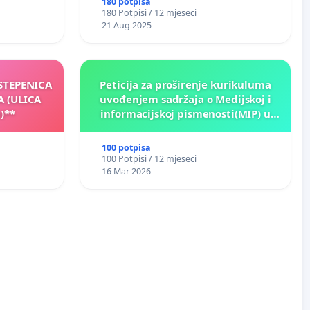
180 potpisa
180 Potpisi / 12 mjeseci
21 Aug 2025
 STEPENICA
Peticija za proširenje kurikuluma
A (ULICA
uvođenjem sadržaja o Medijskoj i
)**
informacijskoj pismenosti(MIP) u
osnovnim i srednjim školama u
Kantonu Sarajevo po kros-
100 potpisa
kurikularnom modelu (u okviru više
100 Potpisi / 12 mjeseci
predmeta)
16 Mar 2026