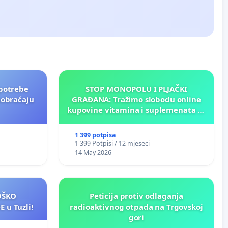
potrebe
STOP MONOPOLU I PLJAČKI
aobraćaju
GRAĐANA: Tražimo slobodu online
kupovine vitamina i suplemenata za
ličnu upotrebu u BiH!
1 399 potpisa
1 399 Potpisi / 12 mjeseci
14 May 2026
LOŠKO
Peticija protiv odlaganja
 u Tuzli!
radioaktivnog otpada na Trgovskoj
gori