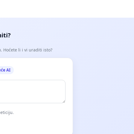
iti?
Hoćete li i vi uraditi isto?
eće AI
eticiju.