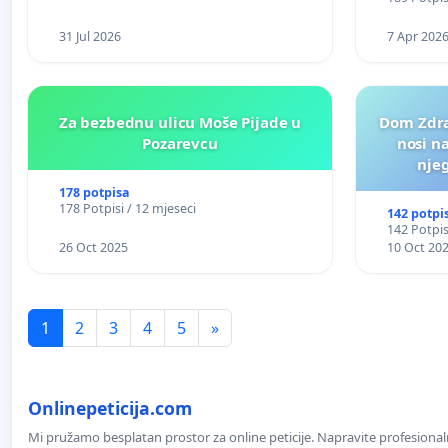
31 Jul 2026
7 Apr 202
Za bezbednu ulicu Moše Pijade u
Dom Zdra
Pozarevcu
nosi n
nje
178 potpisa
178 Potpisi / 12 mjeseci
142 potpi
142 Potpis
26 Oct 2025
10 Oct 20
1
2
3
4
5
»
Onlinepeticija.com
Mi pružamo besplatan prostor za online peticije. Napravite profesionaln