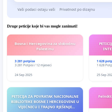
Vaši podaci ostaju vaši
Privatnost po dizajnu
Druge peticije koje bi vas mogle zanimati!
Bosna i Hercegovina za slobodnu
PETICI
Palestinu
INTE
3 281 potpisa
1 628 pot
3 281 Potpisi / 12 mjeseci
1 628 Potp
24 Sep 2025
25 Sep 20
PETICIJA ZA POVRATAK NACIONALNE
Felnőt
BIBLIOTEKE BOSNE I HERCEGOVINE U
VIJEĆNICU I TRAJNO RJEŠENJE