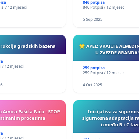
pisa
846 potpisa
isi / 12 mjeseci
846 Potpisi / 12 mjeseci
5
5 Sep 2025
rukcija gradskih bazena
🌟 APEL: VRATITE ALMEDI
U ZVEZDE GRANDA!
sa
i / 12 mjeseci
259 potpisa
259 Potpisi / 12 mjeseci
26
4 Oct 2025
a Amira Pašića Faću - STOP
Inicijativa za sigurnos
tiranim procesima
sigurnosna adaptacija r
između B i C faz
sa
i / 12 mjeseci