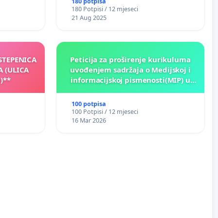
180 potpisa
180 Potpisi / 12 mjeseci
21 Aug 2025
 STEPENICA
Peticija za proširenje kurikuluma
A (ULICA
uvođenjem sadržaja o Medijskoj i
)**
informacijskoj pismenosti(MIP) u
osnovnim i srednjim školama u
Kantonu Sarajevo po kros-
100 potpisa
kurikularnom modelu (u okviru više
100 Potpisi / 12 mjeseci
predmeta)
16 Mar 2026