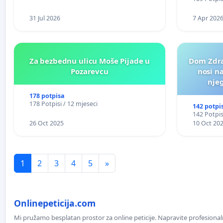
31 Jul 2026
7 Apr 202
Za bezbednu ulicu Moše Pijade u
Dom Zdra
Pozarevcu
nosi n
nje
178 potpisa
178 Potpisi / 12 mjeseci
142 potpi
142 Potpis
26 Oct 2025
10 Oct 20
1
2
3
4
5
»
Onlinepeticija.com
Mi pružamo besplatan prostor za online peticije. Napravite profesionaln