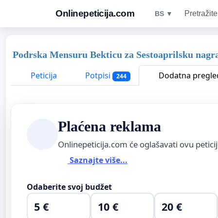
Onlinepeticija.com
Pretražite
BS ▼
Podrska Mensuru Bekticu za Sestoaprilsku nagr
Peticija
Potpisi
Dodatna pregle
244
Plaćena reklama
Onlinepeticija.com će oglašavati ovu petici
Saznajte više...
Odaberite svoj budžet
5 €
10 €
20 €