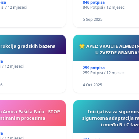
pisa
846 potpisa
isi / 12 mjeseci
846 Potpisi / 12 mjeseci
5
5 Sep 2025
rukcija gradskih bazena
🌟 APEL: VRATITE ALMEDI
U ZVEZDE GRANDA!
sa
i / 12 mjeseci
259 potpisa
259 Potpisi / 12 mjeseci
26
4 Oct 2025
a Amira Pašića Faću - STOP
Inicijativa za sigurnos
tiranim procesima
sigurnosna adaptacija r
između B i C faz
sa
i / 12 mjeseci