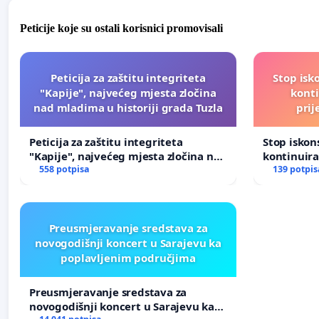
Peticije koje su ostali korisnici promovisali
Peticija za zaštitu integriteta
Stop isk
"Kapije", najvećeg mjesta zločina
kont
nad mladima u historiji grada Tuzla
prij
Peticija za zaštitu integriteta
Stop isko
"Kapije", najvećeg mjesta zločina nad
kontinuir
mladima u historiji grada Tuzla
558 potpisa
prijetnja
139 potpis
Preusmjeravanje sredstava za
novogodišnji koncert u Sarajevu ka
poplavljenim područjima
Preusmjeravanje sredstava za
novogodišnji koncert u Sarajevu ka