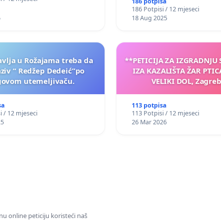
186 potpisa
186 Potpisi / 12 mjeseci
6
18 Aug 2025
vlja u Rožajama treba da
**PETICIJA ZA IZGRADNJU
aziv “ Redžep Dedeić”po
IZA KAZALIŠTA ŽAR PTIC
govom utemeljivaču.
VELIKI DOL, Zagreb
sa
113 potpisa
i / 12 mjeseci
113 Potpisi / 12 mjeseci
25
26 Mar 2026
u online peticiju koristeći naš