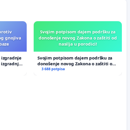
protiv
Svojim potpisom dajem podršku za
og gnojiva
donošenje novog Zakona o zaštiti od
 baze
nasilja u porodici!
v izgradnje
Svojim potpisom dajem podršku za
 izgradnje
donošenje novog Zakona o zaštiti od
nasilja u porodici!
3 688 potpisa