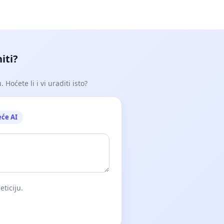
iti?
Hoćete li i vi uraditi isto?
eće AI
eticiju.