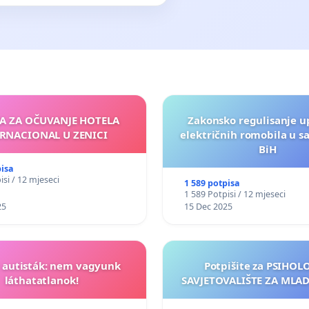
JA ZA OČUVANJE HOTELA
Zakonsko regulisanje u
RNACIONAL U ZENICI
električnih romobila u s
BiH
pisa
isi / 12 mjeseci
1 589 potpisa
1 589 Potpisi / 12 mjeseci
25
15 Dec 2025
t autisták: nem vagyunk
Potpišite za PSIHO
láthatatlanok!
SAVJETOVALIŠTE ZA MLADE