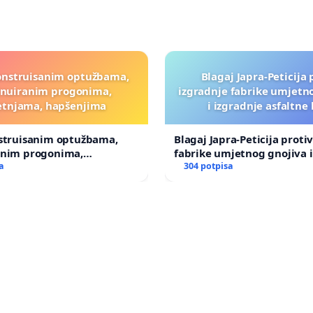
onstruisanim optužbama,
Blagaj Japra-Peticija 
inuiranim progonima,
izgradnje fabrike umjetn
etnjama, hapšenjima
i izgradnje asfaltne
nstruisanim optužbama,
Blagaj Japra-Peticija proti
anim progonima,
fabrike umjetnog gnojiva i
ma, hapšenjima
a
asfaltne baze
304 potpisa