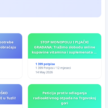
potrebe
STOP MONOPOLU I PLJAČKI
aobraćaju
GRAĐANA: Tražimo slobodu online
kupovine vitamina i suplemenata za
ličnu upotrebu u BiH!
1 399 potpisa
1 399 Potpisi / 12 mjeseci
14 May 2026
LOŠKO
Peticija protiv odlaganja
 u Tuzli!
radioaktivnog otpada na Trgovskoj
gori