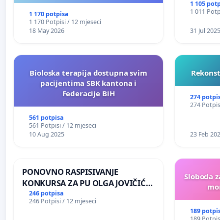
NJENOG FINANSIRANJA
1 105 pot
1 011 Potp
1 170 potpisa
1 170 Potpisi / 12 mjeseci
18 May 2026
31 Jul 202
Bioloska terapija dostupna svim
Rekonst
pacijentima SBK kantona i
Federacije BiH
274 potpi
274 Potpis
561 potpisa
561 Potpisi / 12 mjeseci
10 Aug 2025
23 Feb 20
PONOVNO RASPISIVANJE
Sloboda z
KONKURSA ZA PU OLGA JOVIČIĆ
mon
RITA KRALJEVO
246 potpisa
246 Potpisi / 12 mjeseci
189 potpi
189 Potpis