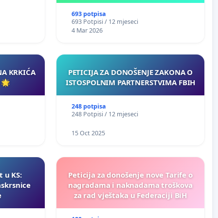
693 potpisa
693 Potpisi / 12 mjeseci
4 Mar 2026
NA KRKIĆA
PETICIJA ZA DONOŠENJE ZAKONA O
 🌟
ISTOSPOLNIM PARTNERSTVIMA FBIH
248 potpisa
248 Potpisi / 12 mjeseci
15 Oct 2025
t u KS:
Peticija za donošenje nove Tarife o
askrsnice
nagradama i naknadama troškova
e
za rad vještaka u Federaciji BiH