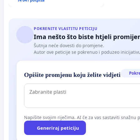
poplavljenim područjima
14 041 potpisa
POKRENITE VLASTITU PETICIJU
Ima nešto što biste htjeli promijen
Šutnja neće dovesti do promjene.
Autor ove peticije se pokrenuo i poduzeo inicijativu. 
Pokr
Opišite promjenu koju želite vidjeti
Napišite svojim riječima. AI će za vas sastaviti snažnu p
Generiraj peticiju