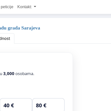
 peticije
Kontakt:
adu grada Sarajeva
dnost
ju
3,000
osobama.
40 €
80 €