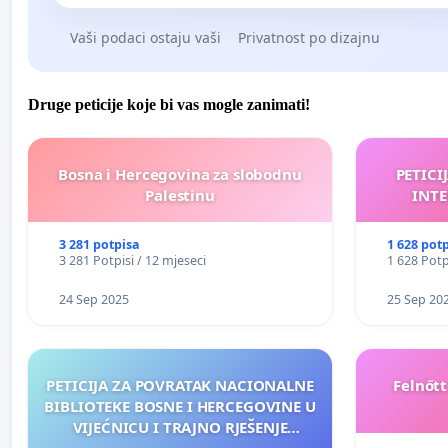
Vaši podaci ostaju vaši
Privatnost po dizajnu
Druge peticije koje bi vas mogle zanimati!
Bosna i Hercegovina za slobodnu
PETICI
Palestinu
INTE
3 281 potpisa
1 628 pot
3 281 Potpisi / 12 mjeseci
1 628 Potp
24 Sep 2025
25 Sep 20
PETICIJA ZA POVRATAK NACIONALNE
Felnőt
BIBLIOTEKE BOSNE I HERCEGOVINE U
VIJEĆNICU I TRAJNO RJEŠENJE