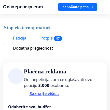
Onlinepeticija.com
Započnite peticiju
Stop eksternoj maturi
Peticija
Potpisi
87
Dodatna preglednost
Plaćena reklama
Onlinepeticija.com će oglašavati ovu
peticiju
3,000
osobama.
Saznajte više...
Odaberite svoj budžet