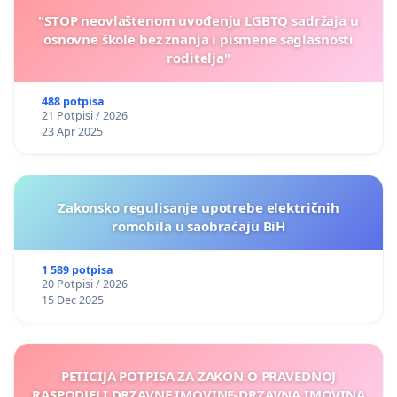
"STOP neovlaštenom uvođenju LGBTQ sadržaja u
osnovne škole bez znanja i pismene saglasnosti
roditelja"
488 potpisa
21 Potpisi / 2026
23 Apr 2025
Zakonsko regulisanje upotrebe električnih
romobila u saobraćaju BiH
1 589 potpisa
20 Potpisi / 2026
15 Dec 2025
PETICIJA POTPISA ZA ZAKON O PRAVEDNOJ
RASPODJELI DRZAVNE IMOVINE-DRZAVNA IMOVINA