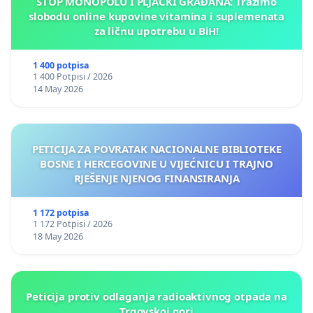
STOP MONOPOLU I PLJAČKI GRAĐANA: Tražimo
slobodu online kupovine vitamina i suplemenata
za ličnu upotrebu u BiH!
1 400 potpisa
1 400 Potpisi / 2026
14 May 2026
PETICIJA ZA POVRATAK NACIONALNE BIBLIOTEKE
BOSNE I HERCEGOVINE U VIJEĆNICU I TRAJNO
RJEŠENJE NJENOG FINANSIRANJA
1 172 potpisa
1 172 Potpisi / 2026
18 May 2026
Peticija protiv odlaganja radioaktivnog otpada na
Trgovskoj gori