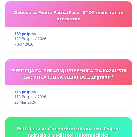
Sloboda za Amira Pašića Faću - STOP montiranim
procesima
189 potpisa
189 Potpisi / 2026
7 Apr 2026
**PETICIJA ZA IZGRADNJU STEPENICA IZA KAZALIŠTA
ŽAR PTICA (ULICA VELIKI DOL, Zagreb)**
113 potpisa
113 Potpisi / 2026
26 Mar 2026
Peticija za proširenje kurikuluma uvođenjem
sadržaja o Medijskoj i informacijskoj