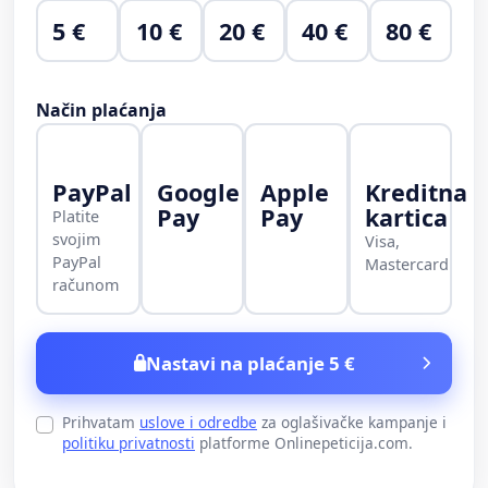
5 €
10 €
20 €
40 €
80 €
Način plaćanja
PayPal
Google
Apple
Kreditna
Pay
Pay
kartica
Platite
svojim
Visa,
PayPal
Mastercard
računom
Nastavi na plaćanje 5 €
Prihvatam
uslove i odredbe
za oglašivačke kampanje i
politiku privatnosti
platforme Onlinepeticija.com.