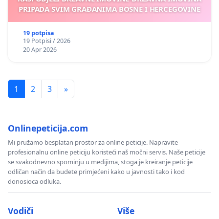
PRIPADA SVIM GRAĐANIMA BOSNE I HERCEGOVINE
19 potpisa
19 Potpisi / 2026
20 Apr 2026
1
2
3
»
Onlinepeticija.com
Mi pružamo besplatan prostor za online peticije. Napravite
profesionalnu online peticiju koristeći naš močni servis. Naše peticije
se svakodnevno spominju u medijima, stoga je kreiranje peticije
odličan način da budete primjećeni kako u javnosti tako i kod
donosioca odluka.
Vodiči
Više