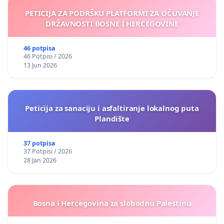
PETICIJA ZA PODRŠKU PLATFORMI ZA OČUVANJE
DRŽAVNOSTI BOSNE I HERCEGOVINE
46 potpisa
46 Potpisi / 2026
13 Jun 2026
Peticija za sanaciju i asfaltiranje lokalnog puta
Plandište
37 potpisa
37 Potpisi / 2026
28 Jan 2026
Bosna i Hercegovina za slobodnu Palestinu