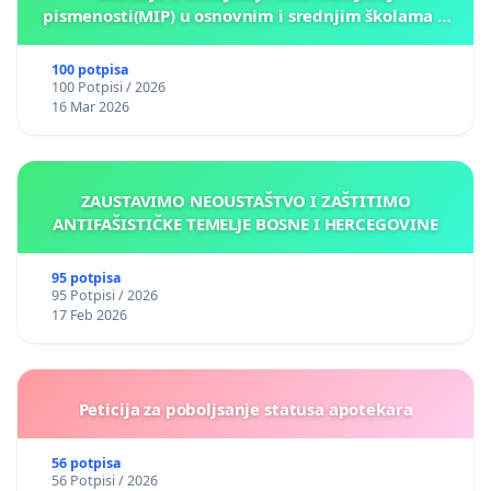
pismenosti(MIP) u osnovnim i srednjim školama u
Kantonu Sarajevo po kros-kurikularnom modelu (u
okviru više predmeta)
100 potpisa
100 Potpisi / 2026
16 Mar 2026
ZAUSTAVIMO NEOUSTAŠTVO I ZAŠTITIMO
ANTIFAŠISTIČKE TEMELJE BOSNE I HERCEGOVINE
95 potpisa
95 Potpisi / 2026
17 Feb 2026
Peticija za poboljsanje statusa apotekara
56 potpisa
56 Potpisi / 2026