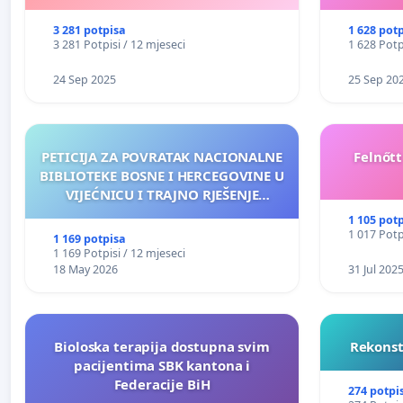
3 281 potpisa
1 628 pot
3 281 Potpisi / 12 mjeseci
1 628 Potp
24 Sep 2025
25 Sep 20
PETICIJA ZA POVRATAK NACIONALNE
Felnőt
BIBLIOTEKE BOSNE I HERCEGOVINE U
VIJEĆNICU I TRAJNO RJEŠENJE
NJENOG FINANSIRANJA
1 105 pot
1 017 Potp
1 169 potpisa
1 169 Potpisi / 12 mjeseci
18 May 2026
31 Jul 202
Bioloska terapija dostupna svim
Rekonst
pacijentima SBK kantona i
Federacije BiH
274 potpi