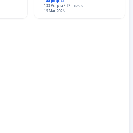
100 potpisa
kurikularnom modelu (u okviru više
100 Potpisi / 12 mjeseci
predmeta)
16 Mar 2026