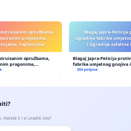
onstruisanim optužbama,
Blagaj Japra-Peticija 
inuiranim progonima,
izgradnje fabrike umjetn
etnjama, hapšenjima
i izgradnje asfaltne
nstruisanim optužbama,
Blagaj Japra-Peticija proti
anim progonima,
fabrike umjetnog gnojiva i
ma, hapšenjima
a
asfaltne baze
304 potpisa
iti?
Hoćete li i vi uraditi isto?