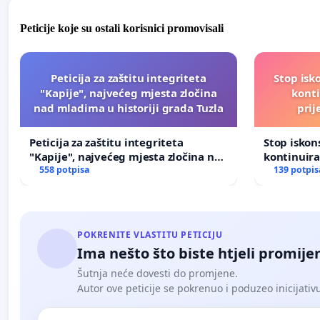
Peticije koje su ostali korisnici promovisali
Peticija za zaštitu integriteta
Stop isk
"Kapije", najvećeg mjesta zločina
kont
nad mladima u historiji grada Tuzla
prij
Peticija za zaštitu integriteta
Stop isko
"Kapije", najvećeg mjesta zločina nad
kontinuir
mladima u historiji grada Tuzla
558 potpisa
prijetnja
139 potpis
POKRENITE VLASTITU PETICIJU
Ima nešto što biste htjeli promijen
Šutnja neće dovesti do promjene.
Autor ove peticije se pokrenuo i poduzeo inicijativu. 