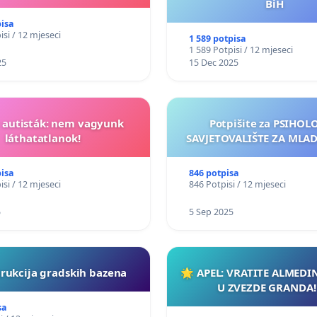
BiH
pisa
isi / 12 mjeseci
1 589 potpisa
1 589 Potpisi / 12 mjeseci
25
15 Dec 2025
t autisták: nem vagyunk
Potpišite za PSIHO
láthatatlanok!
SAVJETOVALIŠTE ZA MLADE
pisa
846 potpisa
isi / 12 mjeseci
846 Potpisi / 12 mjeseci
5
5 Sep 2025
rukcija gradskih bazena
🌟 APEL: VRATITE ALMEDI
U ZVEZDE GRANDA!
sa