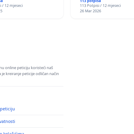
sa
113 potpisa
i / 12 mjeseci
113 Potpisi / 12 mjeseci
25
26 Mar 2026
u online peticiju koristeći naš
e kreiranje peticije odličan način
peticiju
ivatnosti
e kolačićima