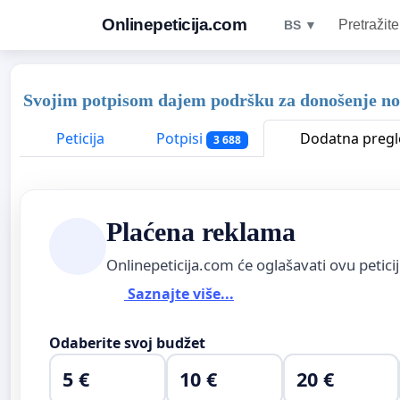
Onlinepeticija.com
Pretražite
BS ▼
Svojim potpisom dajem podršku za donošenje novo
Peticija
Potpisi
Dodatna pregl
3 688
Plaćena reklama
Onlinepeticija.com će oglašavati ovu petici
Saznajte više...
Odaberite svoj budžet
5 €
10 €
20 €