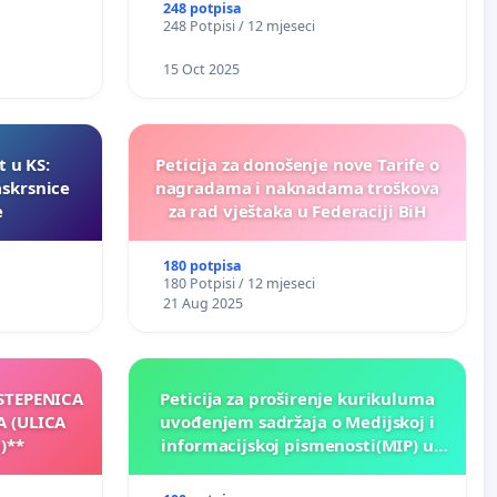
248 potpisa
248 Potpisi / 12 mjeseci
15 Oct 2025
t u KS:
Peticija za donošenje nove Tarife o
askrsnice
nagradama i naknadama troškova
e
za rad vještaka u Federaciji BiH
180 potpisa
180 Potpisi / 12 mjeseci
21 Aug 2025
 STEPENICA
Peticija za proširenje kurikuluma
A (ULICA
uvođenjem sadržaja o Medijskoj i
)**
informacijskoj pismenosti(MIP) u
osnovnim i srednjim školama u
Kantonu Sarajevo po kros-