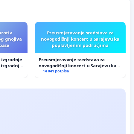
protiv
Preusmjeravanje sredstava za
og gnojiva
novogodišnji koncert u Sarajevu ka
 baze
poplavljenim područjima
v izgradnje
Preusmjeravanje sredstava za
 izgradnje
novogodišnji koncert u Sarajevu ka
poplavljenim područjima
14 041 potpisa