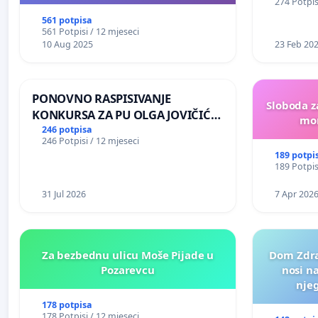
274 Potpis
561 potpisa
561 Potpisi / 12 mjeseci
10 Aug 2025
23 Feb 20
PONOVNO RASPISIVANJE
Sloboda z
KONKURSA ZA PU OLGA JOVIČIĆ
mon
RITA KRALJEVO
246 potpisa
246 Potpisi / 12 mjeseci
189 potpi
189 Potpis
31 Jul 2026
7 Apr 202
Za bezbednu ulicu Moše Pijade u
Dom Zdra
Pozarevcu
nosi n
nje
178 potpisa
178 Potpisi / 12 mjeseci