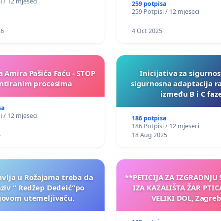
i / 12 mjeseci
259 potpisa
259 Potpisi / 12 mjeseci
26
4 Oct 2025
a Amira Pašića Faću - STOP
Inicijativa za sigurnos
tiranim procesima
sigurnosna adaptacija r
između B i C faz
sa
i / 12 mjeseci
186 potpisa
186 Potpisi / 12 mjeseci
6
18 Aug 2025
vlja u Rožajama treba da
**PETICIJA ZA IZGRADNJU
aziv “ Redžep Dedeić”po
IZA KAZALIŠTA ŽAR PTIC
govom utemeljivaču.
VELIKI DOL, Zagreb