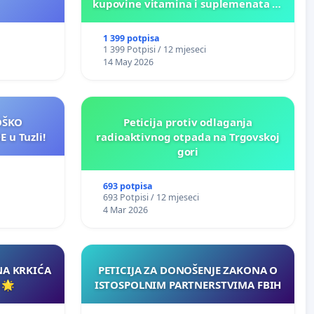
kupovine vitamina i suplemenata za
ličnu upotrebu u BiH!
1 399 potpisa
1 399 Potpisi / 12 mjeseci
14 May 2026
LOŠKO
Peticija protiv odlaganja
 u Tuzli!
radioaktivnog otpada na Trgovskoj
gori
693 potpisa
693 Potpisi / 12 mjeseci
4 Mar 2026
NA KRKIĆA
PETICIJA ZA DONOŠENJE ZAKONA O
 🌟
ISTOSPOLNIM PARTNERSTVIMA FBIH