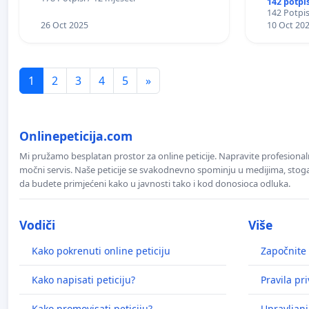
142 potpi
142 Potpis
26 Oct 2025
10 Oct 20
1
2
3
4
5
»
Onlinepeticija.com
Mi pružamo besplatan prostor za online peticije. Napravite profesionaln
močni servis. Naše peticije se svakodnevno spominju u medijima, stoga j
da budete primjećeni kako u javnosti tako i kod donosioca odluka.
Vodiči
Više
Kako pokrenuti online peticiju
Započnite 
Kako napisati peticiju?
Pravila pr
Kako promovisati peticiju?
Upravljanj