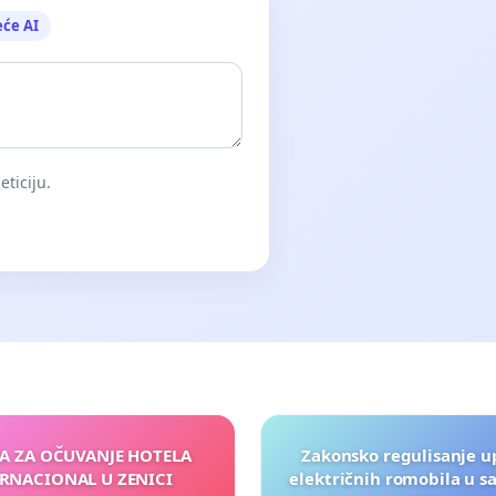
eće AI
eticiju.
JA ZA OČUVANJE HOTELA
Zakonsko regulisanje u
RNACIONAL U ZENICI
električnih romobila u s