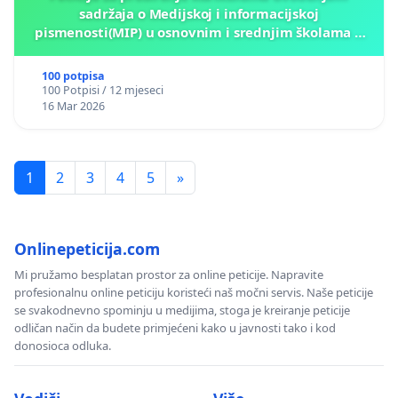
sadržaja o Medijskoj i informacijskoj
pismenosti(MIP) u osnovnim i srednjim školama u
Kantonu Sarajevo po kros-kurikularnom modelu (u
okviru više predmeta)
100 potpisa
100 Potpisi / 12 mjeseci
16 Mar 2026
1
2
3
4
5
»
Onlinepeticija.com
Mi pružamo besplatan prostor za online peticije. Napravite
profesionalnu online peticiju koristeći naš močni servis. Naše peticije
se svakodnevno spominju u medijima, stoga je kreiranje peticije
odličan način da budete primjećeni kako u javnosti tako i kod
donosioca odluka.