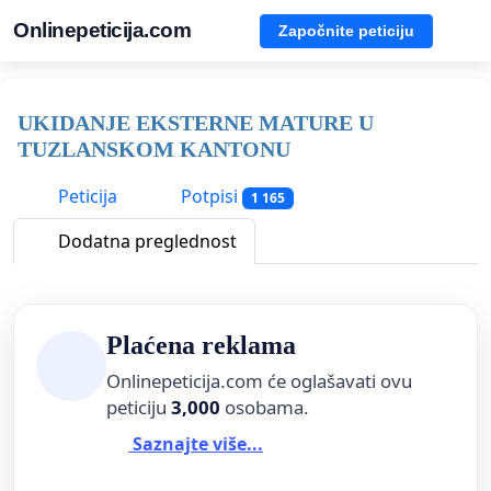
Onlinepeticija.com
Započnite peticiju
UKIDANJE EKSTERNE MATURE U
TUZLANSKOM KANTONU
Peticija
Potpisi
1 165
Dodatna preglednost
Plaćena reklama
Onlinepeticija.com će oglašavati ovu
peticiju
3,000
osobama.
Saznajte više...