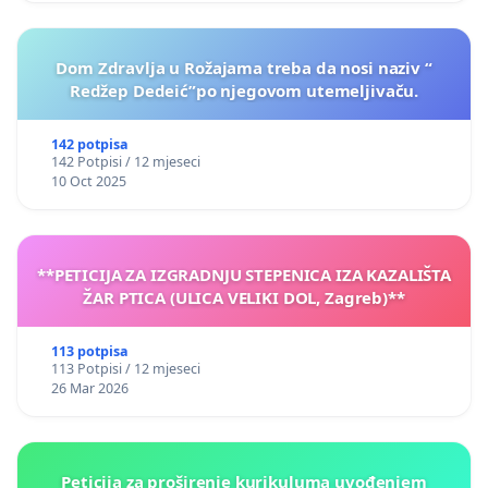
Dom Zdravlja u Rožajama treba da nosi naziv “
Redžep Dedeić”po njegovom utemeljivaču.
142 potpisa
142 Potpisi / 12 mjeseci
10 Oct 2025
**PETICIJA ZA IZGRADNJU STEPENICA IZA KAZALIŠTA
ŽAR PTICA (ULICA VELIKI DOL, Zagreb)**
113 potpisa
113 Potpisi / 12 mjeseci
26 Mar 2026
Peticija za proširenje kurikuluma uvođenjem