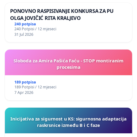
PONOVNO RASPISIVANJE KONKURSA ZA PU
OLGA JOVIČIĆ RITA KRALJEVO
240 potpisa
240 Potpisi / 12 mjeseci
31 Jul 2026
Sloboda za Amira Pašića Faću - STOP montiranim
procesima
189 potpisa
189 Potpisi / 12 mjeseci
7 Apr 2026
Inicijativa za sigurnost u KS: sigurnosna adaptacija
raskrsnice između B i C faze