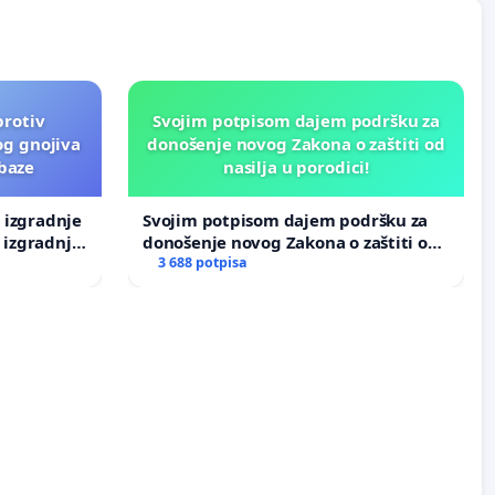
protiv
Svojim potpisom dajem podršku za
og gnojiva
donošenje novog Zakona o zaštiti od
 baze
nasilja u porodici!
v izgradnje
Svojim potpisom dajem podršku za
 izgradnje
donošenje novog Zakona o zaštiti od
nasilja u porodici!
3 688 potpisa