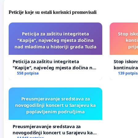
Peticije koje su ostali korisnici promovisali
Peticija za zaštitu integriteta
Stop isk
"Kapije", najvećeg mjesta zločina
kont
nad mladima u historiji grada Tuzla
prij
Peticija za zaštitu integriteta
Stop isko
"Kapije", najvećeg mjesta zločina nad
kontinuir
mladima u historiji grada Tuzla
558 potpisa
prijetnja
139 potpis
Preusmjeravanje sredstava za
novogodišnji koncert u Sarajevu ka
poplavljenim područjima
Preusmjeravanje sredstava za
novogodišnji koncert u Sarajevu ka