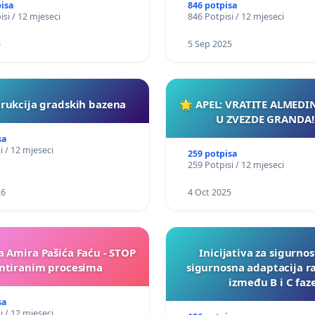
pisa
846 potpisa
isi / 12 mjeseci
846 Potpisi / 12 mjeseci
5
5 Sep 2025
rukcija gradskih bazena
🌟 APEL: VRATITE ALMEDI
U ZVEZDE GRANDA!
sa
i / 12 mjeseci
259 potpisa
259 Potpisi / 12 mjeseci
26
4 Oct 2025
a Amira Pašića Faću - STOP
Inicijativa za sigurnos
tiranim procesima
sigurnosna adaptacija r
između B i C faz
sa
i / 12 mjeseci