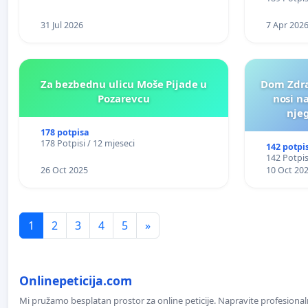
31 Jul 2026
7 Apr 202
Za bezbednu ulicu Moše Pijade u
Dom Zdra
Pozarevcu
nosi n
nje
178 potpisa
178 Potpisi / 12 mjeseci
142 potpi
142 Potpis
26 Oct 2025
10 Oct 20
1
2
3
4
5
»
Onlinepeticija.com
Mi pružamo besplatan prostor za online peticije. Napravite profesionaln