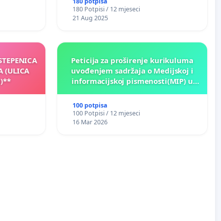
180 potpisa
180 Potpisi / 12 mjeseci
21 Aug 2025
 STEPENICA
Peticija za proširenje kurikuluma
A (ULICA
uvođenjem sadržaja o Medijskoj i
)**
informacijskoj pismenosti(MIP) u
osnovnim i srednjim školama u
Kantonu Sarajevo po kros-
100 potpisa
kurikularnom modelu (u okviru više
100 Potpisi / 12 mjeseci
predmeta)
16 Mar 2026