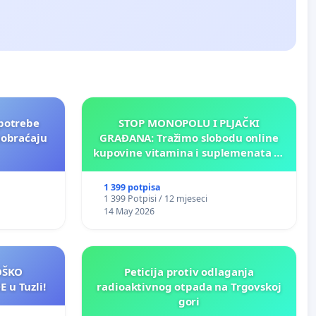
potrebe
STOP MONOPOLU I PLJAČKI
aobraćaju
GRAĐANA: Tražimo slobodu online
kupovine vitamina i suplemenata za
ličnu upotrebu u BiH!
1 399 potpisa
1 399 Potpisi / 12 mjeseci
14 May 2026
LOŠKO
Peticija protiv odlaganja
 u Tuzli!
radioaktivnog otpada na Trgovskoj
gori