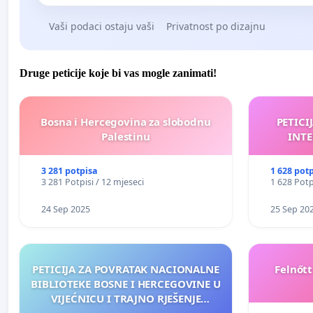
Vaši podaci ostaju vaši
Privatnost po dizajnu
Druge peticije koje bi vas mogle zanimati!
Bosna i Hercegovina za slobodnu
PETICI
Palestinu
INTE
3 281 potpisa
1 628 pot
3 281 Potpisi / 12 mjeseci
1 628 Potp
24 Sep 2025
25 Sep 20
PETICIJA ZA POVRATAK NACIONALNE
Felnőt
BIBLIOTEKE BOSNE I HERCEGOVINE U
VIJEĆNICU I TRAJNO RJEŠENJE