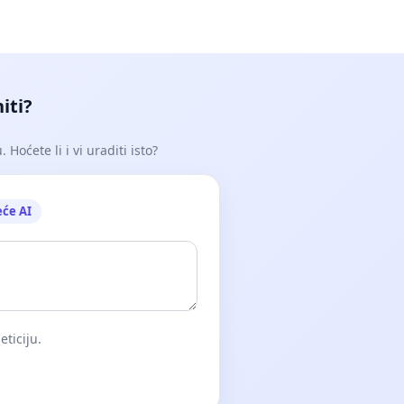
iti?
Hoćete li i vi uraditi isto?
eće AI
eticiju.