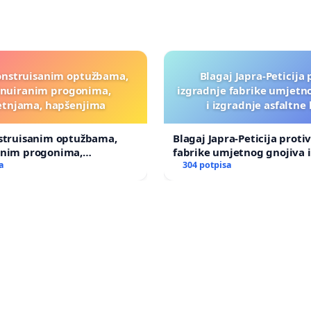
onstruisanim optužbama,
Blagaj Japra-Peticija 
inuiranim progonima,
izgradnje fabrike umjetn
etnjama, hapšenjima
i izgradnje asfaltne
nstruisanim optužbama,
Blagaj Japra-Peticija proti
anim progonima,
fabrike umjetnog gnojiva i
ma, hapšenjima
a
asfaltne baze
304 potpisa