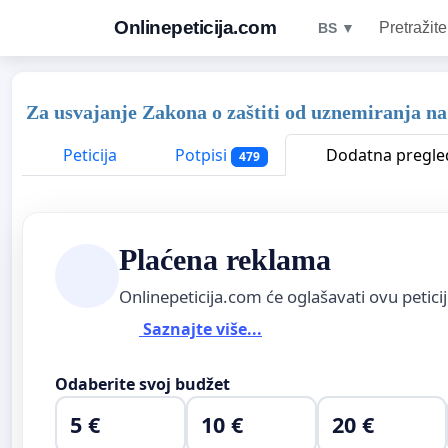
Onlinepeticija.com
Pretražite
BS ▼
Za usvajanje Zakona o zaštiti od uznemiranja na
Peticija
Potpisi
Dodatna pregle
479
Plaćena reklama
Onlinepeticija.com će oglašavati ovu petici
Saznajte više...
Odaberite svoj budžet
5 €
10 €
20 €