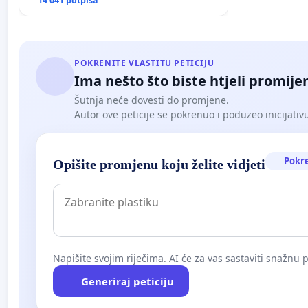
poplavljenim područjima
14 041 potpisa
POKRENITE VLASTITU PETICIJU
Ima nešto što biste htjeli promijen
Šutnja neće dovesti do promjene.
Autor ove peticije se pokrenuo i poduzeo inicijativu. 
Pokr
Opišite promjenu koju želite vidjeti
Napišite svojim riječima. AI će za vas sastaviti snažnu p
Generiraj peticiju