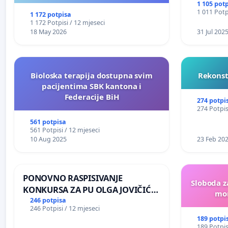
NJENOG FINANSIRANJA
1 105 pot
1 011 Potp
1 172 potpisa
1 172 Potpisi / 12 mjeseci
18 May 2026
31 Jul 202
Bioloska terapija dostupna svim
Rekonst
pacijentima SBK kantona i
Federacije BiH
274 potpi
274 Potpis
561 potpisa
561 Potpisi / 12 mjeseci
10 Aug 2025
23 Feb 20
PONOVNO RASPISIVANJE
Sloboda z
KONKURSA ZA PU OLGA JOVIČIĆ
mon
RITA KRALJEVO
246 potpisa
246 Potpisi / 12 mjeseci
189 potpi
189 Potpis