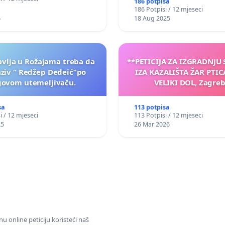
186 potpisa
186 Potpisi / 12 mjeseci
6
18 Aug 2025
vlja u Rožajama treba da
**PETICIJA ZA IZGRADNJU
aziv “ Redžep Dedeić”po
IZA KAZALIŠTA ŽAR PTIC
govom utemeljivaču.
VELIKI DOL, Zagreb
sa
113 potpisa
i / 12 mjeseci
113 Potpisi / 12 mjeseci
25
26 Mar 2026
u online peticiju koristeći naš