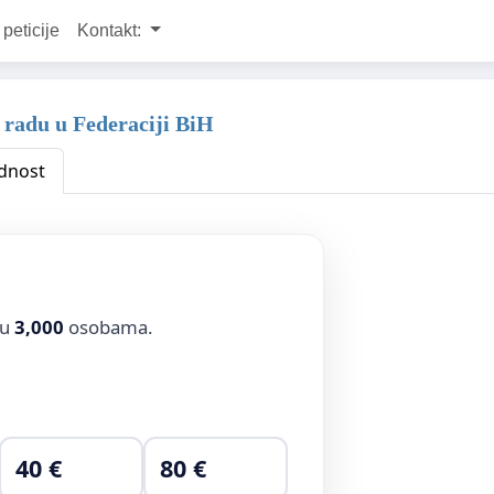
 peticije
Kontakt:
 radu u Federaciji BiH
dnost
ju
3,000
osobama.
40 €
80 €