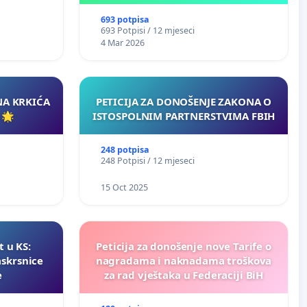
693 potpisa
693 Potpisi / 12 mjeseci
4 Mar 2026
NA KRKIĆA
PETICIJA ZA DONOŠENJE ZAKONA O
 🌟
ISTOSPOLNIM PARTNERSTVIMA FBIH
248 potpisa
248 Potpisi / 12 mjeseci
15 Oct 2025
t u KS:
Peticija za donošenje nove Tarife o
askrsnice
nagradama i naknadama troškova
e
za rad vještaka u Federaciji BiH