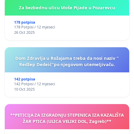
Za bezbednu ulicu Moše Pijade u Pozarevcu
178 potpisa
178 Potpisi / 12 mjeseci
26 Oct 2025
Dom Zdravlja u Rožajama treba da nosi naziv “
Redžep Dedeić”po njegovom utemeljivaču.
142 potpisa
142 Potpisi / 12 mjeseci
10 Oct 2025
**PETICIJA ZA IZGRADNJU STEPENICA IZA KAZALIŠTA
ŽAR PTICA (ULICA VELIKI DOL, Zagreb)**