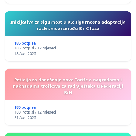
Inicijativa za sigurnost u KS: sigurnosna adaptacija
raskrsnice između B i C faze
186 potpisa
186 Potpisi / 12 mjeseci
18 Aug 2025
Peticija za donošenje nove Tarife o nagradama i
naknadama troškova za rad vještaka u Federaciji
BiH
180 potpisa
180 Potpisi / 12 mjeseci
21 Aug 2025