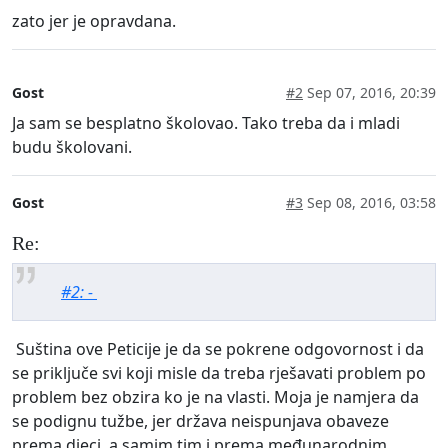
zato jer je opravdana.
Gost
#2
Sep 07, 2016, 20:39
Ja sam se besplatno školovao. Tako treba da i mladi
budu školovani.
Gost
#3
Sep 08, 2016, 03:58
Re:
#2: -
Suština ove Peticije je da se pokrene odgovornost i da
se priključe svi koji misle da treba rješavati problem po
problem bez obzira ko je na vlasti. Moja je namjera da
se podignu tužbe, jer država neispunjava obaveze
prema djeci, a samim tim i prema međunarodnim