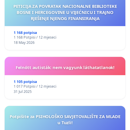
PETICIJA ZA POVRATAK NACIONALNE BIBLIOTEKE
BOSNE I HERCEGOVINE U VIJEĆNICU I TRAJNO
RJEŠENJE NJENOG FINANSIRANJA
1 168 potpisa
1 168 Potpisi / 12 mjeseci
18 May 2026
Felnőtt autisták: nem vagyunk láthatatlanok!
1 105 potpisa
1 017 Potpisi / 12 mjeseci
31 Jul 2025
Potpišite za PSIHOLOŠKO SAVJETOVALIŠTE ZA MLADE
u Tuzli!