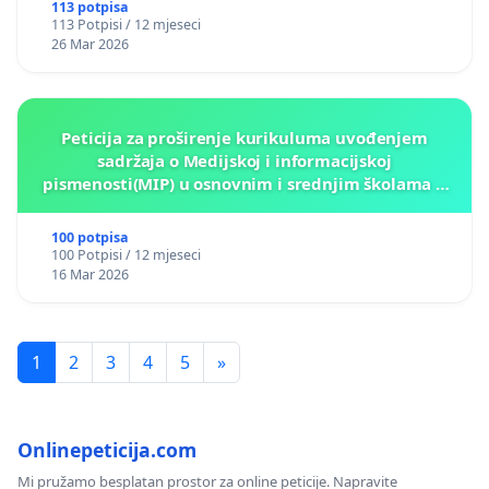
113 potpisa
113 Potpisi / 12 mjeseci
26 Mar 2026
Peticija za proširenje kurikuluma uvođenjem
sadržaja o Medijskoj i informacijskoj
pismenosti(MIP) u osnovnim i srednjim školama u
Kantonu Sarajevo po kros-kurikularnom modelu (u
okviru više predmeta)
100 potpisa
100 Potpisi / 12 mjeseci
16 Mar 2026
1
2
3
4
5
»
Onlinepeticija.com
Mi pružamo besplatan prostor za online peticije. Napravite