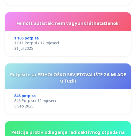
Felnőtt autisták: nem vagyunk láthatatlanok!
1 105 potpisa
1 011 Potpisi / 12 mjeseci
31 Jul 2025
Potpišite za PSIHOLOŠKO SAVJETOVALIŠTE ZA MLADE
u Tuzli!
846 potpisa
846 Potpisi / 12 mjeseci
5 Sep 2025
Peticija protiv odlaganja radioaktivnog otpada na