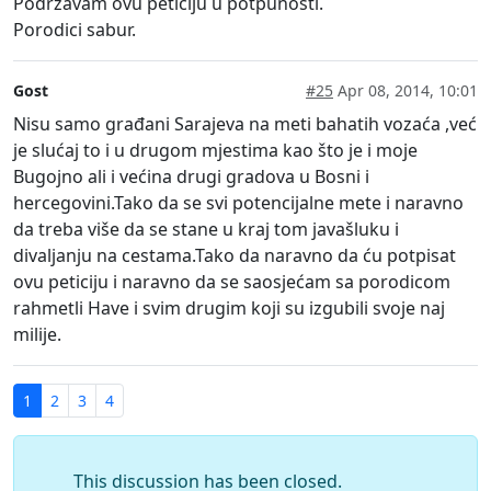
Podrzavam ovu peticiju u potpunosti.
Porodici sabur.
Gost
#25
Apr 08, 2014, 10:01
Nisu samo građani Sarajeva na meti bahatih vozaća ,već
je slućaj to i u drugom mjestima kao što je i moje
Bugojno ali i većina drugi gradova u Bosni i
hercegovini.Tako da se svi potencijalne mete i naravno
da treba više da se stane u kraj tom javašluku i
divaljanju na cestama.Tako da naravno da ću potpisat
ovu peticiju i naravno da se saosjećam sa porodicom
rahmetli Have i svim drugim koji su izgubili svoje naj
milije.
1
2
3
4
This discussion has been closed.