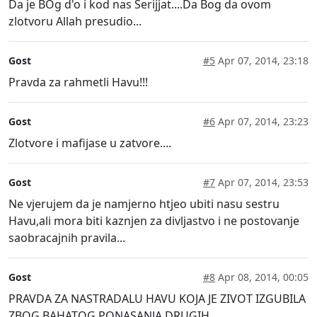
Da je BOg d'o i kod nas Šerijjat....Da Bog da ovom
zlotvoru Allah presudio...
Gost
#5
Apr 07, 2014, 23:18
Pravda za rahmetli Havu!!!
Gost
#6
Apr 07, 2014, 23:23
Zlotvore i mafijase u zatvore....
Gost
#7
Apr 07, 2014, 23:53
Ne vjerujem da je namjerno htjeo ubiti nasu sestru
Havu,ali mora biti kaznjen za divljastvo i ne postovanje
saobracajnih pravila...
Gost
#8
Apr 08, 2014, 00:05
PRAVDA ZA NASTRADALU HAVU KOJA JE ZIVOT IZGUBILA
ZBOG BAHATOG PONASANJA DRUGIH