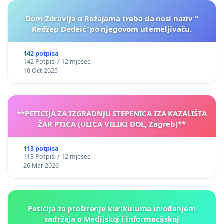
Dom Zdravlja u Rožajama treba da nosi naziv “
Redžep Dedeić”po njegovom utemeljivaču.
142 potpisa
142 Potpisi / 12 mjeseci
10 Oct 2025
**PETICIJA ZA IZGRADNJU STEPENICA IZA KAZALIŠTA
ŽAR PTICA (ULICA VELIKI DOL, Zagreb)**
113 potpisa
113 Potpisi / 12 mjeseci
26 Mar 2026
Peticija za proširenje kurikuluma uvođenjem
sadržaja o Medijskoj i informacijskoj