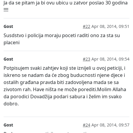
Ja da se pitam ja bi ovu ubicu u zatvor poslao 30 godina
!!!!
Gost
#22
Apr 08, 2014, 09:51
Susdstvo i policija moraju poceti raditi ono za sta su
placeni
Gost
#23
Apr 08, 2014, 09:54
Potpisujem svaki zahtjev koji ste iznijeli u ovoj peticiji, i
iskreno se nadam da će zbog buducnosti njene djece i
ostalih građana pravda biti zadovoljena mada se sa
zivotom rah. Have ništa ne može porediti.Molim Allaha
da porodici Dovadžija podari sabura i želim im svako
dobro.
Gost
#24
Apr 08, 2014, 09:57