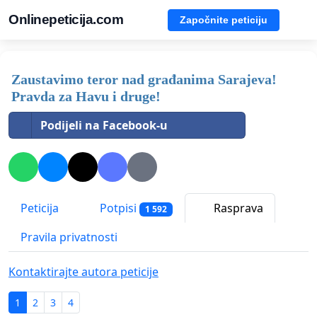
Onlinepeticija.com
Započnite peticiju
Zaustavimo teror nad građanima Sarajeva!
Pravda za Havu i druge!
Podijeli na Facebook-u
Peticija
Potpisi
Rasprava
1 592
Pravila privatnosti
Kontaktirajte autora peticije
1
2
3
4