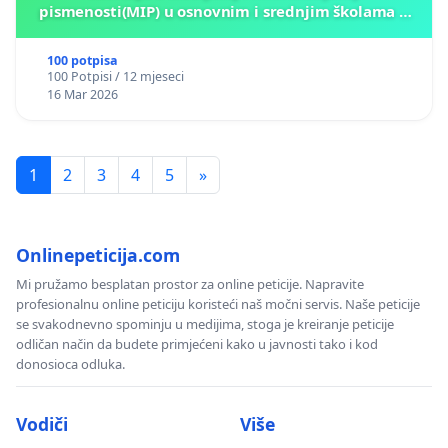
pismenosti(MIP) u osnovnim i srednjim školama u
Kantonu Sarajevo po kros-kurikularnom modelu (u
okviru više predmeta)
100 potpisa
100 Potpisi / 12 mjeseci
16 Mar 2026
1
2
3
4
5
»
Onlinepeticija.com
Mi pružamo besplatan prostor za online peticije. Napravite
profesionalnu online peticiju koristeći naš močni servis. Naše peticije
se svakodnevno spominju u medijima, stoga je kreiranje peticije
odličan način da budete primjećeni kako u javnosti tako i kod
donosioca odluka.
Vodiči
Više