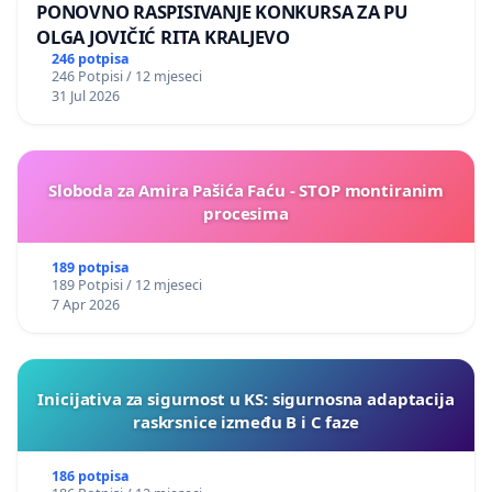
PONOVNO RASPISIVANJE KONKURSA ZA PU
OLGA JOVIČIĆ RITA KRALJEVO
246 potpisa
246 Potpisi / 12 mjeseci
31 Jul 2026
Sloboda za Amira Pašića Faću - STOP montiranim
procesima
189 potpisa
189 Potpisi / 12 mjeseci
7 Apr 2026
Inicijativa za sigurnost u KS: sigurnosna adaptacija
raskrsnice između B i C faze
186 potpisa