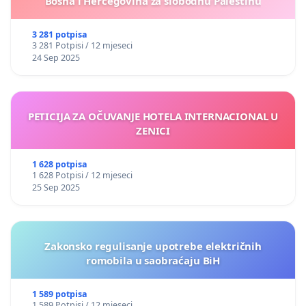
Bosna i Hercegovina za slobodnu Palestinu
3 281 potpisa
3 281 Potpisi / 12 mjeseci
24 Sep 2025
PETICIJA ZA OČUVANJE HOTELA INTERNACIONAL U
ZENICI
1 628 potpisa
1 628 Potpisi / 12 mjeseci
25 Sep 2025
Zakonsko regulisanje upotrebe električnih
romobila u saobraćaju BiH
1 589 potpisa
1 589 Potpisi / 12 mjeseci