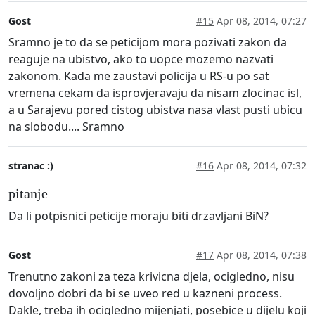
Gost
#15
Apr 08, 2014, 07:27
Sramno je to da se peticijom mora pozivati zakon da
reaguje na ubistvo, ako to uopce mozemo nazvati
zakonom. Kada me zaustavi policija u RS-u po sat
vremena cekam da isprovjeravaju da nisam zlocinac isl,
a u Sarajevu pored cistog ubistva nasa vlast pusti ubicu
na slobodu.... Sramno
stranac :)
#16
Apr 08, 2014, 07:32
pitanje
Da li potpisnici peticije moraju biti drzavljani BiN?
Gost
#17
Apr 08, 2014, 07:38
Trenutno zakoni za teza krivicna djela, ocigledno, nisu
dovoljno dobri da bi se uveo red u kazneni process.
Dakle, treba ih ocigledno mijenjati, posebice u dijelu koji