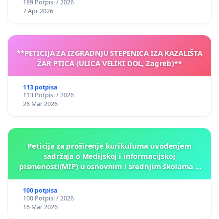
189 Potpisi / 2026
7 Apr 2026
**PETICIJA ZA IZGRADNJU STEPENICA IZA KAZALIŠTA
ŽAR PTICA (ULICA VELIKI DOL, Zagreb)**
113 potpisa
113 Potpisi / 2026
26 Mar 2026
Peticija za proširenje kurikuluma uvođenjem
sadržaja o Medijskoj i informacijskoj
pismenosti(MIP) u osnovnim i srednjim školama u
Kantonu Sarajevo po kros-kurikularnom modelu (u
okviru više predmeta)
100 potpisa
100 Potpisi / 2026
16 Mar 2026