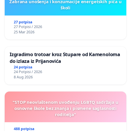
Zabrana unošenja i konzumacije energetskih pića u
školi
27 potpisa
27 Potpisi / 2026
25 Mar 2026
Izgradimo trotoar kroz Stupare od Kamenoloma
do izlaza iz Prijanovića
24 potpisa
24 Potpisi / 2026
8 Aug 2026
"STOP neovlaštenom uvođenju LGBTQ sadržaja u
osnovne škole bez znanja i pismene saglasnosti
roditelja"
488 potpisa