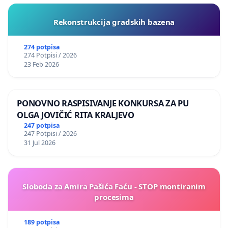
Rekonstrukcija gradskih bazena
274 potpisa
274 Potpisi / 2026
23 Feb 2026
PONOVNO RASPISIVANJE KONKURSA ZA PU
OLGA JOVIČIĆ RITA KRALJEVO
247 potpisa
247 Potpisi / 2026
31 Jul 2026
Sloboda za Amira Pašića Faću - STOP montiranim
procesima
189 potpisa