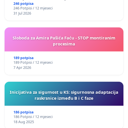
246 potpisa
246 Potpisi / 12 mjeseci
31 Jul 2026
Sloboda za Amira Pašića Faću - STOP montiranim
procesima
189 potpisa
189 Potpisi / 12 mjeseci
7 Apr 2026
Inicijativa za sigurnost u KS: sigurnosna adaptacija
raskrsnice između B i C faze
186 potpisa
186 Potpisi / 12 mjeseci
18 Aug 2025