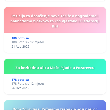
Peticija za donošenje nove Tarife o nagradama i
naknadama troškova za rad vještaka u Federaciji
BiH
180 potpisa
180 Potpisi / 12 mjeseci
21 Aug 2025
Za bezbednu ulicu Moše Pijade u Pozarevcu
178 potpisa
178 Potpisi / 12 mjeseci
26 Oct 2025
Dom Zdravlja u Rožajama treba da nosi naziv “