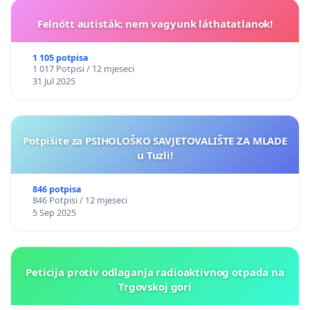
Felnőtt autisták: nem vagyunk láthatatlanok!
1 105 potpisa
1 017 Potpisi / 12 mjeseci
31 Jul 2025
Potpišite za PSIHOLOŠKO SAVJETOVALIŠTE ZA MLADE
u Tuzli!
846 potpisa
846 Potpisi / 12 mjeseci
5 Sep 2025
Peticija protiv odlaganja radioaktivnog otpada na
Trgovskoj gori