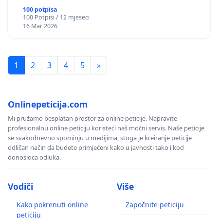
okviru više predmeta)
100 potpisa
100 Potpisi / 12 mjeseci
16 Mar 2026
1
2
3
4
5
»
Onlinepeticija.com
Mi pružamo besplatan prostor za online peticije. Napravite
profesionalnu online peticiju koristeći naš močni servis. Naše peticije
se svakodnevno spominju u medijima, stoga je kreiranje peticije
odličan način da budete primjećeni kako u javnosti tako i kod
donosioca odluka.
Vodiči
Više
Kako pokrenuti online
Započnite peticiju
peticiju