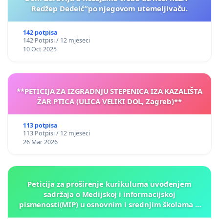
Redžep Dedeić”po njegovom utemeljivaču.
142 potpisa
142 Potpisi / 12 mjeseci
10 Oct 2025
**PETICIJA ZA IZGRADNJU STEPENICA IZA KAZALIŠTA
ŽAR PTICA (ULICA VELIKI DOL, Zagreb)**
113 potpisa
113 Potpisi / 12 mjeseci
26 Mar 2026
Peticija za proširenje kurikuluma uvođenjem
sadržaja o Medijskoj i informacijskoj
pismenosti(MIP) u osnovnim i srednjim školama u
Kantonu Sarajevo po kros-kurikularnom modelu (u