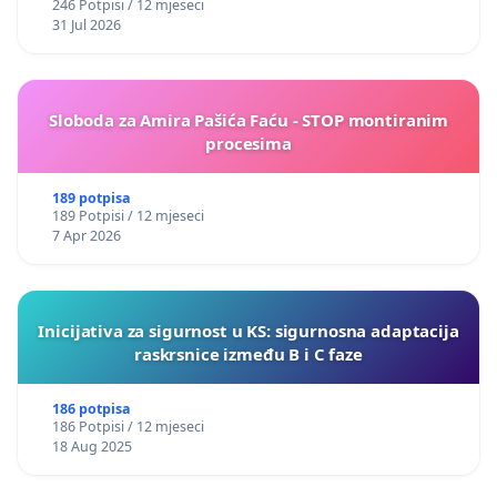
246 Potpisi / 12 mjeseci
31 Jul 2026
Sloboda za Amira Pašića Faću - STOP montiranim
procesima
189 potpisa
189 Potpisi / 12 mjeseci
7 Apr 2026
Inicijativa za sigurnost u KS: sigurnosna adaptacija
raskrsnice između B i C faze
186 potpisa
186 Potpisi / 12 mjeseci
18 Aug 2025