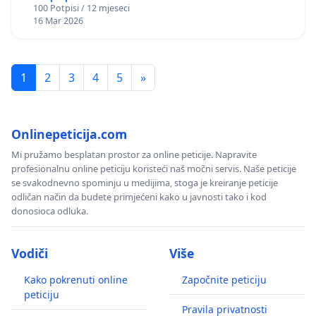
100 Potpisi / 12 mjeseci
16 Mar 2026
1
2
3
4
5
»
Onlinepeticija.com
Mi pružamo besplatan prostor za online peticije. Napravite
profesionalnu online peticiju koristeći naš močni servis. Naše peticije
se svakodnevno spominju u medijima, stoga je kreiranje peticije
odličan način da budete primjećeni kako u javnosti tako i kod
donosioca odluka.
Vodiči
Više
Kako pokrenuti online
Započnite peticiju
peticiju
Pravila privatnosti