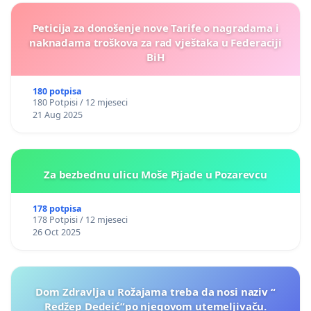
Peticija za donošenje nove Tarife o nagradama i
naknadama troškova za rad vještaka u Federaciji
BiH
180 potpisa
180 Potpisi / 12 mjeseci
21 Aug 2025
Za bezbednu ulicu Moše Pijade u Pozarevcu
178 potpisa
178 Potpisi / 12 mjeseci
26 Oct 2025
Dom Zdravlja u Rožajama treba da nosi naziv “
Redžep Dedeić”po njegovom utemeljivaču.