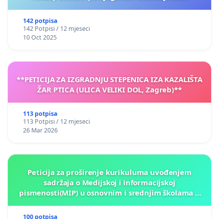
142 potpisa
142 Potpisi / 12 mjeseci
10 Oct 2025
**PETICIJA ZA IZGRADNJU STEPENICA IZA KAZALIŠTA
ŽAR PTICA (ULICA VELIKI DOL, Zagreb)**
113 potpisa
113 Potpisi / 12 mjeseci
26 Mar 2026
Peticija za proširenje kurikuluma uvođenjem
sadržaja o Medijskoj i informacijskoj
pismenosti(MIP) u osnovnim i srednjim školama u
Kantonu Sarajevo po kros-kurikularnom modelu (u
okviru više predmeta)
100 potpisa