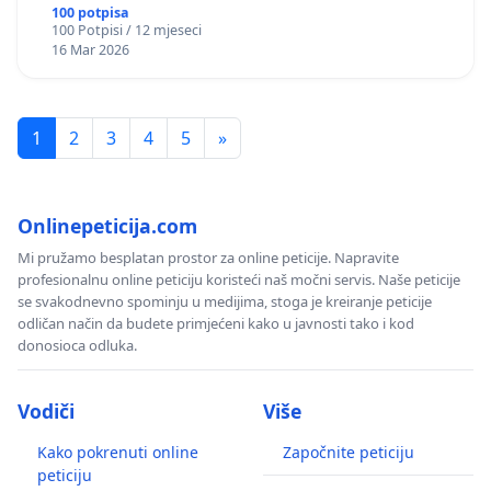
okviru više predmeta)
100 potpisa
100 Potpisi / 12 mjeseci
16 Mar 2026
1
2
3
4
5
»
Onlinepeticija.com
Mi pružamo besplatan prostor za online peticije. Napravite
profesionalnu online peticiju koristeći naš močni servis. Naše peticije
se svakodnevno spominju u medijima, stoga je kreiranje peticije
odličan način da budete primjećeni kako u javnosti tako i kod
donosioca odluka.
Vodiči
Više
Kako pokrenuti online
Započnite peticiju
peticiju