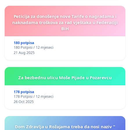
Peticija za donošenje nove Tarife o nagradama i
naknadama troškova za rad vještaka u Federaciji
BiH
180 potpisa
180 Potpisi / 12 mjeseci
21 Aug 2025
Za bezbednu ulicu Moše Pijade u Pozarevcu
178 potpisa
178 Potpisi / 12 mjeseci
26 Oct 2025
Dom Zdravlja u Rožajama treba da nosi naziv “