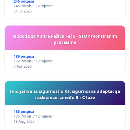
246 potpisa
246 Potpisi / 12 mjeseci
31 Jul 2026
Sloboda za Amira Pašića Faću - STOP montiranim
procesima
189 potpisa
189 Potpisi / 12 mjeseci
7 Apr 2026
Inicijativa za sigurnost u KS: sigurnosna adaptacija
raskrsnice između B i C faze
186 potpisa
186 Potpisi / 12 mjeseci
18 Aug 2025