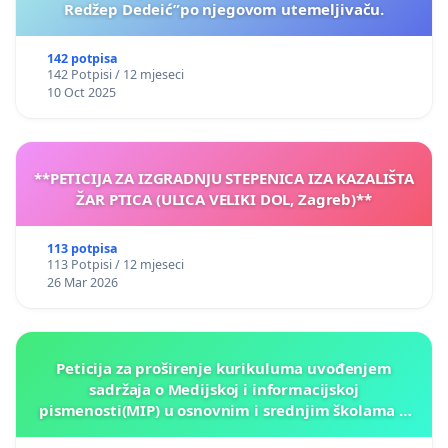
Redžep Dedeić”po njegovom utemeljivaču.
142 potpisa
142 Potpisi / 12 mjeseci
10 Oct 2025
**PETICIJA ZA IZGRADNJU STEPENICA IZA KAZALIŠTA
ŽAR PTICA (ULICA VELIKI DOL, Zagreb)**
113 potpisa
113 Potpisi / 12 mjeseci
26 Mar 2026
Peticija za proširenje kurikuluma uvođenjem
sadržaja o Medijskoj i informacijskoj
pismenosti(MIP) u osnovnim i srednjim školama u
Kantonu Sarajevo po kros-kurikularnom modelu (u