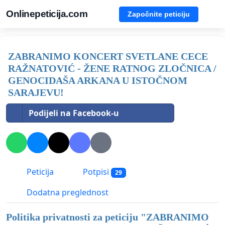
Onlinepeticija.com
Započnite peticiju
ZABRANIMO KONCERT SVETLANE CECE
RAŽNATOVIĆ - ŽENE RATNOG ZLOČNICA /
GENOCIDAŠA ARKANA U ISTOČNOM
SARAJEVU!
Podijeli na Facebook-u
Peticija
Potpisi
29
Dodatna preglednost
Politika privatnosti za peticiju "
ZABRANIMO