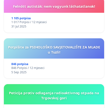
Felnőtt autisták: nem vagyunk láthatatlanok!
1 105 potpisa
1 017 Potpisi / 12 mjeseci
31 Jul 2025
Potpišite za PSIHOLOŠKO SAVJETOVALIŠTE ZA MLADE
u Tuzli!
846 potpisa
846 Potpisi / 12 mjeseci
5 Sep 2025
Peticija protiv odlaganja radioaktivnog otpada na
Trgovskoj gori