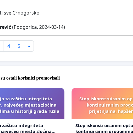
ti sve Crnogorsko
rević
(Podgorica, 2024-03-14)
4
5
»
 su ostali korisnici promovisali
ija za zaštitu integriteta
Stop iskonstruisanim o
", najvećeg mjesta zločina
kontinuiranim prog
ima u historiji grada Tuzla
prijetnjama, hapše
a zaštitu integriteta
Stop iskonstruisanim opt
 najvećeg mjesta zločina
kontinuiranim progonima