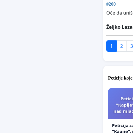
#200
Oće da uniš
Željko Laza
1
2
3
Peticije koje
Petic
"Kapije
nad mlad
Peticija z
"Kapije",