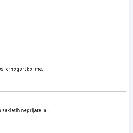
osi crnogorsko ime.
 zakletih neprijatelja !