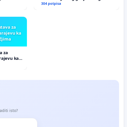
asfaltne baze
304 potpisa
tava za
arajevu ka
čjima
a za
rajevu ka
aditi isto?