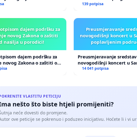
ma u historiji grada Tuzla
isa
prijetnjama, hapšenjima
139 potpisa
potpisom dajem podršku za
Preusmjeravanje sreds
je novog Zakona o zaštiti
novogodišnji koncert u S
d nasilja u porodici!
poplavljenim podru
otpisom dajem podršku za
Preusmjeravanje sredstav
 novog Zakona o zaštiti od
novogodišnji koncert u Sa
porodici!
pisa
poplavljenim područjima
14 041 potpisa
POKRENITE VLASTITU PETICIJU
Ima nešto što biste htjeli promijeniti?
Šutnja neće dovesti do promjene.
Autor ove peticije se pokrenuo i poduzeo inicijativu. Hoćete li i vi ur