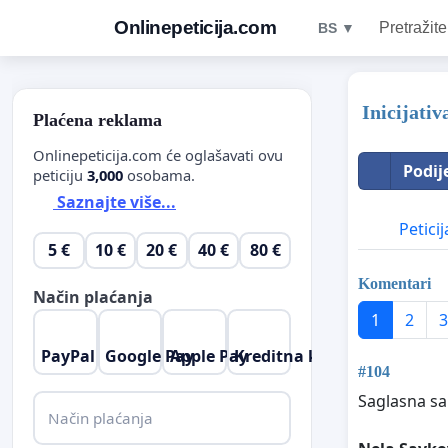
Onlinepeticija.com
Pretražite
BS ▼
Inicijati
Plaćena reklama
Onlinepeticija.com će oglašavati ovu
Podij
peticiju
3,000
osobama.
Saznajte više...
Peticij
5 €
10 €
20 €
40 €
80 €
Komentari
Način plaćanja
1
2
3
PayPal
Google Pay
Apple Pay
Kreditna kartica
#104
Saglasna s
Način plaćanja