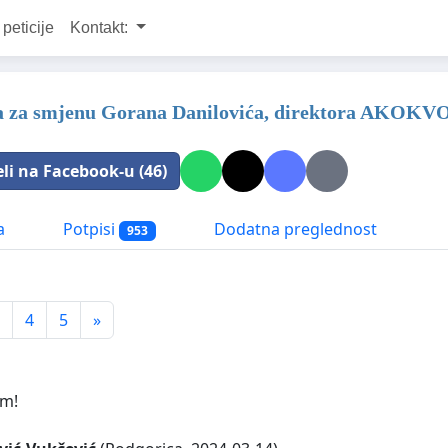
 peticije
Kontakt:
va za smjenu Gorana Danilovića, direktora AKOKV
eli na Facebook-u (46)
a
Potpisi
Dodatna preglednost
953
4
5
»
am!