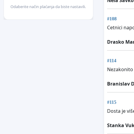
Nela Savko
Odaberite način plaćanja da biste nastavili.
#108
Cetnici napo
Drasko Mar
#114
Nezakonito 
Branislav 
#115
Dosta je viš
Stanka Vuk