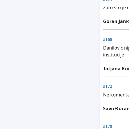
Zato sto je
Goran Jank
#169
Danilović ni
institucije
Tatjana Kne
#172
Ne komenta
Savo Đuran
#179