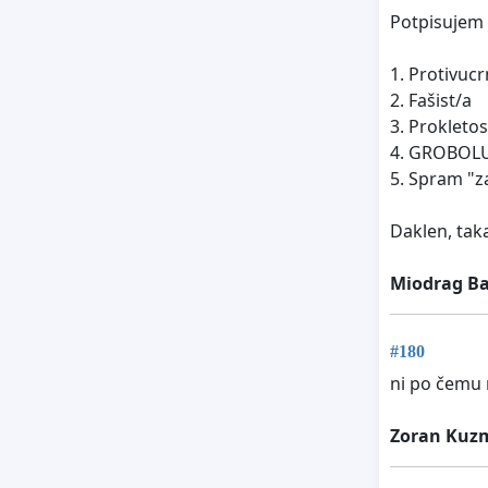
Potpisujem 
1. Protivuc
2. Fašist/a
3. Prokleto
4. GROBOL
5. Spram "z
Daklen, tak
Miodrag Ba
#180
ni po čemu 
Zoran Kuz