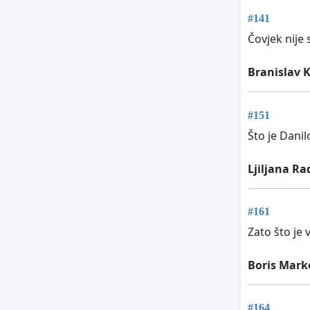
#141
Čovjek nije
Branislav K
#151
Što je Danil
Ljiljana Ra
#161
Zato što je v
Boris Mark
#164