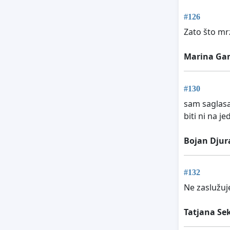
#126
Zato što mr
Marina Gan
#130
sam saglasa
biti ni na j
Bojan Djur
#132
Ne zaslužuje
Tatjana Sek