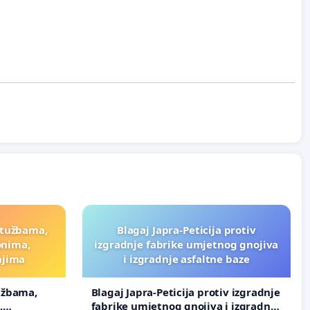
ptužbama,
Blagaj Japra-Peticija protiv
onima,
izgradnje fabrike umjetnog gnojiva
njima
i izgradnje asfaltne baze
užbama,
Blagaj Japra-Peticija protiv izgradnje
,
fabrike umjetnog gnojiva i izgradnje