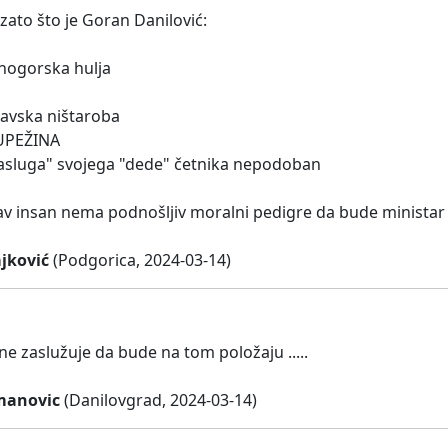
zato što je Goran Danilović:
rnogorska hulja
savska ništaroba
UPEŽINA
asluga" svojega "dede" četnika nepodoban
av insan nema podnošljiv moralni pedigre da bude minista
jković
(Podgorica, 2024-03-14)
ne zaslužuje da bude na tom položaju .....
manovic
(Danilovgrad, 2024-03-14)