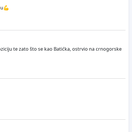
odu💪
ziciju te zato što se kao Batićka, ostrvio na crnogorske