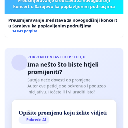
Preusmjeravanje sredstava za novogodišnji
koncert u Sarajevu ka poplavljenim područjima
Preusmjeravanje sredstava za novogodišnji koncert
u Sarajevu ka poplavljenim područjima
14 041 potpisa
POKRENITE VLASTITU PETICIJU
Ima nešto što biste htjeli
promijeniti?
Šutnja neće dovesti do promjene.
Autor ove peticije se pokrenuo i poduzeo
inicijativu. Hoćete li i vi uraditi isto?
Opišite promjenu koju želite vidjeti
Pokreće AI