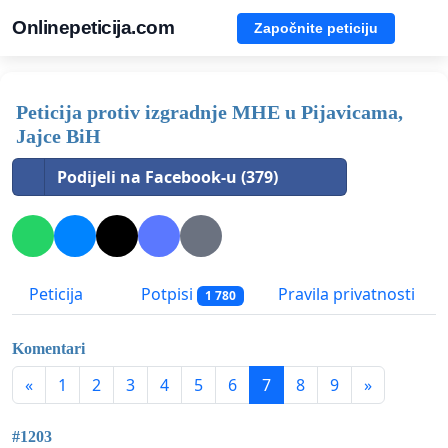
Onlinepeticija.com
Započnite peticiju
Peticija protiv izgradnje MHE u Pijavicama,
Jajce BiH
Podijeli na Facebook-u (379)
Peticija
Potpisi
Pravila privatnosti
1 780
Komentari
«
1
2
3
4
5
6
7
8
9
»
#1203