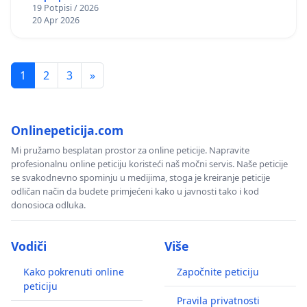
19 Potpisi / 2026
20 Apr 2026
1
2
3
»
Onlinepeticija.com
Mi pružamo besplatan prostor za online peticije. Napravite
profesionalnu online peticiju koristeći naš močni servis. Naše peticije
se svakodnevno spominju u medijima, stoga je kreiranje peticije
odličan način da budete primjećeni kako u javnosti tako i kod
donosioca odluka.
Vodiči
Više
Kako pokrenuti online
Započnite peticiju
peticiju
Pravila privatnosti