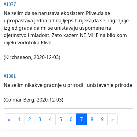
#1377
Ne zelim da se narusava ekosistem Plive,da se
upropastava jedna od najljepsih rijeka,da se nagrdjuje
izgled grada,da mi se unistavaju uspomene na
djetinstvo i mladost. Zato kazem NE MHE na bilo kom
dijelu vodotoka Plive.
(Kirchseeon, 2020-12-03)
#1381
Ne zelim nikakve gradnje u prirodi i unistavanje prirode
(Colmar Berg, 2020-12-03)
«
1
2
3
4
5
6
7
8
9
»