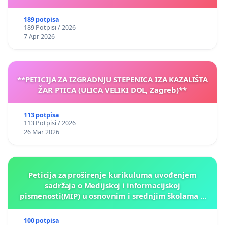
189 potpisa
189 Potpisi / 2026
7 Apr 2026
**PETICIJA ZA IZGRADNJU STEPENICA IZA KAZALIŠTA
ŽAR PTICA (ULICA VELIKI DOL, Zagreb)**
113 potpisa
113 Potpisi / 2026
26 Mar 2026
Peticija za proširenje kurikuluma uvođenjem
sadržaja o Medijskoj i informacijskoj
pismenosti(MIP) u osnovnim i srednjim školama u
Kantonu Sarajevo po kros-kurikularnom modelu (u
okviru više predmeta)
100 potpisa