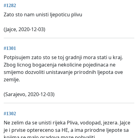
#1282
Zato sto nam unisti ljepoticu plivu
(Jajce, 2020-12-03)
#1301
Potpisujem zato sto se toj gradnji mora stati u kraj.
Zbog licnog bogacenja nekolicine pojedinaca ne
smijemo dozvoliti unistavanje prirodnih ljepota ove
zemlje.
(Sarajevo, 2020-12-03)
#1302
Ne zelim da se unisti rijeka Pliva, vodopad, jezera. Jajce
je i prvise optereceno sa HE, a ima prirodne ljepote sa
kojima se malo gradova moze pohvaliti.