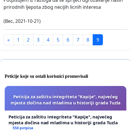
prirodnih ljepota zbog necijih licnih interesa
(Bec, 2021-10-21)
«
1
2
3
4
5
6
7
8
9
Peticije koje su ostali korisnici promovisali
Peticija za zaštitu integriteta "Kapije", najvećeg
mjesta zločina nad mladima u historiji grada Tuzla
Peticija za zaštitu integriteta "Kapije", najvećeg
mjesta zločina nad mladima u historiji grada Tuzla
558 potpisa