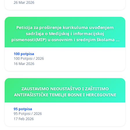
26 Mar 2026
Peticija za proširenje kurikuluma uvođenjem
sadržaja o Medijskoj i informacijskoj
pismenosti(MIP) u osnovnim i srednjim školama u
Kantonu Sarajevo po kros-kurikularnom modelu (u
okviru više predmeta)
100 potpisa
100 Potpisi / 2026
16 Mar 2026
ZAUSTAVIMO NEOUSTAŠTVO I ZAŠTITIMO
ANTIFAŠISTIČKE TEMELJE BOSNE I HERCEGOVINE
95 potpisa
95 Potpisi / 2026
17 Feb 2026