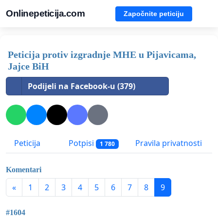
Onlinepeticija.com
Započnite peticiju
Peticija protiv izgradnje MHE u Pijavicama,
Jajce BiH
Podijeli na Facebook-u (379)
Peticija
Potpisi
Pravila privatnosti
1 780
Komentari
«
1
2
3
4
5
6
7
8
9
#1604