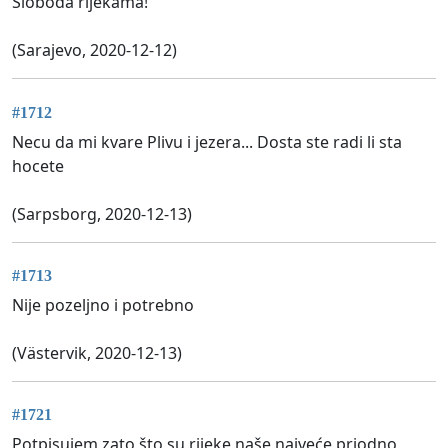
Sloboda rijekama!
(Sarajevo, 2020-12-12)
#1712
Necu da mi kvare Plivu i jezera... Dosta ste radi li sta
hocete
(Sarpsborg, 2020-12-13)
#1713
Nije pozeljno i potrebno
(Västervik, 2020-12-13)
#1721
Potpisujem zato što su rijeke naše najveće priodno