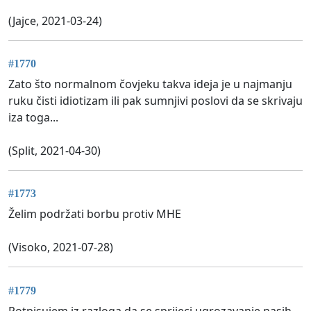
(Jajce, 2021-03-24)
#1770
Zato što normalnom čovjeku takva ideja je u najmanju
ruku čisti idiotizam ili pak sumnjivi poslovi da se skrivaju
iza toga...
(Split, 2021-04-30)
#1773
Želim podržati borbu protiv MHE
(Visoko, 2021-07-28)
#1779
Potpisujem iz razloga da se sprijeci ugrozavanje nasih