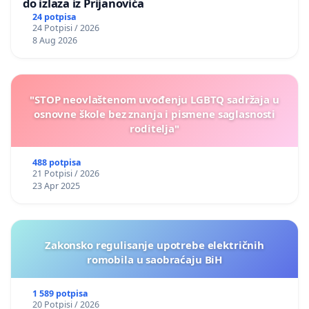
do izlaza iz Prijanovića
24 potpisa
24 Potpisi / 2026
8 Aug 2026
"STOP neovlaštenom uvođenju LGBTQ sadržaja u
osnovne škole bez znanja i pismene saglasnosti
roditelja"
488 potpisa
21 Potpisi / 2026
23 Apr 2025
Zakonsko regulisanje upotrebe električnih
romobila u saobraćaju BiH
1 589 potpisa
20 Potpisi / 2026