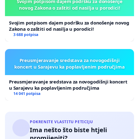
Svojim potpisom dajem podršku za donošenje
novog Zakona o zaštiti od nasilja u porodici!
Svojim potpisom dajem podršku za donošenje novog
Zakona o zaštiti od nasilja u porodici!
3 688 potpisa
Preusmjeravanje sredstava za novogodišnji
koncert u Sarajevu ka poplavljenim područjima
Preusmjeravanje sredstava za novogodišnji koncert
u Sarajevu ka poplavljenim područjima
14 041 potpisa
POKRENITE VLASTITU PETICIJU
Ima nešto što biste htjeli
promijeniti?