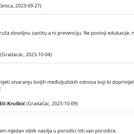
Zenica, 2023-09-27)
ruža dovoljnu zastitu a ni prevenciju. Ne postoji edukacije,
(Gradacac, 2023-10-04)
ijeti stvaranju boljih međuljudskih odnosa koji bi doprinijel
!
žić-Kruškić
(Gradačac, 2023-10-09)
 nijedan oblik nasilja u porodici niti van porodice.