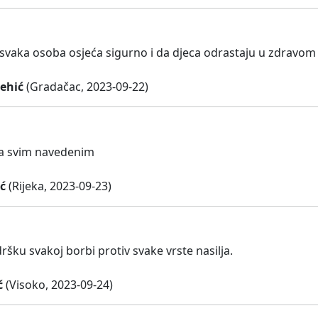
 svaka osoba osjeća sigurno i da djeca odrastaju u zdravom
ehić
(Gradačac, 2023-09-22)
sa svim navedenim
ć
(Rijeka, 2023-09-23)
šku svakoj borbi protiv svake vrste nasilja.
ć
(Visoko, 2023-09-24)