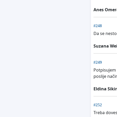
Anes Omer
#248
Da se nesto
Suzana Wei
#249
Potpisujem 
poslije nači
Eldina Siki
#252
Treba doves