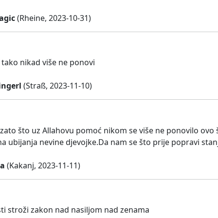
agic
(Rheine, 2023-10-31)
 tako nikad više ne ponovi
ngerl
(Straß, 2023-11-10)
zato što uz Allahovu pomoć nikom se više ne ponovilo ovo št
na ubijanja nevine djevojke.Da nam se što prije popravi stan
ra
(Kakanj, 2023-11-11)
ti stroži zakon nad nasiljom nad zenama