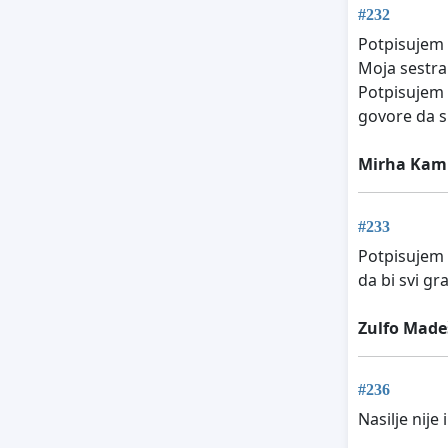
#232
Potpisujem z
Moja sestra 
Potpisujem z
govore da sm
Mirha Kam
#233
Potpisujem 
da bi svi gra
Zulfo Made
#236
Nasilje nije