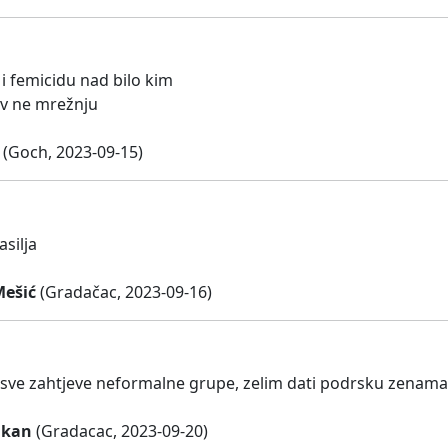
 i femicidu nad bilo kim
av ne mrežnju
(Goch, 2023-09-15)
asilja
ešić
(Gradačac, 2023-09-16)
ve zahtjeve neformalne grupe, zelim dati podrsku zenama u 
ukan
(Gradacac, 2023-09-20)