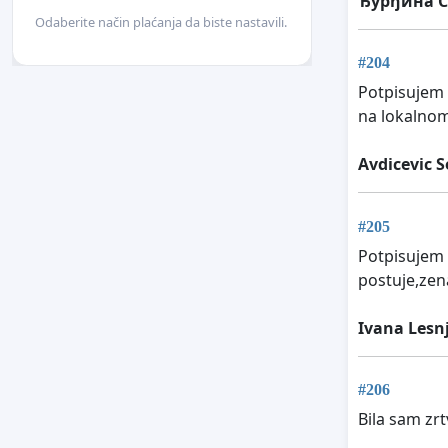
Ђурђина 
Odaberite način plaćanja da biste nastavili.
#204
Potpisujem 
na lokalnom
Avdicevic 
#205
Potpisujem z
postuje,zena
Ivana Lesn
#206
Bila sam zrt