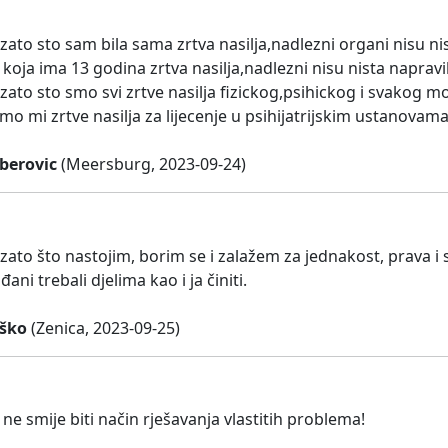
ato sto sam bila sama zrtva nasilja,nadlezni organi nisu ni
koja ima 13 godina zrtva nasilja,nadlezni nisu nista napravi
ato sto smo svi zrtve nasilja fizickog,psihickog i svakog m
o mi zrtve nasilja za lijecenje u psihijatrijskim ustanovama
berovic
(Meersburg, 2023-09-24)
zato što nastojim, borim se i zalažem za jednakost, prava i 
đani trebali djelima kao i ja činiti.
ško
(Zenica, 2023-09-25)
 i ne smije biti način rješavanja vlastitih problema!