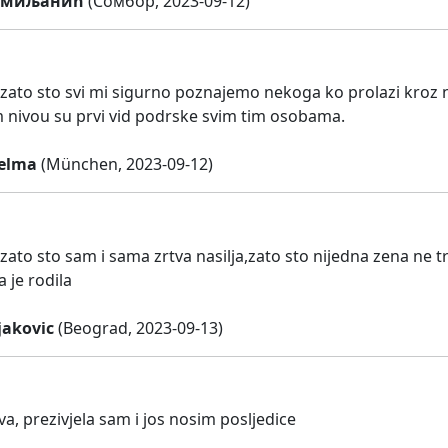
Смиљанић
(Сомбор, 2023-09-12)
zato sto svi mi sigurno poznajemo nekoga ko prolazi kroz ne
 nivou su prvi vid podrske svim tim osobama.
Selma
(München, 2023-09-12)
ato sto sam i sama zrtva nasilja,zato sto nijedna zena ne tre
 je rodila
jakovic
(Beograd, 2023-09-13)
va, prezivjela sam i jos nosim posljedice