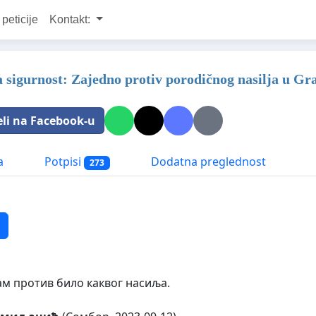
 peticije
Kontakt:
za sigurnost: Zajedno protiv porodičnog nasilja u G
eli na Facebook-u
a
Potpisi
Dodatna preglednost
273
ам против било каквог насиља.