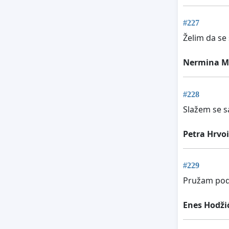
#227
Želim da se
Nermina M
#228
Slažem se 
Petra Hrvoi
#229
Pružam podr
Enes Hodži