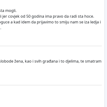
sta mogli.
li jer covjek od 50 godina ima pravo da radi sta hoce.
oguce a kad idem da prijavimo to smiju nam se iza ledja i
.
slobode žena, kao i svih građana i to djelima, te smatram