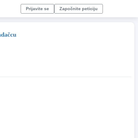
Prijavite se
Započnite peticiju
radačcu