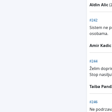
Aldin Alic
(
#242
Sistem ne p
osobama.
Amir Kadic
#244
Želim doprin
Stop nasilju
Taiba Pand
#246
Ne podrzavam