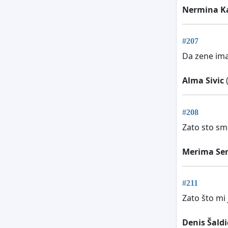
Nermina K
#207
Da zene ima
Alma Sivic
(
#208
Zato sto sm
Merima Se
#211
Zato što mi 
Denis Šaldi