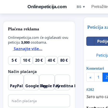
Onlinepeticija.com
Pretražite
BS ▼
Peticija 
Plaćena reklama
Onlinepeticija.com će oglašavati ovu
Podij
peticiju
3,000
osobama.
Saznajte više...
Peticij
5 €
10 €
20 €
40 €
80 €
Komentari
Način plaćanja
«
1
2
PayPal
Google Pay
Apple Pay
Kreditna kartica
#202
Зато што с
Način plaćanja