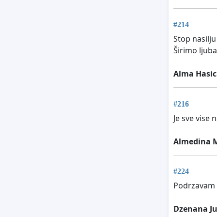
#214
Stop nasilju
Širimo ljub
Alma Hasic
#216
Je sve vise n
Almedina M
#224
Podrzavam s
Dzenana J