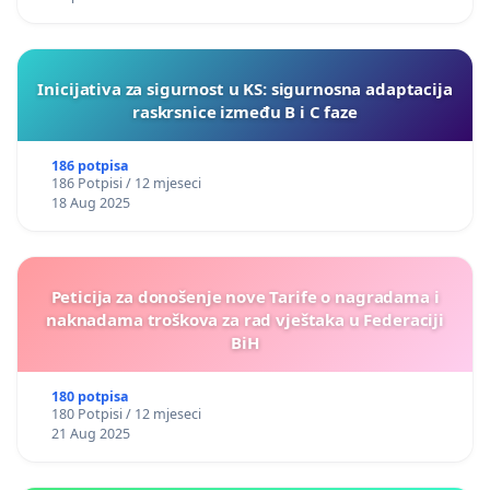
Inicijativa za sigurnost u KS: sigurnosna adaptacija
raskrsnice između B i C faze
186 potpisa
186 Potpisi / 12 mjeseci
18 Aug 2025
Peticija za donošenje nove Tarife o nagradama i
naknadama troškova za rad vještaka u Federaciji
BiH
180 potpisa
180 Potpisi / 12 mjeseci
21 Aug 2025