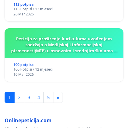
113 potpisa
113 Potpisi / 12 mjeseci
26 Mar 2026
Peticija za proširenje kurikuluma uvođenjem
sadržaja o Medijskoj i informacijskoj
pismenosti(MIP) u osnovnim i srednjim školama u
Kantonu Sarajevo po kros-kurikularnom modelu (u
okviru više predmeta)
100 potpisa
100 Potpisi / 12 mjeseci
16 Mar 2026
1
2
3
4
5
»
Onlinepeticija.com