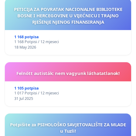
PETICIJA ZA POVRATAK NACIONALNE BIBLIOTEKE
BOSNE I HERCEGOVINE U VIJEĆNICU I TRAJNO
RJEŠENJE NJENOG FINANSIRANJA
1 168 potpisa
1 168 Potpisi / 12 mjeseci
18 May 2026
Felnőtt autisták: nem vagyunk láthatatlanok!
1 105 potpisa
1 017 Potpisi / 12 mjeseci
31 Jul 2025
Potpišite za PSIHOLOŠKO SAVJETOVALIŠTE ZA MLADE
u Tuzli!