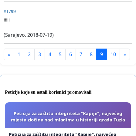
#1799
!!!!!
(Sarajevo, 2018-07-19)
«
1
2
3
4
5
6
7
8
9
10
»
Peticije koje su ostali korisnici promovisali
Peticija za zaštitu integriteta "Kapije", najvećeg
mjesta zločina nad mladima u historiji grada Tuzla
Peticija za zaštitu integriteta "Kapije", najvećeg