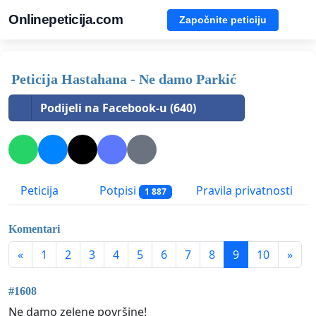
Onlinepeticija.com
Započnite peticiju
Peticija Hastahana - Ne damo Parkić
Podijeli na Facebook-u (640)
Peticija
Potpisi
Pravila privatnosti
1 887
Komentari
«
1
2
3
4
5
6
7
8
9
10
»
#1608
Ne damo zelene površine!