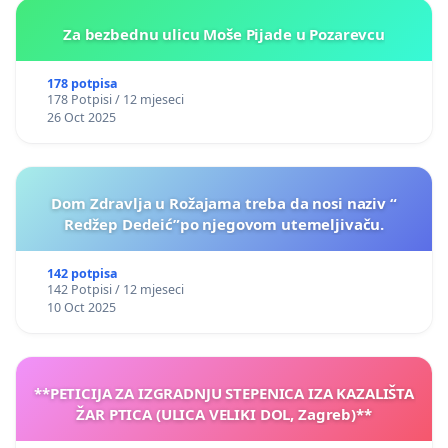
Za bezbednu ulicu Moše Pijade u Pozarevcu
178 potpisa
178 Potpisi / 12 mjeseci
26 Oct 2025
Dom Zdravlja u Rožajama treba da nosi naziv “
Redžep Dedeić”po njegovom utemeljivaču.
142 potpisa
142 Potpisi / 12 mjeseci
10 Oct 2025
**PETICIJA ZA IZGRADNJU STEPENICA IZA KAZALIŠTA
ŽAR PTICA (ULICA VELIKI DOL, Zagreb)**