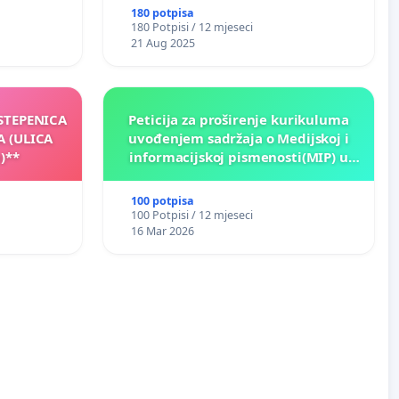
180 potpisa
180 Potpisi / 12 mjeseci
21 Aug 2025
 STEPENICA
Peticija za proširenje kurikuluma
A (ULICA
uvođenjem sadržaja o Medijskoj i
)**
informacijskoj pismenosti(MIP) u
osnovnim i srednjim školama u
Kantonu Sarajevo po kros-
100 potpisa
kurikularnom modelu (u okviru više
100 Potpisi / 12 mjeseci
predmeta)
16 Mar 2026