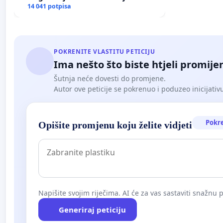
poplavljenim područjima
14 041 potpisa
POKRENITE VLASTITU PETICIJU
Ima nešto što biste htjeli promijen
Šutnja neće dovesti do promjene.
Autor ove peticije se pokrenuo i poduzeo inicijativu. 
Pokr
Opišite promjenu koju želite vidjeti
Napišite svojim riječima. AI će za vas sastaviti snažnu p
Generiraj peticiju