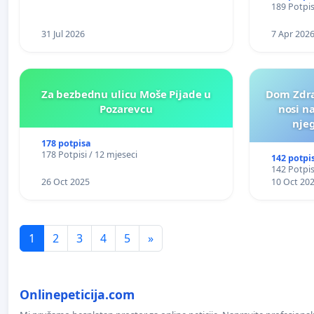
189 Potpis
31 Jul 2026
7 Apr 202
Za bezbednu ulicu Moše Pijade u
Dom Zdra
Pozarevcu
nosi n
nje
178 potpisa
178 Potpisi / 12 mjeseci
142 potpi
142 Potpis
26 Oct 2025
10 Oct 20
1
2
3
4
5
»
Onlinepeticija.com