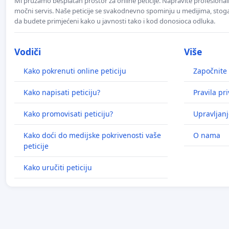
Mi pružamo besplatan prostor za online peticije. Napravite profesionaln
močni servis. Naše peticije se svakodnevno spominju u medijima, stoga j
da budete primjećeni kako u javnosti tako i kod donosioca odluka.
Vodiči
Više
Kako pokrenuti online peticiju
Započnite 
Kako napisati peticiju?
Pravila pr
Kako promovisati peticiju?
Upravljanj
Kako doći do medijske pokrivenosti vaše
O nama
peticije
Kako uručiti peticiju