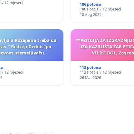
i / 12 mjeseci
186 potpisa
186 Potpisi / 12 mjeseci
6
18 Aug 2025
vlja u Rožajama treba da
**PETICIJA ZA IZGRADNJU
aziv “ Redžep Dedeić”po
IZA KAZALIŠTA ŽAR PTIC
govom utemeljivaču.
VELIKI DOL, Zagreb
sa
113 potpisa
i / 12 mjeseci
113 Potpisi / 12 mjeseci
25
26 Mar 2026