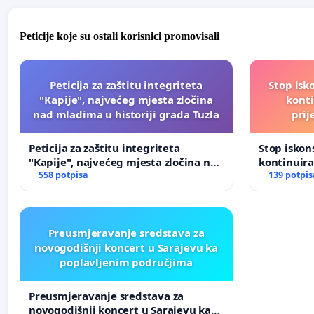
Peticije koje su ostali korisnici promovisali
Peticija za zaštitu integriteta
Stop isk
"Kapije", najvećeg mjesta zločina
kont
nad mladima u historiji grada Tuzla
prij
Peticija za zaštitu integriteta
Stop isko
"Kapije", najvećeg mjesta zločina nad
kontinuir
mladima u historiji grada Tuzla
558 potpisa
prijetnja
139 potpis
Preusmjeravanje sredstava za
novogodišnji koncert u Sarajevu ka
poplavljenim područjima
Preusmjeravanje sredstava za
novogodišnji koncert u Sarajevu ka