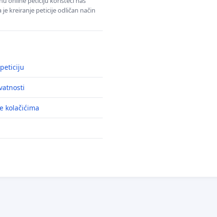
u online peticiju koristeći naš
e kreiranje peticije odličan način
peticiju
ivatnosti
e kolačićima