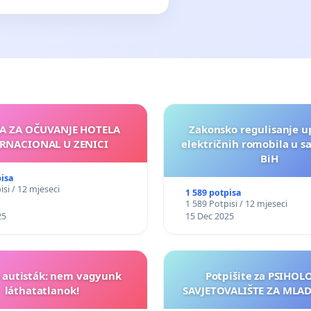
JA ZA OČUVANJE HOTELA
Zakonsko regulisanje u
RNACIONAL U ZENICI
električnih romobila u s
BiH
pisa
isi / 12 mjeseci
1 589 potpisa
1 589 Potpisi / 12 mjeseci
25
15 Dec 2025
t autisták: nem vagyunk
Potpišite za PSIHO
láthatatlanok!
SAVJETOVALIŠTE ZA MLADE