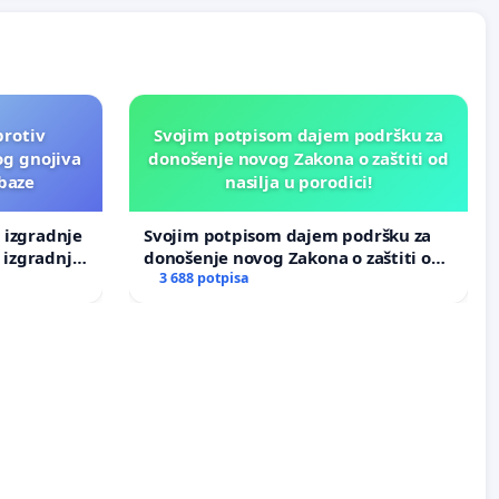
protiv
Svojim potpisom dajem podršku za
og gnojiva
donošenje novog Zakona o zaštiti od
 baze
nasilja u porodici!
v izgradnje
Svojim potpisom dajem podršku za
 izgradnje
donošenje novog Zakona o zaštiti od
nasilja u porodici!
3 688 potpisa