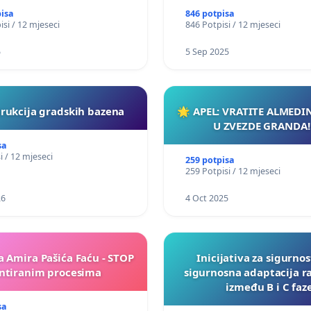
pisa
846 potpisa
isi / 12 mjeseci
846 Potpisi / 12 mjeseci
5
5 Sep 2025
rukcija gradskih bazena
🌟 APEL: VRATITE ALMEDI
U ZVEZDE GRANDA!
sa
i / 12 mjeseci
259 potpisa
259 Potpisi / 12 mjeseci
26
4 Oct 2025
a Amira Pašića Faću - STOP
Inicijativa za sigurnos
tiranim procesima
sigurnosna adaptacija r
između B i C faz
sa