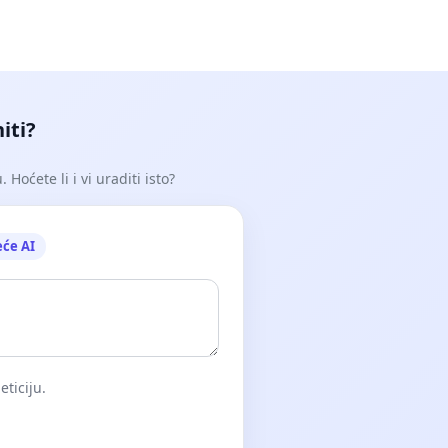
iti?
Hoćete li i vi uraditi isto?
eće AI
eticiju.