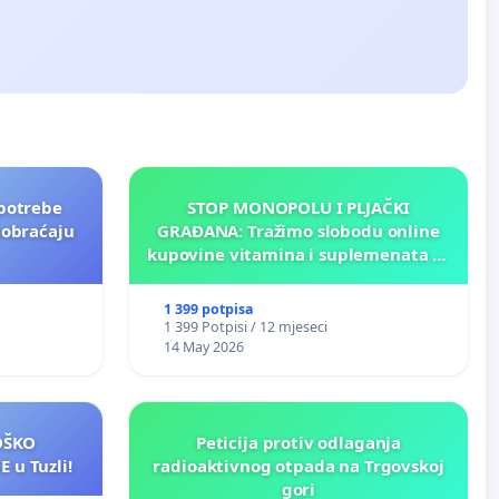
potrebe
STOP MONOPOLU I PLJAČKI
aobraćaju
GRAĐANA: Tražimo slobodu online
kupovine vitamina i suplemenata za
ličnu upotrebu u BiH!
1 399 potpisa
1 399 Potpisi / 12 mjeseci
14 May 2026
LOŠKO
Peticija protiv odlaganja
 u Tuzli!
radioaktivnog otpada na Trgovskoj
gori