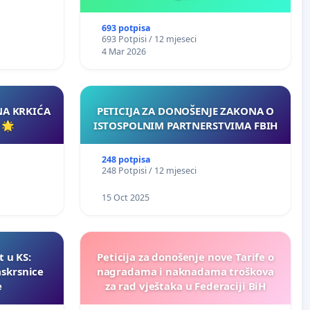
693 potpisa
693 Potpisi / 12 mjeseci
4 Mar 2026
NA KRKIĆA
PETICIJA ZA DONOŠENJE ZAKONA O
 🌟
ISTOSPOLNIM PARTNERSTVIMA FBIH
248 potpisa
248 Potpisi / 12 mjeseci
15 Oct 2025
t u KS:
Peticija za donošenje nove Tarife o
askrsnice
nagradama i naknadama troškova
e
za rad vještaka u Federaciji BiH