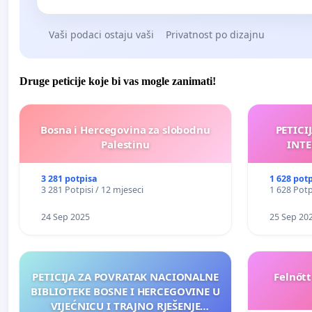
Vaši podaci ostaju vaši
Privatnost po dizajnu
Druge peticije koje bi vas mogle zanimati!
Bosna i Hercegovina za slobodnu
PETICI
Palestinu
INTE
3 281 potpisa
1 628 pot
3 281 Potpisi / 12 mjeseci
1 628 Potp
24 Sep 2025
25 Sep 20
PETICIJA ZA POVRATAK NACIONALNE
Felnőt
BIBLIOTEKE BOSNE I HERCEGOVINE U
VIJEĆNICU I TRAJNO RJEŠENJE