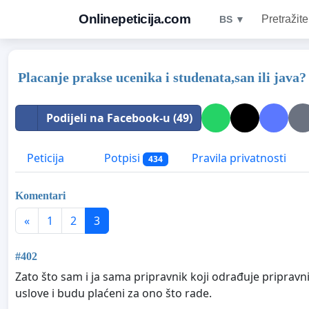
Onlinepeticija.com
Pretražite
BS ▼
Placanje prakse ucenika i studenata,san ili java?
Podijeli na Facebook-u (49)
Peticija
Potpisi
Pravila privatnosti
434
Komentari
«
1
2
3
#402
Zato što sam i ja sama pripravnik koji odrađuje pripravn
uslove i budu plaćeni za ono što rade.