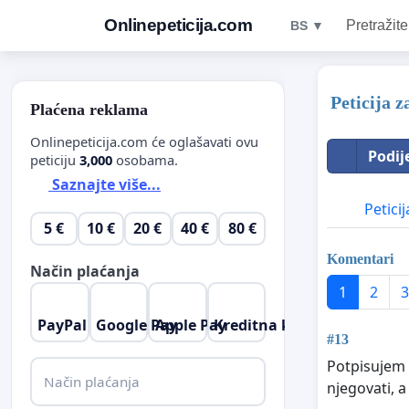
Onlinepeticija.com
Pretražite
BS ▼
Peticija z
Plaćena reklama
Onlinepeticija.com će oglašavati ovu
Podij
peticiju
3,000
osobama.
Saznajte više...
Peticij
5 €
10 €
20 €
40 €
80 €
Komentari
Način plaćanja
1
2
3
PayPal
Google Pay
Apple Pay
Kreditna kartica
#13
Potpisujem 
Način plaćanja
njegovati, 