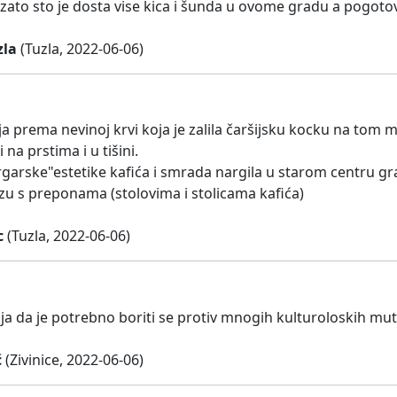
zato sto je dosta vise kica i šunda u ovome gradu a pogotov
zla
(Tuzla, 2022-06-06)
a prema nevinoj krvi koja je zalila čaršijsku kocku na tom m
 na prstima i u tišini.
rgarske"estetike kafića i smrada nargila u starom centru gra
azu s preponama (stolovima i stolicama kafića)
c
(Tuzla, 2022-06-06)
ja da je potrebno boriti se protiv mnogih kulturoloskih mut
ć
(Zivinice, 2022-06-06)