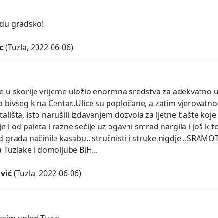
du gradsko!
c
(Tuzla, 2022-06-06)
je u skorije vrijeme uložio enormna sredstva za adekvatno u
 bivšeg kina Centar..Ulice su popločane, a zatim vjerovat
ališta, isto narušili izdavanjem dozvola za ljetne bašte koje
e i od paleta i razne sećije uz ogavni smrad nargila i još k
 grada načinile kasabu...stručnisti i struke nigdje...SRAMOT
 Tuzlake i domoljube BiH...
vić
(Tuzla, 2022-06-06)
asim ugled Tuzle