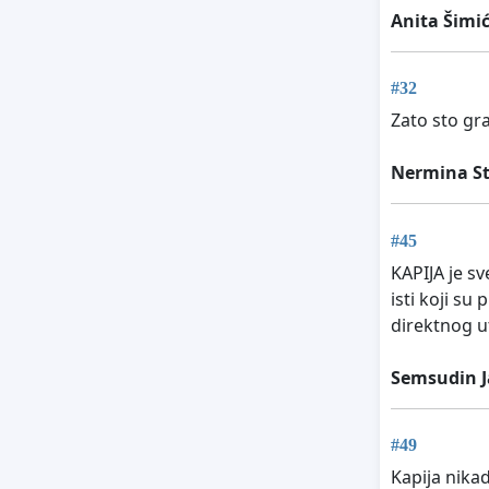
Anita Šimi
#32
Zato sto gr
Nermina St
#45
KAPIJA je sv
isti koji su
direktnog u
Semsudin J
#49
Kapija nikad