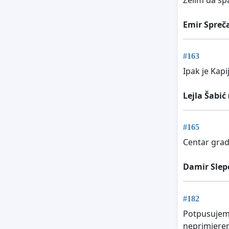
Emir Spreč
#163
Ipak je Kapi
Lejla Šabić
#165
Centar grada
Damir Slep
#182
Potpusujem z
neprimjeren