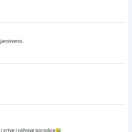
ojanstveno.
 zrtve i njihove porodice😪