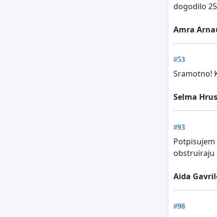
dogodilo 25
Amra Arna
#53
Sramotno! K
Selma Hrus
#93
Potpisujem o
obstruiraju
Aida Gavri
#98