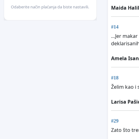
Odaberite način plaćanja da biste nastavili.
Maida Hali
#14
…Jer makar 
deklarisanih
Amela Isan
#18
Želim kao i
Larisa Paši
#29
Zato što tr