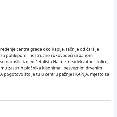
ređenje centra grada oko Kapije, tačnije od čaršije
no za pohlepom i nestručno rukovodeći urbanom
 su narušile izgled šetališta.Naime, neadekvatne stolice,
 tomu zastrtih pločnika itisonima i bezveznim drvenim
A pogotovo što je tu u centru pažnje i KAPIJA, mjesto sa