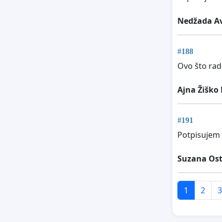
Nedžada Av
#188
Ovo što rad
Ajna Žiško 
#191
Potpisujem 
Suzana Ost
1
2
3