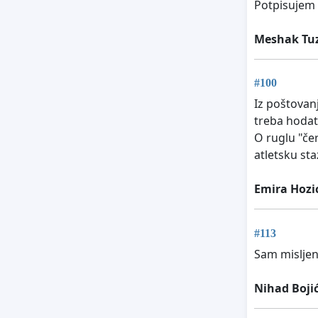
Potpisujem 
Meshak Tu
#100
Iz poštovanj
treba hodati
O ruglu "če
atletsku st
Emira Hozi
#113
Sam misljen
Nihad Boji