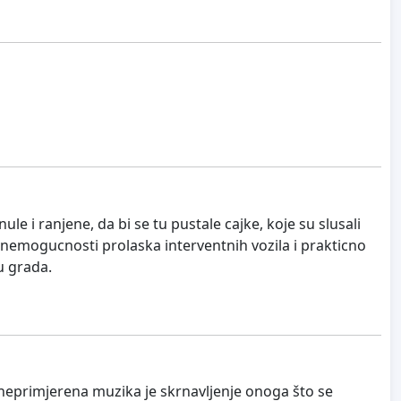
le i ranjene, da bi se tu pustale cajke, koje su slusali
m o nemogucnosti prolaska interventnih vozila i prakticno
u grada.
 i neprimjerena muzika je skrnavljenje onoga što se