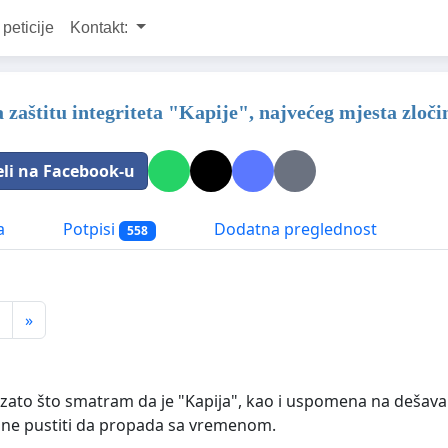
 peticije
Kontakt:
a zaštitu integriteta "Kapije", najvećeg mjesta zloč
eli na Facebook-u
a
Potpisi
Dodatna preglednost
558
»
zato što smatram da je "Kapija", kao i uspomena na dešavanja
a ne pustiti da propada sa vremenom.