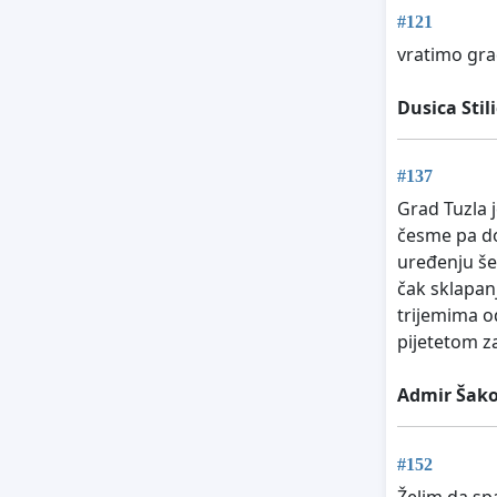
#121
vratimo gra
Dusica Stili
#137
Grad Tuzla 
česme pa do
uređenju šet
čak sklapanj
trijemima od
pijetetom za
Admir Šako
#152
Želim da sp