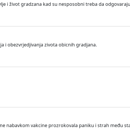
avlje i život gradzana kad su nesposobni treba da odgovaraj
ja i obezvrjedjivanja zivota obicnih gradjana.
i ne nabavkom vakcine prozrokovala paniku i strah među s