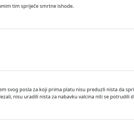
samim tim spriječe smrtne ishode.
 svog posla za koji prima platu nisu preduzli nista da sprij
elezali, nisu uradili nista za nabavku valcina niti se potrudil