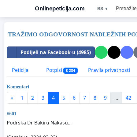
Onlinepeticija.com
Pretražite
BS ▼
TRAŽIMO ODGOVORNOST NADLEŽNIH POLI
Podijeli na Facebook-u (4985)
Peticija
Potpisi
Pravila privatnosti
8 234
Komentari
«
1
2
3
4
5
6
7
8
9
...
42
#601
Podrska Dr Bakiru Nakasu...