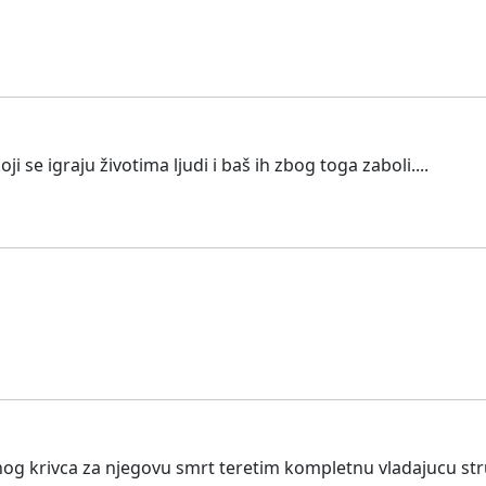
i se igraju životima ljudi i baš ih zbog toga zaboli....
nog krivca za njegovu smrt teretim kompletnu vladajucu stru