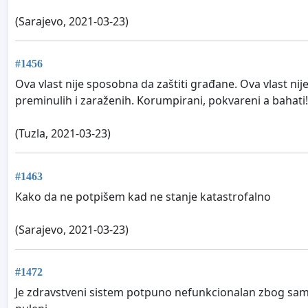
(Sarajevo, 2021-03-23)
#1456
Ova vlast nije sposobna da zaštiti građane. Ova vlast nije
preminulih i zaraženih. Korumpirani, pokvareni a bahati!
(Tuzla, 2021-03-23)
#1463
Kako da ne potpišem kad ne stanje katastrofalno
(Sarajevo, 2021-03-23)
#1472
Je zdravstveni sistem potpuno nefunkcionalan zbog samov