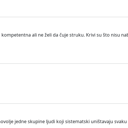
 kompetentna ali ne želi da čuje struku. Krivi su što nisu na
olje jedne skupine ljudi koji sistematski uništavaju svaku 