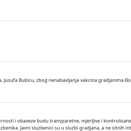
a, Jusufa Bubicu, zbog nenabavljanja vakcina gradjanima Bo
nosti i obaveze budu transparetne, mjerljive i kontrolisane,
benika. Javni sluzbenici su u sluzbi gradjana, a ne sitnih int