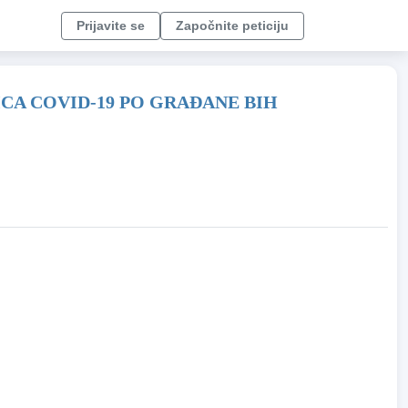
Prijavite se
Započnite peticiju
A COVID-19 PO GRAĐANE BIH