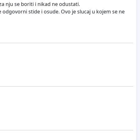
a nju se boriti i nikad ne odustati.
 odgovorni stide i osude. Ovo je slucaj u kojem se ne