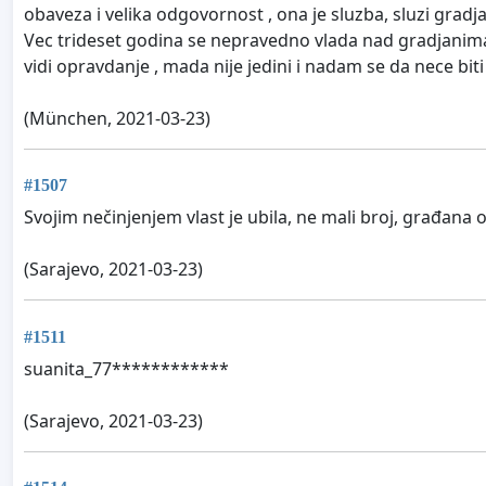
obaveza i velika odgovornost , ona je sluzba, sluzi gradjan
Vec trideset godina se nepravedno vlada nad gradjanima b
vidi opravdanje , mada nije jedini i nadam se da nece biti 
(München, 2021-03-23)
#1507
Svojim nečinjenjem vlast je ubila, ne mali broj, građana 
(Sarajevo, 2021-03-23)
#1511
suanita_77************
(Sarajevo, 2021-03-23)