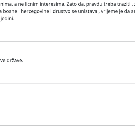
ima, a ne licnim interesima. Zato da, pravdu treba traziti , z
osne i hercegovine i drustvo se unistava , vrijeme je da se
jedini.
ove države.