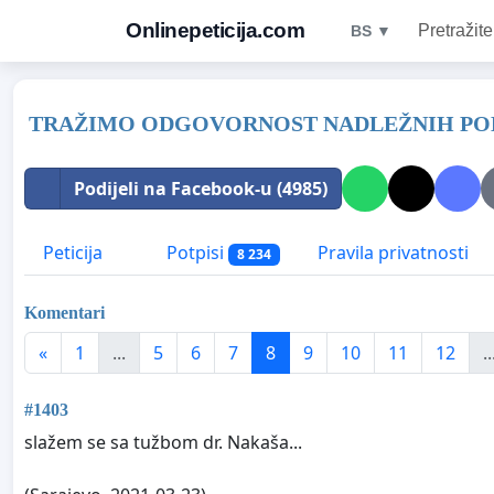
Onlinepeticija.com
Pretražite
BS ▼
TRAŽIMO ODGOVORNOST NADLEŽNIH POLI
Podijeli na Facebook-u (4985)
Peticija
Potpisi
Pravila privatnosti
8 234
Komentari
«
1
...
5
6
7
8
9
10
11
12
..
#1403
slažem se sa tužbom dr. Nakaša...