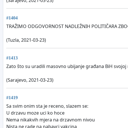
(Sarajevo, 2021-03-23)
#1404
TRAŽIMO ODGOVORNOST NADLEŽNIH POLITIČARA ZBOG K
(Tuzla, 2021-03-23)
#1413
Zato što su uradili masovno ubijanje građana BiH svoj
(Sarajevo, 2021-03-23)
#1419
Sa svim onim sta je receno, slazem se:
U drzavu moze uci ko hoce
Nema nikakvih mjera na drzavnom nivou
Nista ne rade na nabavci vakcina