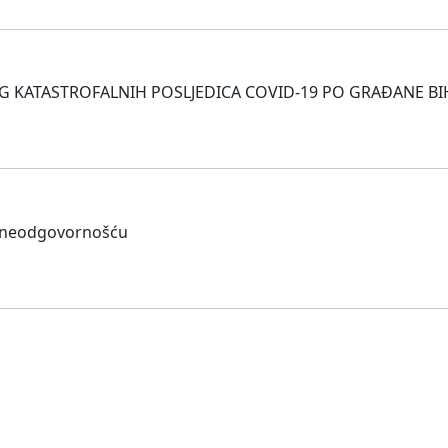
ATASTROFALNIH POSLJEDICA COVID-19 PO GRAĐANE BIH!!!
oj neodgovornošću