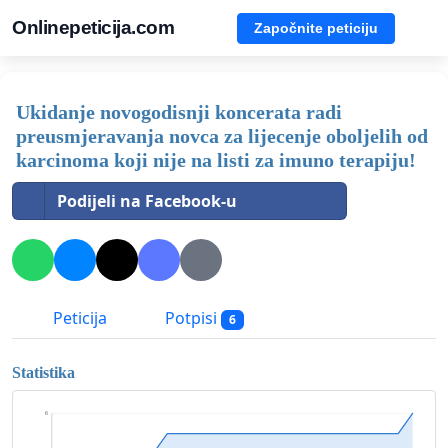
Onlinepeticija.com
Započnite peticiju
Ukidanje novogodisnji koncerata radi
preusmjeravanja novca za lijecenje oboljelih od
karcinoma koji nije na listi za imuno terapiju!
Podijeli na Facebook-u
Peticija
Potpisi
6
Statistika
6