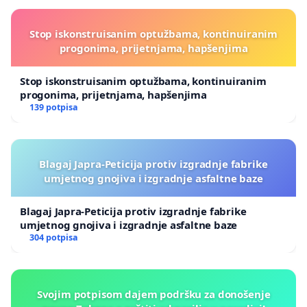
Stop iskonstruisanim optužbama, kontinuiranim
progonima, prijetnjama, hapšenjima
Stop iskonstruisanim optužbama, kontinuiranim
progonima, prijetnjama, hapšenjima
139 potpisa
Blagaj Japra-Peticija protiv izgradnje fabrike
umjetnog gnojiva i izgradnje asfaltne baze
Blagaj Japra-Peticija protiv izgradnje fabrike
umjetnog gnojiva i izgradnje asfaltne baze
304 potpisa
Svojim potpisom dajem podršku za donošenje