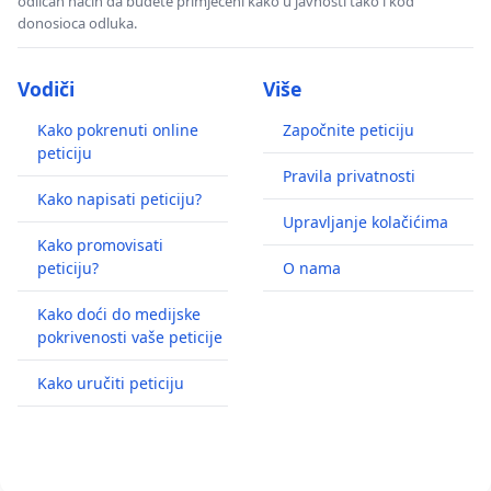
odličan način da budete primjećeni kako u javnosti tako i kod
donosioca odluka.
Vodiči
Više
Kako pokrenuti online
Započnite peticiju
peticiju
Pravila privatnosti
Kako napisati peticiju?
Upravljanje kolačićima
Kako promovisati
peticiju?
O nama
Kako doći do medijske
pokrivenosti vaše peticije
Kako uručiti peticiju