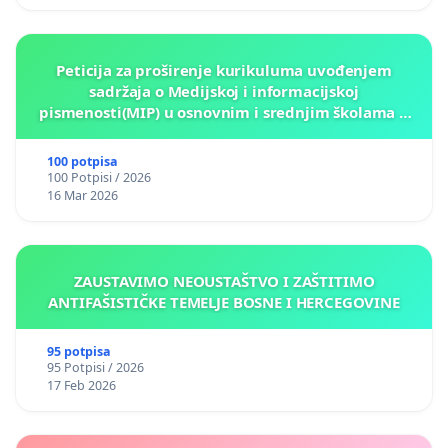
Peticija za proširenje kurikuluma uvođenjem
sadržaja o Medijskoj i informacijskoj
pismenosti(MIP) u osnovnim i srednjim školama u
Kantonu Sarajevo po kros-kurikularnom modelu (u
okviru više predmeta)
100 potpisa
100 Potpisi / 2026
16 Mar 2026
ZAUSTAVIMO NEOUSTAŠTVO I ZAŠTITIMO
ANTIFAŠISTIČKE TEMELJE BOSNE I HERCEGOVINE
95 potpisa
95 Potpisi / 2026
17 Feb 2026