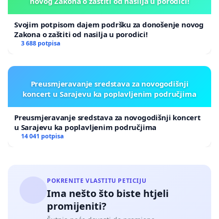
novog Zakona o zaštiti od nasilja u porodici!
Svojim potpisom dajem podršku za donošenje novog
Zakona o zaštiti od nasilja u porodici!
3 688 potpisa
Preusmjeravanje sredstava za novogodišnji
koncert u Sarajevu ka poplavljenim područjima
Preusmjeravanje sredstava za novogodišnji koncert
u Sarajevu ka poplavljenim područjima
14 041 potpisa
POKRENITE VLASTITU PETICIJU
Ima nešto što biste htjeli
promijeniti?