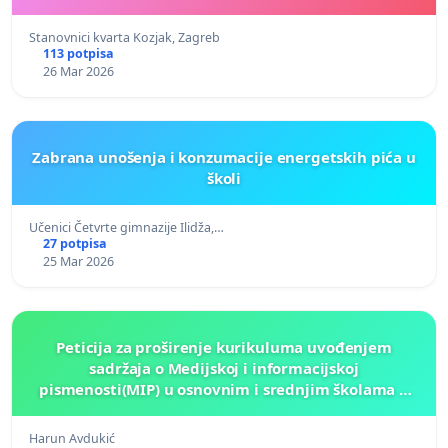
Stanovnici kvarta Kozjak, Zagreb
113 potpisa
26 Mar 2026
Zabrana unošenja i konzumacije energetskih pića u
školi
Učenici Četvrte gimnazije Ilidža,…
27 potpisa
25 Mar 2026
Peticija za proširenje kurikuluma uvođenjem
sadržaja o Medijskoj i informacijskoj
pismenosti(MIP) u osnovnim i srednjim školama u
Kantonu Sarajevo po kros-kurikularnom modelu (u
okviru više predmeta)
Harun Avdukić