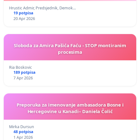
Hrustic Admir, Predsjednik, Demok…
19 potpisa
20 Apr 2026
Sloboda za Amira Pašića Faću - STOP montiranim
procesima
Ria Boskovic
189 potpisa
7 Apr 2026
Preporuka za imenovanje ambasadora Bosne i
Hercegovine u Kanadi– Daniela Čolić
Mirka Dursun
48 potpisa
1 Apr 2026