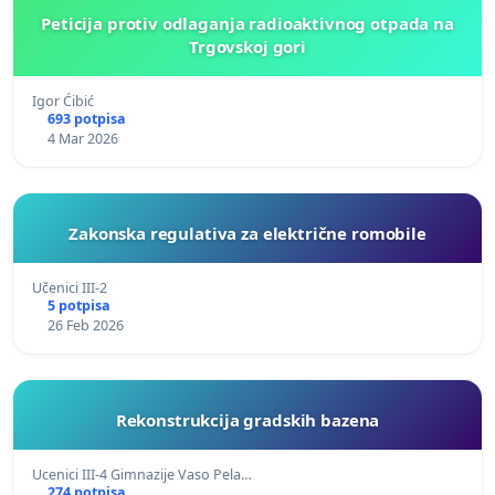
Peticija protiv odlaganja radioaktivnog otpada na
Trgovskoj gori
Igor Ćibić
693 potpisa
4 Mar 2026
Zakonska regulativa za električne romobile
Učenici III-2
5 potpisa
26 Feb 2026
Rekonstrukcija gradskih bazena
Ucenici III-4 Gimnazije Vaso Pela…
274 potpisa