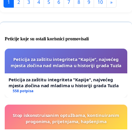
1
2
3
4
5
6
7
8
9
10
»
Peticije koje su ostali korisnici promovisali
Peticija za zaštitu integriteta "Kapije", najvećeg
mjesta zločina nad mladima u historiji grada Tuzla
Peticija za zaštitu integriteta "Kapije", najvećeg
mjesta zločina nad mladima u historiji grada Tuzla
558 potpisa
Stop iskonstruisanim optužbama, kontinuiranim
progonima, prijetnjama, hapšenjima