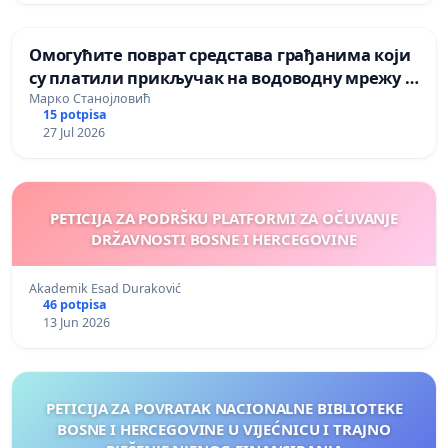
Омогућите поврат средстава грађанима који
су платили прикључак на водоводну мрежу у
Бањалуци
Марко Станојловић
15 potpisa
27 Jul 2026
PETICIJA ZA PODRŠKU PLATFORMI ZA OČUVANJE
DRŽAVNOSTI BOSNE I HERCEGOVINE
Akademik Esad Duraković
46 potpisa
13 Jun 2026
PETICIJA ZA POVRATAK NACIONALNE BIBLIOTEKE
BOSNE I HERCEGOVINE U VIJEĆNICU I TRAJNO