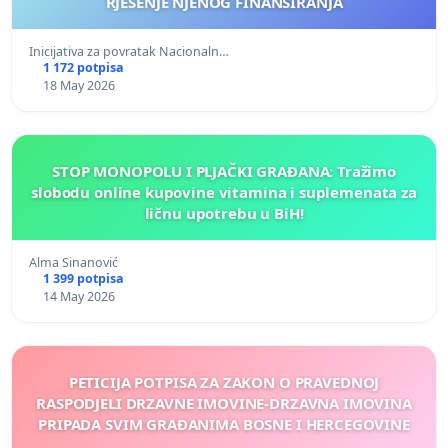
RJEŠENJE NJENOG FINANSIRANJA
Inicijativa za povratak Nacionaln…
1 172 potpisa
18 May 2026
STOP MONOPOLU I PLJAČKI GRAĐANA: Tražimo
slobodu online kupovine vitamina i suplemenata za
ličnu upotrebu u BiH!
Alma Sinanović
1 399 potpisa
14 May 2026
PETICIJA POTPISA ZA ZAKON O PRAVEDNOJ
RASPODJELI DRZAVNE IMOVINE-DRZAVNA IMOVINA
PRIPADA SVIM GRAĐANIMA BOSNE I HERCEGOVINE