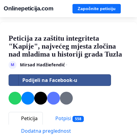
Onlinepeticija.com
Započnite peticiju
Peticija za zaštitu integriteta
"Kapije", najvećeg mjesta zločina
nad mladima u historiji grada Tuzla
Mirsad Hadžiefendić
·
M
Podijeli na Facebook-u
Peticija
Potpisi
558
Dodatna preglednost