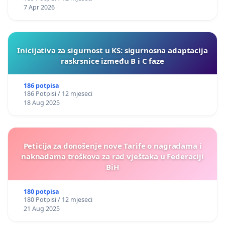
7 Apr 2026
Inicijativa za sigurnost u KS: sigurnosna adaptacija
raskrsnice između B i C faze
186 potpisa
186 Potpisi / 12 mjeseci
18 Aug 2025
Peticija za donošenje nove Tarife o nagradama i
naknadama troškova za rad vještaka u Federaciji
BiH
180 potpisa
180 Potpisi / 12 mjeseci
21 Aug 2025