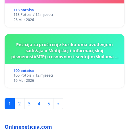
113 potpisa
113 Potpisi / 12 mjeseci
26 Mar 2026
Peticija za proširenje kurikuluma uvođenjem
sadržaja o Medijskoj i informacijskoj
pismenosti(MIP) u osnovnim i srednjim školama u
Kantonu Sarajevo po kros-kurikularnom modelu (u
okviru više predmeta)
100 potpisa
100 Potpisi / 12 mjeseci
16 Mar 2026
1
2
3
4
5
»
Onlinepeticija.com