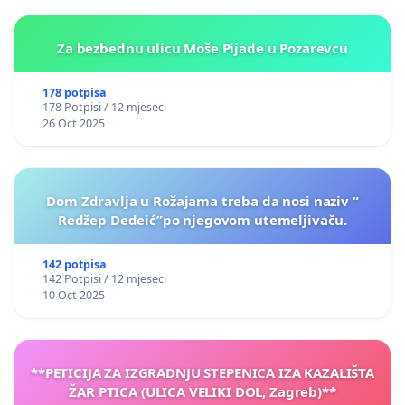
Za bezbednu ulicu Moše Pijade u Pozarevcu
178 potpisa
178 Potpisi / 12 mjeseci
26 Oct 2025
Dom Zdravlja u Rožajama treba da nosi naziv “
Redžep Dedeić”po njegovom utemeljivaču.
142 potpisa
142 Potpisi / 12 mjeseci
10 Oct 2025
**PETICIJA ZA IZGRADNJU STEPENICA IZA KAZALIŠTA
ŽAR PTICA (ULICA VELIKI DOL, Zagreb)**