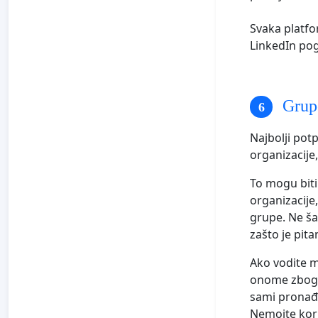
Svaka platfo
LinkedIn po
Grupe
Najbolji potp
organizacije,
To mogu biti
organizacije,
grupe. Ne ša
zašto je pit
Ako vodite ma
onome zbog č
sami pronađu
Nemojte korist