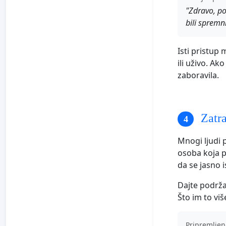
"Zdravo, pok
bili spremni
Isti pristup
ili uživo. A
zaboravila.
Zatra
Mnogi ljudi p
osoba koja po
da se jasno 
Dajte podrža
Što im to više
Pripremljen