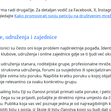
rma radi drugačije. Za detaljan vodič za Facebook, X, Instag
gledajte
Kako promovirati svoju peticiju na društvenim mr
, udruženja i zajednice
isnici su često oni koje problem najdirektnije pogađa. Identi
 klubove, udruženja i online zajednice gdje se ti ljudi već oku
 udruženja stanara, roditeljske grupe, profesionalne mreže
 strukovna udruženja, forumi za susjedstvo ili specijalizira
ljite svima istu poruku. Napišite kratku poruku u kojoj obja
anje relevantno za svaku konkretnu grupu.
iling listu čiji su članovi pristali primati vaše poruke, i pet
ega su se prijavili, pošaljite je direktno njima umjesto da č
. Publika koja vas već poznaje jedna je od najreagibilnijih k
iti listu s posla, iz škole ili listu članstva kojoj su ljudi dal