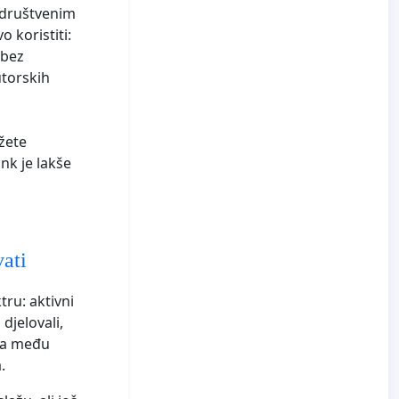
a društvenim
 koristiti:
 bez
utorskih
žete
ink je lakše
vati
tru: aktivni
 djelovali,
ata među
.