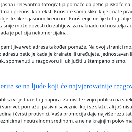
Jasna i relevantna fotografija pomaže da peticija iskače n
mah prenosi kontekst. Koristite samo slike koje imate pravo
fije ili slike s jasnom licencom. Korištenje nečije fotografije
asnije može dovesti do zahtjeva za naknadu od nositelja a
kada je peticija nekomercijalna.
o pamtljiva web adresa također pomaže. Na ovoj stranici mo
adresu peticije kada je kreirate ili uređujete. Jednostavan l
etak, spomenuti u razgovoru ili uključiti u štampano pismo.
rite se na ljude koji će najvjerovatnije reago
blika vrijedna istog napora. Zamislite svoju publiku na spek
i vam već pomažu, pasivni saveznici koji se slažu, ali još nisu
edina i čvrsti protivnici. Vaša promocija daje najviše rezult
eznicima i neutralnom sredinom, a ne na krajnjim polovima