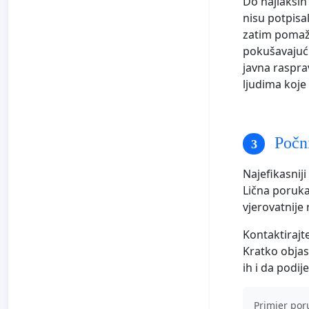
Do najlakših
nisu potpisal
zatim poma
pokušavajući 
javna raspra
ljudima koje
Počni
Najefikasnij
Lična poruka
vjerovatnije
Kontaktirajt
Kratko objas
ih i da podij
Primjer por