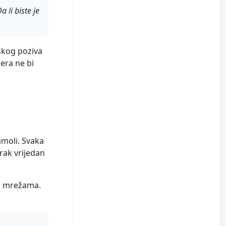
 li biste je
nskog poziva
era ne bi
zamoli. Svaka
orak vrijedan
im mrežama.