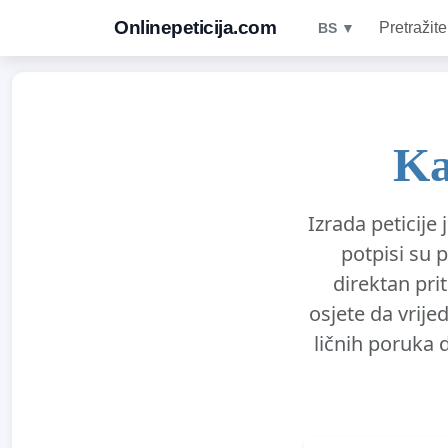
Onlinepeticija.com
Pretražite
BS ▼
Ka
Izrada peticije
potpisi su 
direktan pri
osjete da vrije
ličnih poruka 