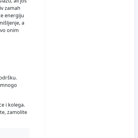
slažu, ali još
ljiv zamah
te energiju
mišljenje, a
avo onim
podršku.
će mnogo
e i kolega.
te, zamolite