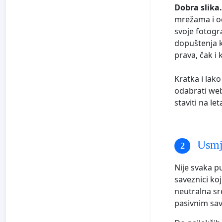
Dobra slika.
mrežama i od
svoje fotogra
dopuštenja k
prava, čak i 
Kratka i lak
odabrati web 
staviti na l
Usmje
Nije svaka pu
saveznici koj
neutralna sr
pasivnim sav