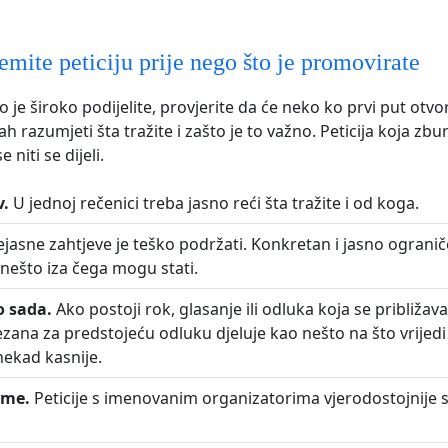
emite peticiju prije nego što je promovirate
o je široko podijelite, provjerite da će neko ko prvi put otvo
h razumjeti šta tražite i zašto je to važno. Peticija koja zbu
 niti se dijeli.
v.
U jednoj rečenici treba jasno reći šta tražite i od koga.
jasne zahtjeve je teško podržati. Konkretan i jasno ogranič
 nešto iza čega mogu stati.
o sada.
Ako postoji rok, glasanje ili odluka koja se približav
vezana za predstojeću odluku djeluje kao nešto na što vrijed
nekad kasnije.
ime.
Peticije s imenovanim organizatorima vjerodostojnije 