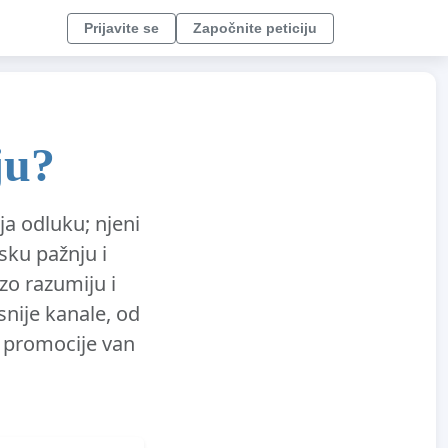
Prijavite se
Započnite peticiju
ju?
ja odluku; njeni
sku pažnju i
zo razumiju i
snije kanale, od
o promocije van