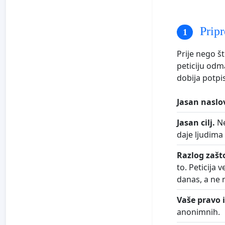
Pripr
Prije nego št
peticiju odma
dobija potpise
Jasan naslo
Jasan cilj.
Ne
daje ljudima
Razlog zašt
to. Peticija 
danas, a ne 
Vaše pravo 
anonimnih.