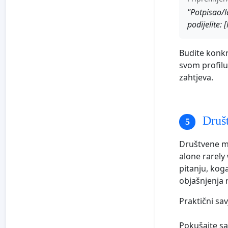
"Potpisao/la
podijelite: [
Budite konkr
svom profilu
zahtjeva.
Druš
Društvene mr
alone rarely 
pitanju, koga
objašnjenja 
Praktični savj
Pokušajte sa