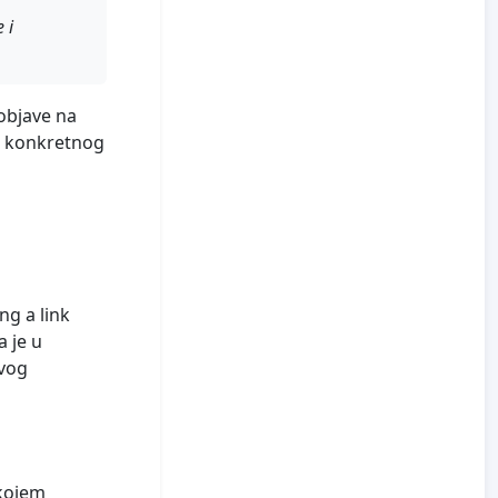
 i
 objave na
d konkretnog
ng a link
a je u
kvog
 kojem