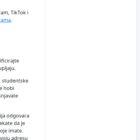
ram, TikTok i
ežama
.
ficirajte
pljaju.
, studentske
ne hobi
šnjavate
icija odgovara
ekate da je
oje imate.
i svoju adresu