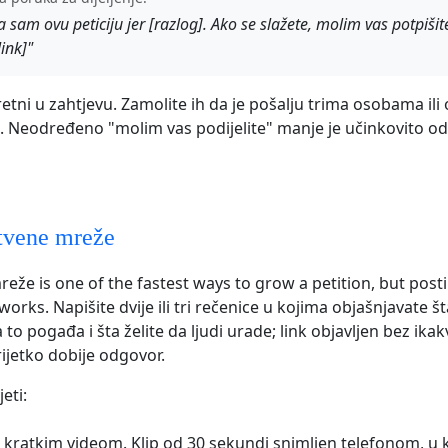
 sam ovu peticiju jer [razlog]. Ako se slažete, molim vas potpišite
link]"
etni u zahtjevu. Zamolite ih da je pošalju trima osobama ili
. Neodređeno "molim vas podijelite" manje je učinkovito o
tvene mreže
eže is one of the fastest ways to grow a petition, but posti
works. Napišite dvije ili tri rečenice u kojima objašnjavate št
 to pogađa i šta želite da ljudi urade; link objavljen bez ika
rijetko dobije odgovor.
eti:
 kratkim videom. Klip od 30 sekundi snimljen telefonom, u