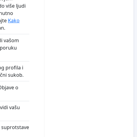
o više ljudi
enutno
ajte
Kako
an.
ili vašom
e poruku
g profila i
ični sukob.
Objave o
vidi vašu
e suprotstave