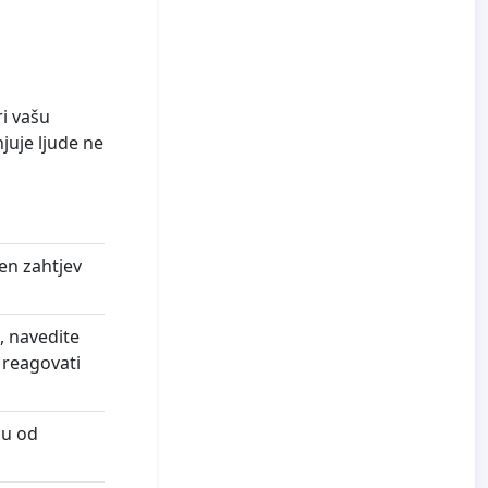
ri vašu
njuje ljude ne
en zahtjev
a, navedite
i reagovati
su od