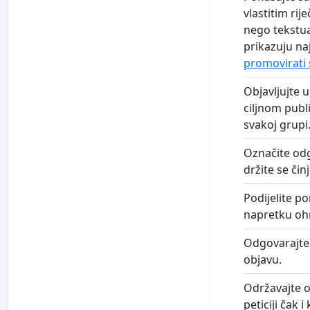
vlastitim rij
nego tekstua
prikazuju naj
promovirati 
Objavljujte 
ciljnom publ
svakoj grupi
Označite odg
držite se čin
Podijelite p
napretku ohra
Odgovarajte 
objavu.
Održavajte o
peticiji čak 