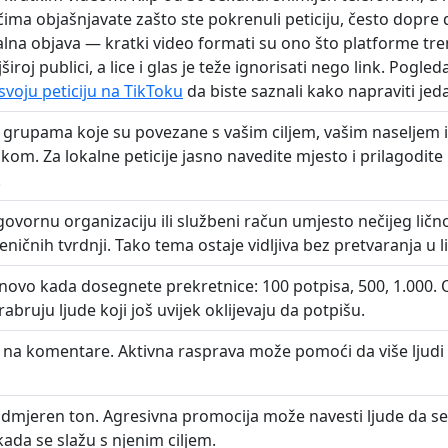
ečima objašnjavate zašto ste pokrenuli peticiju, često dopre d
lna objava — kratki video formati su ono što platforme tr
široj publici, a lice i glas je teže ignorisati nego link. Pogled
svoju peticiju na TikToku
da biste saznali kako napraviti jed
u grupama koje su povezane s vašim ciljem, vašim naseljem 
ikom. Za lokalne peticije jasno navedite mjesto i prilagodit
.
ovornu organizaciju ili službeni račun umjesto nečijeg lično
jeničnih tvrdnji. Tako tema ostaje vidljiva bez pretvaranja u l
onovo kada dosegnete prekretnice: 100 potpisa, 500, 1.000. 
bruju ljude koji još uvijek oklijevaju da potpišu.
na komentare. Aktivna rasprava može pomoći da više ljudi 
dmjeren ton. Agresivna promocija može navesti ljude da s
i kada se slažu s njenim ciljem.