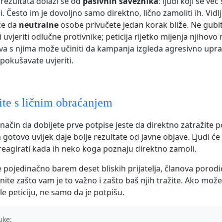
 rezultata dolazi se od
pasivnih saveznika
: ljudi koji se već 
i. Često im je dovoljno samo direktno, lično zamoliti ih. Vid
že da
neutralne
osobe privučete jedan korak bliže. Ne gubi
uvjeriti odlučne protivnike; peticija rijetko mijenja njihovo 
va s njima može učiniti da kampanja izgleda agresivno upr
 pokušavate uvjeriti.
te s ličnim obraćanjem
i način da dobijete prve potpise jeste da direktno zatražite 
 gotovo uvijek daje bolje rezultate od javne objave. Ljudi 
 reagirati kada ih neko koga poznaju direktno zamoli.
e pojedinačno barem deset bliskih prijatelja, članova porodic
nite zašto vam je to važno i zašto baš njih tražite. Ako može
ele peticiju, ne samo da je potpišu.
uke: