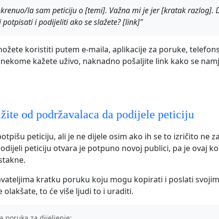
renuo/la sam peticiju o [temi]. Važna mi je jer [kratak razlog]. Da
 potpisati i podijeliti ako se slažete? [link]"
 možete koristiti putem e-maila, aplikacije za poruke, telefo
ko nekome kažete uživo, naknadno pošaljite link kako se namj
žite od podržavalaca da podijele peticiju
otpišu peticiju, ali je ne dijele osim ako ih se to izričito ne 
dijeli peticiju otvara je potpuno novoj publici, pa je ovaj k
istakne.
vateljima kratku poruku koju mogu kopirati i poslati svoj
 olakšate, to će više ljudi to i uraditi.
a poruka za dijeljenje: