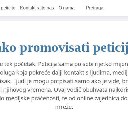
 peticije
Kontaktirajte nas
O nama
Pretraga
ko promovisati petici
 je tek početak. Peticija sama po sebi rijetko mijen
poluga koja pokreće dalji kontakt s ljudima, medij
tisak. Ljudi je mogu potpisati samo ako je vide, br
di njihovog vremena. Ovaj vodič obuhvata najkori
do medijske praćenosti, te od online zajednica d
mreže.