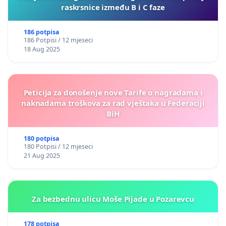
raskrsnice između B i C faze
186 potpisa
186 Potpisi / 12 mjeseci
18 Aug 2025
Peticija za donošenje nove Tarife o nagradama i
naknadama troškova za rad vještaka u Federaciji
BiH
180 potpisa
180 Potpisi / 12 mjeseci
21 Aug 2025
Za bezbednu ulicu Moše Pijade u Pozarevcu
178 potpisa