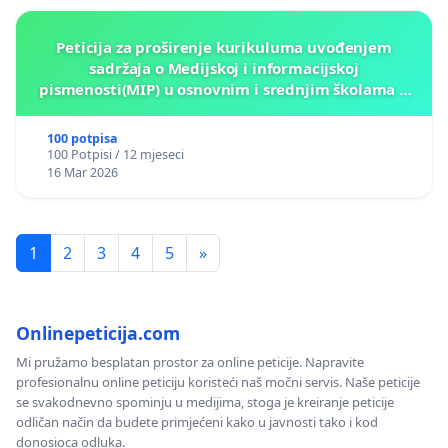
Peticija za proširenje kurikuluma uvođenjem
sadržaja o Medijskoj i informacijskoj
pismenosti(MIP) u osnovnim i srednjim školama u
Kantonu Sarajevo po kros-kurikularnom modelu (u
okviru više predmeta)
100 potpisa
100 Potpisi / 12 mjeseci
16 Mar 2026
1
2
3
4
5
»
Onlinepeticija.com
Mi pružamo besplatan prostor za online peticije. Napravite
profesionalnu online peticiju koristeći naš močni servis. Naše peticije
se svakodnevno spominju u medijima, stoga je kreiranje peticije
odličan način da budete primjećeni kako u javnosti tako i kod
donosioca odluka.