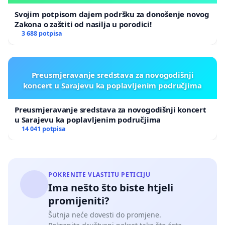
Svojim potpisom dajem podršku za donošenje novog
Zakona o zaštiti od nasilja u porodici!
3 688 potpisa
Preusmjeravanje sredstava za novogodišnji
koncert u Sarajevu ka poplavljenim područjima
Preusmjeravanje sredstava za novogodišnji koncert
u Sarajevu ka poplavljenim područjima
14 041 potpisa
POKRENITE VLASTITU PETICIJU
Ima nešto što biste htjeli
promijeniti?
Šutnja neće dovesti do promjene.