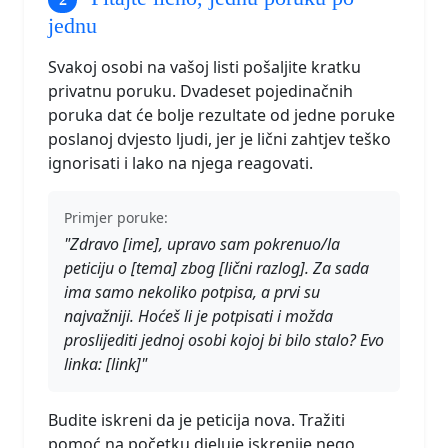
jednu
Svakoj osobi na vašoj listi pošaljite kratku
privatnu poruku. Dvadeset pojedinačnih
poruka dat će bolje rezultate od jedne poruke
poslanoj dvjesto ljudi, jer je lični zahtjev teško
ignorisati i lako na njega reagovati.
Primjer poruke:
"Zdravo [ime], upravo sam pokrenuo/la
peticiju o [tema] zbog [lični razlog]. Za sada
ima samo nekoliko potpisa, a prvi su
najvažniji. Hoćeš li je potpisati i možda
proslijediti jednoj osobi kojoj bi bilo stalo? Evo
linka: [link]"
Budite iskreni da je peticija nova. Tražiti
pomoć na početku djeluje iskrenije nego