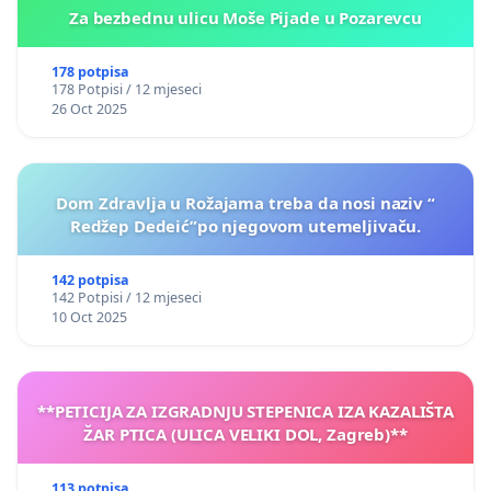
Za bezbednu ulicu Moše Pijade u Pozarevcu
178 potpisa
178 Potpisi / 12 mjeseci
26 Oct 2025
Dom Zdravlja u Rožajama treba da nosi naziv “
Redžep Dedeić”po njegovom utemeljivaču.
142 potpisa
142 Potpisi / 12 mjeseci
10 Oct 2025
**PETICIJA ZA IZGRADNJU STEPENICA IZA KAZALIŠTA
ŽAR PTICA (ULICA VELIKI DOL, Zagreb)**
113 potpisa