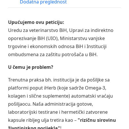
Dodatna preglednost
Upućujemo ovu peticiju:
Uredu za veterinarstvo BiH, Upravi za indirektno
oporezivanje BiH (UIO), Ministarstvu vanjske
trgovine i ekonomskih odnosa BiH i Instituciji
ombudsmena za zaštitu potrošača u BiH.
U čemu je problem?
Trenutna praksa bh. institucija je da pošiljke sa
platformi poput iHerb (koje sadrže Omega-3,
kolagen i slične suplemente) automatski vraćaju
pošiljaocu. Naša administracija gotove,
laboratorijski testirane i hermetički zatvorene
kapsule ribljeg ulja tretira kao –
"rizičnu sirovinu
životinjskog porijekla"
!