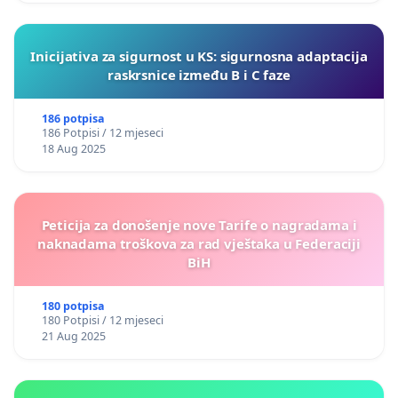
Inicijativa za sigurnost u KS: sigurnosna adaptacija
raskrsnice između B i C faze
186 potpisa
186 Potpisi / 12 mjeseci
18 Aug 2025
Peticija za donošenje nove Tarife o nagradama i
naknadama troškova za rad vještaka u Federaciji
BiH
180 potpisa
180 Potpisi / 12 mjeseci
21 Aug 2025