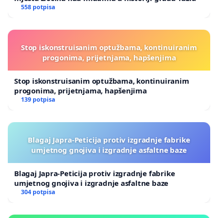
558 potpisa
Isti ti proizvodi, od istih brendova, regularno se
uvoze za naše apoteke – što dokazuje da su
potpuno zdravstveno sigurni! Zabranjeno nam je
Stop iskonstruisanim optužbama, kontinuiranim
progonima, prijetnjama, hapšenjima
samo da ih kupimo jeftinije.
ŠTA ZAHTIJEVAMO OD INSTITUCIJA?
Stop iskonstruisanim optužbama, kontinuiranim
progonima, prijetnjama, hapšenjima
139 potpisa
Tražimo hitnu reakciju i zaštitu naših potrošačkih
prava! Zahtijevamo:
Hitnu izmjenu ili autentično tumačenje
Blagaj Japra-Peticija protiv izgradnje fabrike
spornog Pravilnika iz 2017. godine:
Prestanite
umjetnog gnojiva i izgradnje asfaltne baze
tretirati dijetetske suplemente kao sirovo
Blagaj Japra-Peticija protiv izgradnje fabrike
meso.
umjetnog gnojiva i izgradnje asfaltne baze
304 potpisa
Jasno izuzimanje:
Da se iz veterinarskih
restrikcija za fizička lica izričito izuzmu gotovi