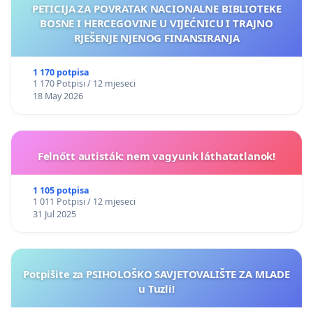
PETICIJA ZA POVRATAK NACIONALNE BIBLIOTEKE
BOSNE I HERCEGOVINE U VIJEĆNICU I TRAJNO
RJEŠENJE NJENOG FINANSIRANJA
1 170 potpisa
1 170 Potpisi / 12 mjeseci
18 May 2026
Felnőtt autisták: nem vagyunk láthatatlanok!
1 105 potpisa
1 011 Potpisi / 12 mjeseci
31 Jul 2025
Potpišite za PSIHOLOŠKO SAVJETOVALIŠTE ZA MLADE
u Tuzli!