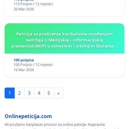
113 Potpisi / 12 mjeseci
26 Mar 2026
Peticija za proširenje kurikuluma uvođenjem
sadržaja o Medijskoj i informacijskoj
pismenosti(MIP) u osnovnim i srednjim školama u
Kantonu Sarajevo po kros-kurikularnom modelu (u
okviru više predmeta)
100 potpisa
100 Potpisi / 12 mjeseci
16 Mar 2026
1
2
3
4
5
»
Onlinepeticija.com
Mi pružamo besplatan prostor za online peticije. Napravite