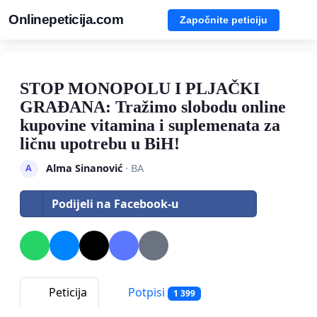
Onlinepeticija.com
Započnite peticiju
STOP MONOPOLU I PLJAČKI
GRAĐANA: Tražimo slobodu online
kupovine vitamina i suplemenata za
ličnu upotrebu u BiH!
Alma Sinanović
· BA
A
Podijeli na Facebook-u
Peticija
Potpisi
1 399