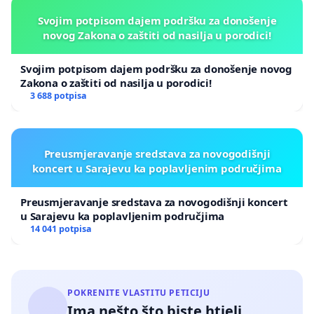
suplementi u obliku kapsula, tableta i sirupa
Svojim potpisom dajem podršku za donošenje
(Omega-3, kolagen, protein, glukozamin i sl.)
novog Zakona o zaštiti od nasilja u porodici!
koji se uvoze u zakonski dozvoljenom limitu za
Svojim potpisom dajem podršku za donošenje novog
ličnu upotrebu (do 300 KM) - po uzoru na EU.
Zakona o zaštiti od nasilja u porodici!
3 688 potpisa
Zaštitu prava na slobodan izbor:
Prekinite
praksu koja štiti monopole i ekonomski
iscrpljuje građane BiH.
Preusmjeravanje sredstava za novogodišnji
koncert u Sarajevu ka poplavljenim područjima
Potpiši i podijeli dalje, čak i ako ne smeta tebi
Preusmjeravanje sredstava za novogodišnji koncert
u Sarajevu ka poplavljenim područjima
lično, mnogim građanima je ovo udar ne samo
14 041 potpisa
na džep nego i na zdravlje!
POKRENITE VLASTITU PETICIJU
Ima nešto što biste htjeli