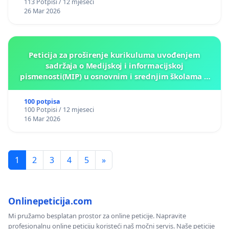
113 Potpisi / 12 mjeseci
26 Mar 2026
Peticija za proširenje kurikuluma uvođenjem
sadržaja o Medijskoj i informacijskoj
pismenosti(MIP) u osnovnim i srednjim školama u
Kantonu Sarajevo po kros-kurikularnom modelu (u
okviru više predmeta)
100 potpisa
100 Potpisi / 12 mjeseci
16 Mar 2026
1
2
3
4
5
»
Onlinepeticija.com
Mi pružamo besplatan prostor za online peticije. Napravite
profesionalnu online peticiju koristeći naš močni servis. Naše peticije