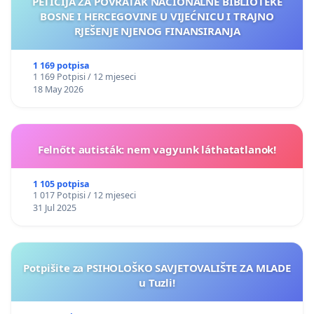
PETICIJA ZA POVRATAK NACIONALNE BIBLIOTEKE
BOSNE I HERCEGOVINE U VIJEĆNICU I TRAJNO
RJEŠENJE NJENOG FINANSIRANJA
1 169 potpisa
1 169 Potpisi / 12 mjeseci
18 May 2026
Felnőtt autisták: nem vagyunk láthatatlanok!
1 105 potpisa
1 017 Potpisi / 12 mjeseci
31 Jul 2025
Potpišite za PSIHOLOŠKO SAVJETOVALIŠTE ZA MLADE
u Tuzli!